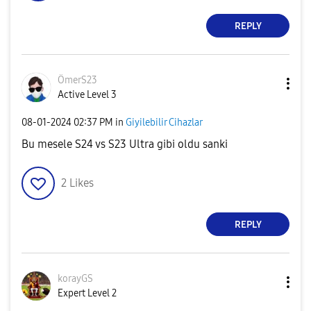
REPLY
ÖmerS23
Active Level 3
‎08-01-2024
02:37 PM
in
Giyilebilir Cihazlar
Bu mesele S24 vs S23 Ultra gibi oldu sanki
2
Likes
REPLY
korayGS
Expert Level 2