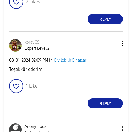
2
Likes
REPLY
korayGS
Expert Level 2
‎08-01-2024
02:09 PM
in
Giyilebilir Cihazlar
Teşekkür ederim
1
Like
REPLY
Anonymous