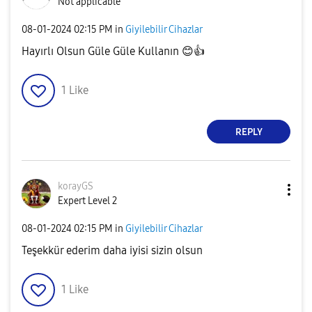
Not applicable
‎08-01-2024
02:15 PM
in
Giyilebilir Cihazlar
Hayırlı Olsun Güle Güle Kullanın
😊
👍
1
Like
REPLY
korayGS
Expert Level 2
‎08-01-2024
02:15 PM
in
Giyilebilir Cihazlar
Teşekkür ederim daha iyisi sizin olsun
1
Like