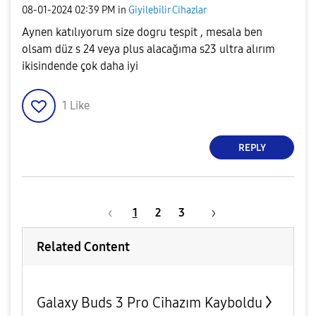
‎08-01-2024
02:39 PM
in
Giyilebilir Cihazlar
Aynen katılıyorum size dogru tespit , mesala ben
olsam düz s 24 veya plus alacağıma s23 ultra alırım
ikisindende çok daha iyi
1
Like
REPLY
1
2
3
Related Content
Galaxy Buds 3 Pro Cihazım Kayboldu