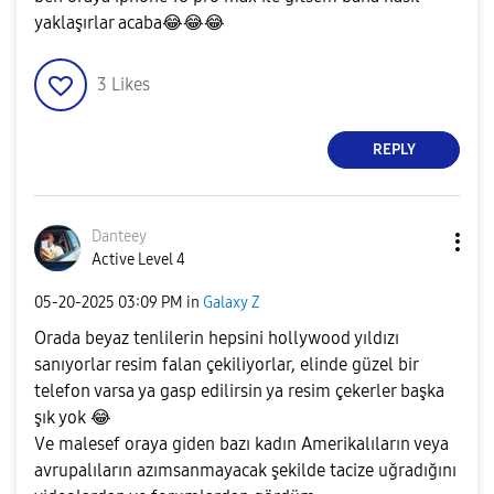
yaklaşırlar acaba
😂
😂
😂
3
Likes
REPLY
Danteey
Active Level 4
‎05-20-2025
03:09 PM
in
Galaxy Z
Orada beyaz tenlilerin hepsini hollywood yıldızı
sanıyorlar resim falan çekiliyorlar, elinde güzel bir
telefon varsa ya gasp edilirsin ya resim çekerler başka
şık yok
😂
Ve malesef oraya giden bazı kadın Amerikalıların veya
avrupalıların azımsanmayacak şekilde tacize uğradığını