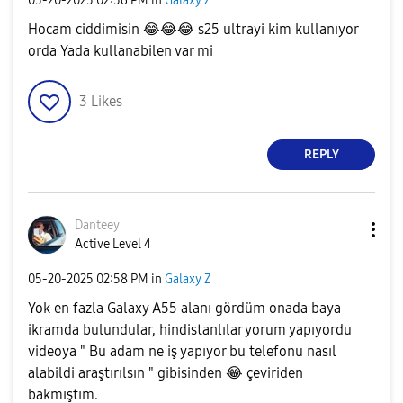
‎05-20-2025
02:56 PM
in
Galaxy Z
Hocam ciddimisin
😂
😂
😂
s25 ultrayi kim kullanıyor
orda Yada kullanabilen var mi
3
Likes
REPLY
Danteey
Active Level 4
‎05-20-2025
02:58 PM
in
Galaxy Z
Yok en fazla Galaxy A55 alanı gördüm onada baya
ikramda bulundular, hindistanlılar yorum yapıyordu
videoya " Bu adam ne iş yapıyor bu telefonu nasıl
alabildi araştırılsın " gibisinden
😂
çeviriden
bakmıştım.