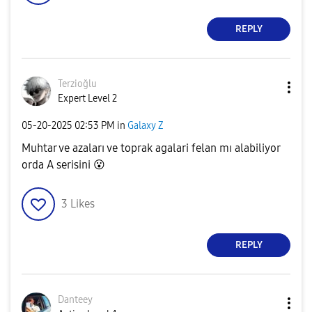
REPLY
Terzioğlu
Expert Level 2
‎05-20-2025
02:53 PM
in
Galaxy Z
Muhtar ve azaları ve toprak agalari felan mı alabiliyor
orda A serisini
😮
3
Likes
REPLY
Danteey