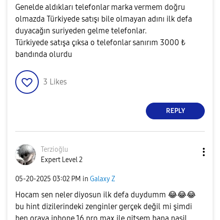
Genelde aldıkları telefonlar marka vermem doğru
olmazda Türkiyede satışı bile olmayan adını ilk defa
duyacağın suriyeden gelme telefonlar.
Türkiyede satışa çıksa o telefonlar sanırım 3000 ₺
bandında olurdu
3
Likes
REPLY
Terzioğlu
Expert Level 2
‎05-20-2025
03:02 PM
in
Galaxy Z
Hocam sen neler diyosun ilk defa duydumm
😂
😂
😂
bu hint dizilerindeki zenginler gerçek değil mi şimdi
ben oraya iphone 16 pro max ile gitsem bana nasil