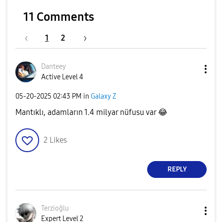
11 Comments
1
2
Danteey
Active Level 4
‎05-20-2025
02:43 PM
in
Galaxy Z
Mantıklı, adamların 1.4 milyar nüfusu var
😂
2
Likes
REPLY
Terzioğlu
Expert Level 2