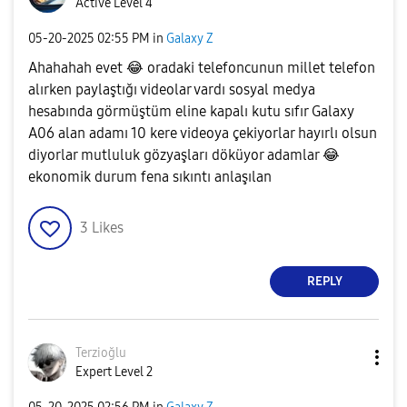
Active Level 4
‎05-20-2025
02:55 PM
in
Galaxy Z
Ahahahah evet
😂
oradaki telefoncunun millet telefon
alırken paylaştığı videolar vardı sosyal medya
hesabında görmüştüm eline kapalı kutu sıfır Galaxy
A06 alan adamı 10 kere videoya çekiyorlar hayırlı olsun
diyorlar mutluluk gözyaşları döküyor adamlar
😂
ekonomik durum fena sıkıntı anlaşılan
3
Likes
REPLY
Terzioğlu
Expert Level 2