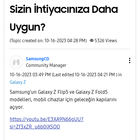
Sizin İhtiyacınıza Daha
Uygun?
(Topic created on: 10-16-2023 04:28 PM)
5326
Views
SamsungCD
Community Manager
‎10-16-2023
03:49 PM
(Last edited
‎10-16-2023
04:21 PM
) in
Galaxy Z
Samsung’un Galaxy Z Flip5 ve Galaxy Z Fold5
modelleri, mobil cihazlar için geleceğin kapılarını
açıyor.
https://youtu.be/E3XA9N66gUU?
si=Zf3xZR_u6b0iXSOO