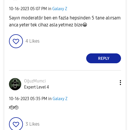
‎10-16-2023
05:07 PM
in
Galaxy Z
Sayın moderatör ben en fazla hepsinden 5 tane alırsam
anca yeter tek cihaz asla yetmez bize
😀
4
Likes
REPLY
OğuzMumci
Expert Level 4
‎10-16-2023
05:35 PM
in
Galaxy Z
🫡🫡
3
Likes