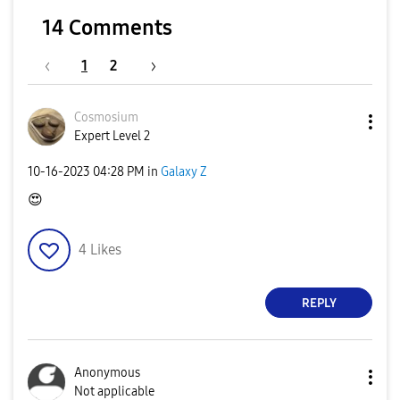
14 Comments
1
2
Cosmosium
Expert Level 2
‎10-16-2023
04:28 PM
in
Galaxy Z
😍
4
Likes
REPLY
Anonymous
Not applicable