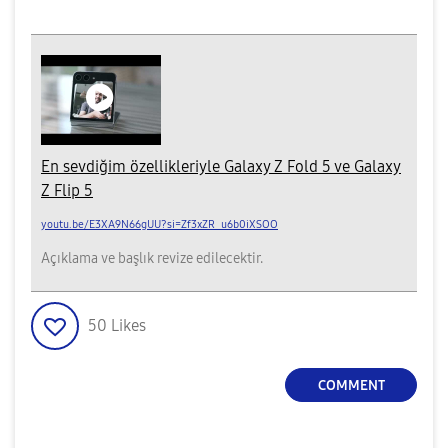
En sevdiğim özellikleriyle Galaxy Z Fold 5 ve Galaxy
Z Flip 5
youtu.be/E3XA9N66gUU?si=Zf3xZR_u6b0iXSOO
Açıklama ve başlık revize edilecektir.
50
Likes
COMMENT