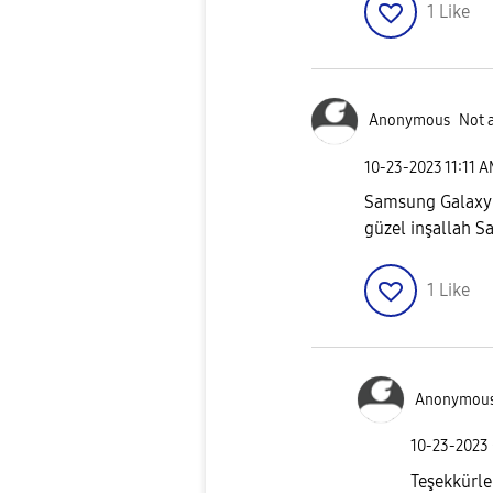
1
Like
Anonymous
Not 
‎10-23-2023
11:11 
Samsung Galaxy Z
güzel inşallah S
1
Like
Anonymou
‎10-23-2023
Teşekkürle