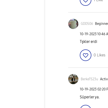
GDDS06
Beginner
‎10-19-2023
10:46 
Tşkler erdi
0
Likes
BerkeTS23u
Activ
‎10-19-2023
02:20 
Süperler ya.