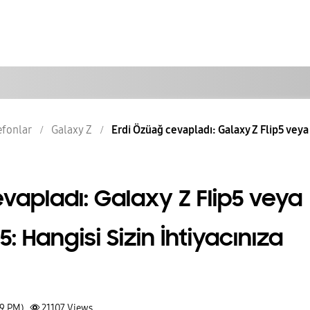
lefonlar
Galaxy Z
Erdi Özüağ cevapladı: Galaxy Z Flip5 veya 
vapladı: Galaxy Z Flip5 veya
: Hangisi Sizin İhtiyacınıza
49 PM)
21107
Views