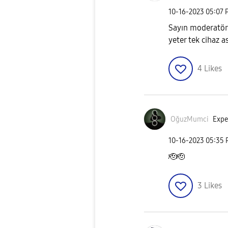
‎10-16-2023
05:07 
Sayın moderatör 
yeter tek cihaz a
4
Likes
OğuzMumci
Expe
‎10-16-2023
05:35
🫡🫡
3
Likes