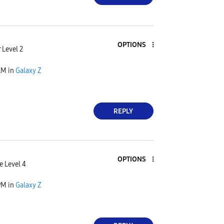
OPTIONS
 Level 2
AM
in
Galaxy Z
REPLY
OPTIONS
e Level 4
PM
in
Galaxy Z