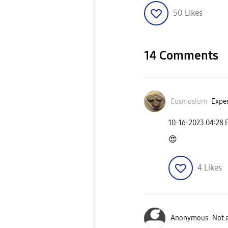
50
Likes
14 Comments
Cosmosium
Exper
‎10-16-2023
04:28 
😍
4
Likes
Anonymous
Not 