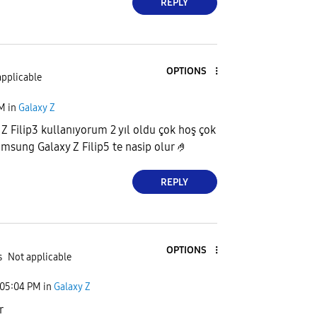
REPLY
OPTIONS
applicable
AM
in
Galaxy Z
 Filip3 kullanıyorum 2 yıl oldu çok hoş çok
amsung Galaxy Z Filip5 te nasip olur 🤌
REPLY
OPTIONS
s
Not applicable
05:04 PM
in
Galaxy Z
r