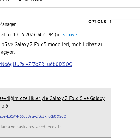
OPTIONS
Manager
t edited
‎10-16-2023
04:21 PM
) in
Galaxy Z
p5 ve Galaxy Z Fold5 modelleri, mobil cihazlar
 açıyor.
XA9N66gUU?si=Zf3xZR_u6b0iXSOO
sevdiğim özellikleriyle Galaxy Z Fold 5 ve Galaxy
lip 5
u.be/E3XA9N66gUU?si=Zf3xZR_u6b0iXSOO
lama ve başlık revize edilecektir.