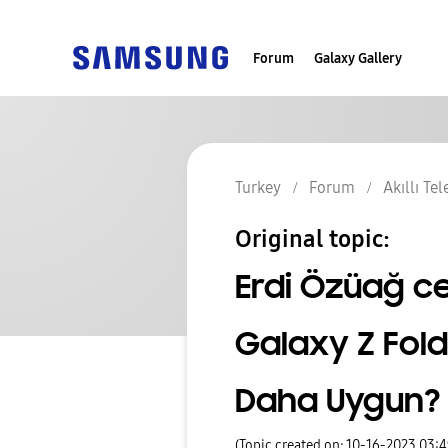
Forum
Galaxy Gallery
Turkey
Forum
Akıllı Te
Original topic:
Erdi Özüağ ce
Galaxy Z Fold5
Daha Uygun?
(Topic created on: 10-16-2023 03: