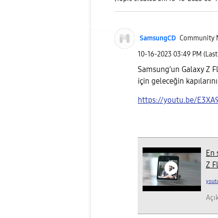
SamsungCD
Community 
‎10-16-2023
03:49 PM
(Las
Samsung’un Galaxy Z Fli
için geleceğin kapılarını
https://youtu.be/E3
En 
Z F
yout
Açık