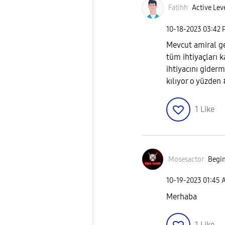
Fatihh
Active Leve
‎10-18-2023
03:42 
Mevcut amiral ge
tüm ihtiyaçları k
ihtiyacını gider
kılıyor o yüzden
1
Like
Mosesactor
Begin
‎10-19-2023
01:45 
Merhaba
1
Like