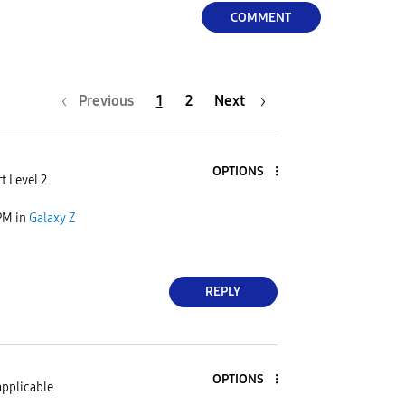
COMMENT
Previous
1
2
Next
OPTIONS
t Level 2
PM
in
Galaxy Z
REPLY
OPTIONS
applicable