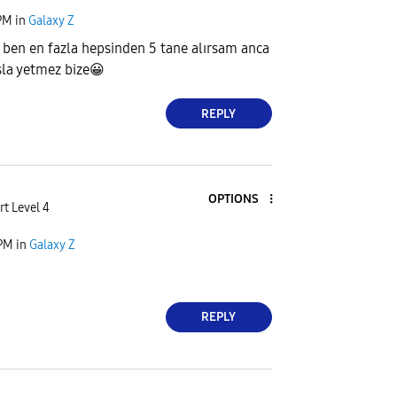
PM
in
Galaxy Z
ben en fazla hepsinden 5 tane alırsam anca
sla yetmez bize
😀
REPLY
OPTIONS
rt Level 4
 PM
in
Galaxy Z
REPLY