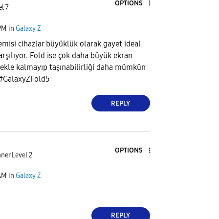
OPTIONS
l 7
PM
in
Galaxy Z
misi cihazlar büyüklük olarak gayet ideal
arşılıyor. Fold ise çok daha büyük ekran
mekle kalmayıp taşınabilirliği daha mümkün
 #GalaxyZFold5
REPLY
OPTIONS
ner Level 2
AM
in
Galaxy Z
REPLY