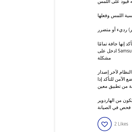
ه قيود على اللمس
سية اللمس وفعلها
) رديء أو متضرر
 إنها جافة تمامًا
ادخل على Samsung Members > التشخيص > اللمس وتأكد ما فيه
مشكلة
لنظام لآخر إصدار
 الآمن للتأكد إذا
ة من تطبيق معين
كون من الهاردوير
2
Likes