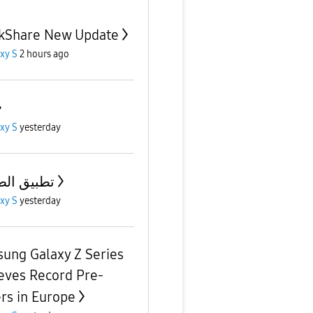
kShare New Update
xy S
2 hours ago
xy S
yesterday
تطبيق ال
xy S
yesterday
ung Galaxy Z Series
eves Record Pre-
rs in Europe