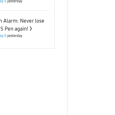
xy S
yesterday
n Alarm: Never lose
 S Pen again!
xy S
yesterday