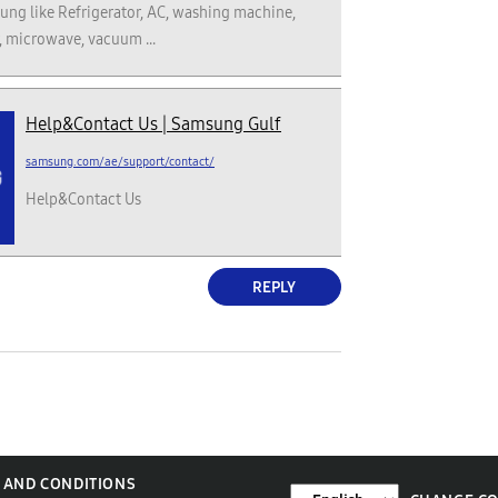
ung like Refrigerator, AC, washing machine,
, microwave, vacuum ...
Help&Contact Us | Samsung Gulf
samsung.com/ae/support/contact/
Help&Contact Us
REPLY
 AND CONDITIONS