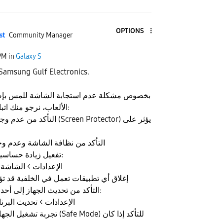
OPTIONS
st
Community Manager
PM
in
Galaxy S
نشكر تواصلك م Samsung Gulf Electronics.
بخصوص مشكلة عدم استجابة الشاشة للمس بإصب
الألعاب، نرجو منك اتباع الخطوات التالية:
ال (Screen Protector) يؤثر على
التأكد من نظافة الشاشة وعدم وجو
تفعيل زيادة حساسية اللمس من خلال:
الإعدادات > الشاشة
إغلاق أي تطبيقات تعمل في الخلفية قد تؤث
التأكد من تحديث الجهاز إلى أحدث إصدار من خلال:
الإعدادات > تحديث البرنا
تجر (Safe Mode) للتأكد إذا كان