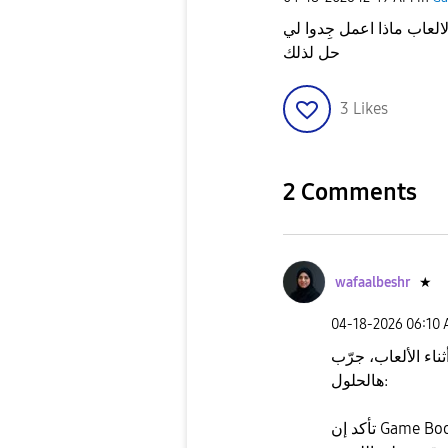
لعاب ماذا اعمل جِدوا لي
حل لذلك
3
Likes
2 Comments
wafaalbeshr
★
‎04-18-2026
06:10
اء الألعاب، جرّب
هالحلول: