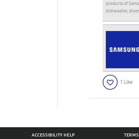
products of Sams
dishwasher, dryer
1
Like
ACCESSIBILITY HELP
TERMS