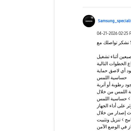
Samsung_special
i
‎04-21-2026
02:25 
ع
عين أثناء تشغيل
تأكد من عدم وجود أي لاصق حماية
حساسية اللمس
د رطوبة أو أتربة
 > حساسية اللمس
ر على أداء الجهاز
مج > تنزيل وتثبيت
بة تشغيل الجهاز في الوضع الآمن