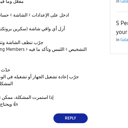
مفعّل وما في
in
Gala
ادخل على الإعدادات > الشاشة > حسا
S Pe
أزل أي واقي شاشة (سكرين بروتكتر
your
in
Gala
جرّب تنظف الشاشة وتتأكد
حدّث ا
جرّب إعادة تشغيل الجهاز أو تشغيله في الوضع
المشكل
إذا استمرت المشكلة، ممكن ت
ويحتاج فحص في الصيانة
👍
REPLY