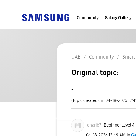
Community
Galaxy Gallery
UAE
Community
Smart
Original topic:
.
(Topic created on: 04-18-2026 12:
gharib7
Beginner Level 4
‎04-18-2026
12:49 AM
in
Ga