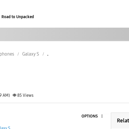
Road to Unpacked
phones
Galaxy S
.
49 AM)
85
Views
OPTIONS
Rela
laxy S