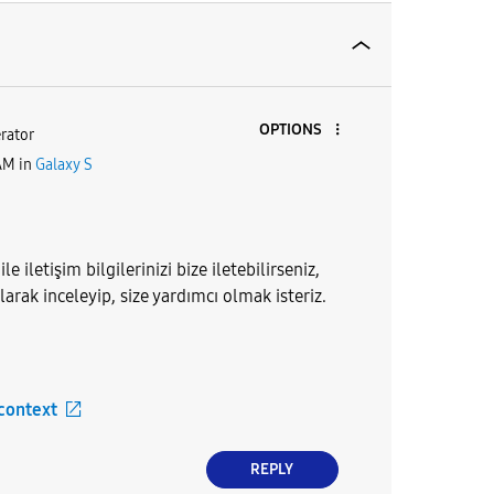
OPTIONS
rator
AM
in
Galaxy S
 iletişim bilgilerinizi bize iletebilirseniz,
arak inceleyip, size yardımcı olmak isteriz.
 context
REPLY