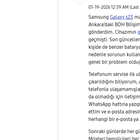
‎01-19-2026
12:39 AM
(Last
Samsung
Galaxy s23
ma
Ankara’daki BDH Bilişi
gönderdim. Cihazımın
g
geçmişti. Son güncelle
kişide de benzer batary
nedenle sorunun kullanı
genel bir problem old
Telefonum servise ilk ula
çıkarıldığını biliyorum;
telefonla ulaşamamışla
da olmadığı için ileti
WhatsApp hattına yazıp
ettim ve e-posta adres
herhangi bir e-posta ya
Sonraki günlerde her gü
Müşteri temsilcileri her s