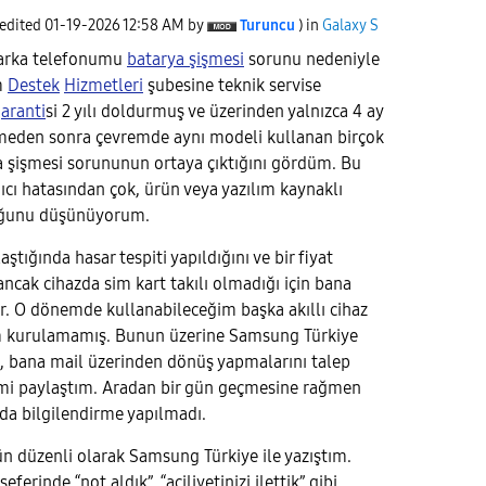
 edited
‎01-19-2026
12:58 AM
by
Turuncu
) in
Galaxy S
rka telefonumu
batarya şişmesi
sorunu nedeniyle
m
Destek
Hizmetleri
şubesine teknik servise
aranti
si 2 yılı doldurmuş ve üzerinden yalnızca 4 ay
meden sonra çevremde aynı modeli kullanan birçok
a şişmesi sorununun ortaya çıktığını gördüm. Bu
cı hatasından çok, ürün veya yazılım kaynaklı
uğunu düşünüyorum.
ştığında hasar tespiti yapıldığını ve bir fiyat
 ancak cihazda sim kart takılı olmadığı için bana
r. O dönemde kullanabileceğim başka akıllı cihaz
şim kurulamamış. Bunun üzerine Samsung Türkiye
, bana mail üzerinden dönüş yapmalarını talep
imi paylaştım. Aradan bir gün geçmesine rağmen
 da bilgilendirme yapılmadı.
n düzenli olarak Samsung Türkiye ile yazıştım.
eferinde “not aldık”, “aciliyetinizi ilettik” gibi