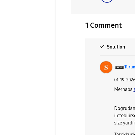
1 Comment
Solution
Turu
‎01-19-202
Merhaba
Doğrudan M
iletebilir
size yardı
Teşekkürl