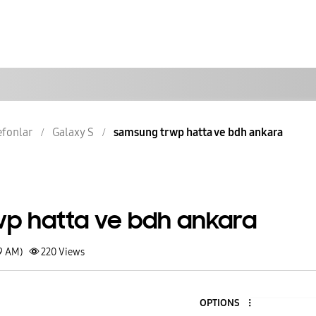
lefonlar
Galaxy S
samsung tr wp hatta ve bdh ankara
p hatta ve bdh ankara
39 AM)
220
Views
OPTIONS