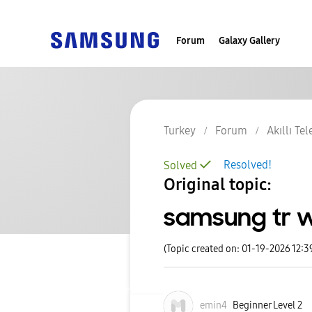
Forum
Galaxy Gallery
Turkey
Forum
Akıllı Te
Resolved!
Solved
Original topic:
samsung tr w
(Topic created on: 01-19-2026 12:
emin4
Beginner Level 2