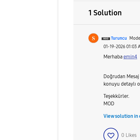
1 Solution
Turuncu
Mode
‎01-19-2026
01:03 
Merhaba
emin4
Doğrudan Mesaj ile
konuyu detaylı ol
Teşekkürler.
MOD
View solution in
0
Likes