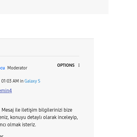
OPTIONS
ncu
Moderator
6
01:03 AM
in
Galaxy S
emin4
esaj ile iletişim bilgilerinizi bize
seniz, konuyu detaylı olarak inceleyip,
mcı olmak isteriz.
er.