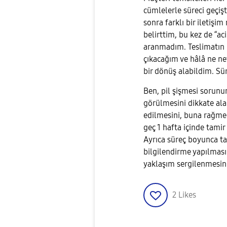
cümlelerle süreci geçişt
sonra farklı bir iletiş
belirttim, bu kez de “a
aranmadım. Teslimatın üz
çıkacağım ve hâlâ ne net 
bir dönüş alabildim. Sü
Ben, pil şişmesi sorun
görülmesini dikkate ala
edilmesini, buna rağme
geç 1 hafta içinde tami
Ayrıca süreç boyunca ta
bilgilendirme yapılması
yaklaşım sergilenmesini
2
Likes