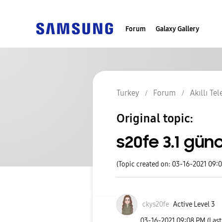
Forum
Galaxy Gallery
Turkey
Forum
Akıllı Te
Original topic:
s20fe 3.1 gün
(Topic created on: 03-16-2021 09:
ckys20fe
Active Level 3
‎03-16-2021
09:08 PM
(Las