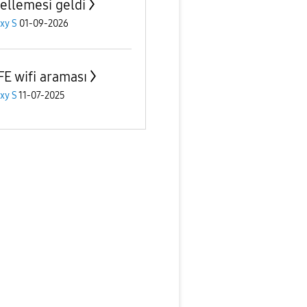
ellemesi geldi
xy S
01-09-2026
FE wifi araması
xy S
11-07-2025