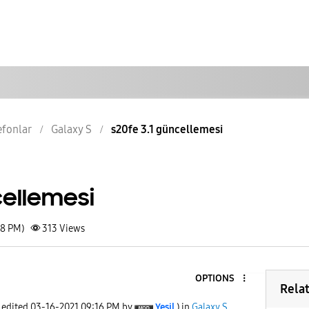
lefonlar
Galaxy S
s20fe 3.1 güncellemesi
cellemesi
08 PM)
313
Views
OPTIONS
Rela
t edited
‎03-16-2021
09:16 PM
by
Yeşil
) in
Galaxy S