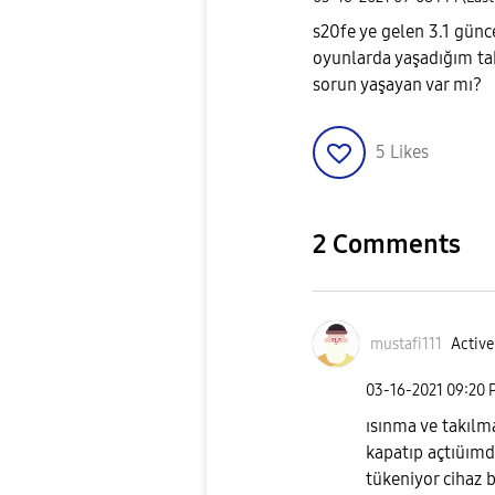
s20fe ye gelen 3.1 günc
oyunlarda yaşadığım ta
sorun yaşayan var mı?
5
Likes
2 Comments
mustafi111
Active
‎03-16-2021
09:20 
ısınma ve takılm
kapatıp açtıüımda
tükeniyor cihaz