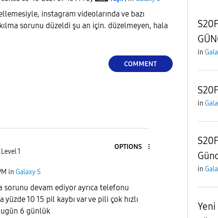
ellemesiyle, instagram videolarında ve bazı
S20F
kılma sorunu düzeldi şu an için. düzelmeyen, hala
GÜN
in
Gala
COMMENT
S20
in
Gala
S20F
OPTIONS
 Level 1
Günc
in
Gala
PM
in
Galaxy S
a sorunu devam ediyor ayrıca telefonu
 yüzde 10 15 pil kaybı var ve pili çok hızlı
Yeni
 bugün 6 günlük