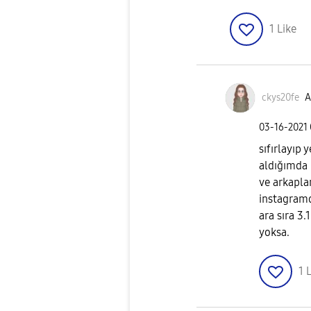
1
Like
ckys20fe
A
‎03-16-2021
sıfırlayıp
aldığımda 
ve arkapla
instagramd
ara sıra 3.
yoksa.
1
L