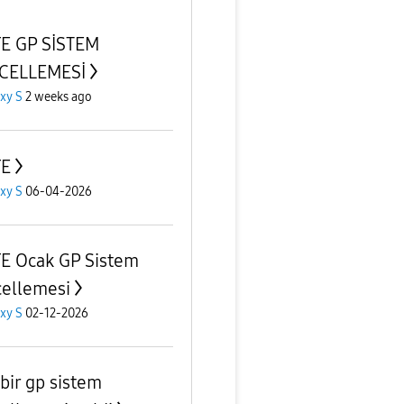
E GP SİSTEM
CELLEMESİ
xy S
2 weeks ago
FE
xy S
06-04-2026
E Ocak GP Sistem
ellemesi
xy S
02-12-2026
 bir gp sistem