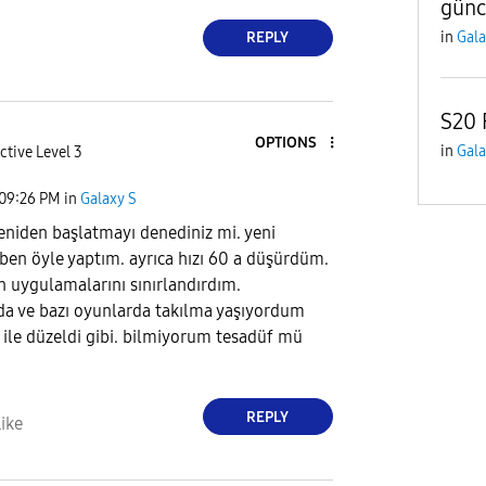
günc
in
Gala
REPLY
S20 
OPTIONS
in
Gala
ctive Level 3
09:26 PM
in
Galaxy S
 yeniden başlatmayı denediniz mi. yeni
ben öyle yaptım. ayrıca hızı 60 a düşürdüm.
n uygulamalarını sınırlandırdım.
a ve bazı oyunlarda takılma yaşıyordum
1 ile düzeldi gibi. bilmiyorum tesadüf mü
REPLY
ike