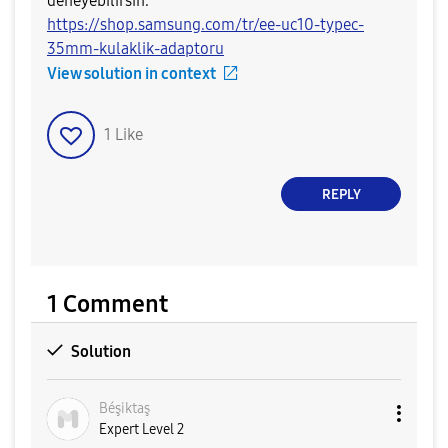
deneyebilirsin.
https://shop.samsung.com/tr/ee-uc10-typec-
35mm-kulaklik-adaptoru
View solution in context
1
Like
REPLY
1 Comment
Solution
Béşiktaş
Expert Level 2