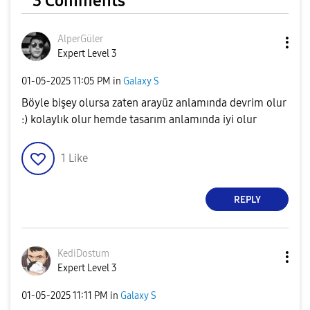
3 Comments
AlperGüler
Expert Level 3
‎01-05-2025
11:05 PM
in
Galaxy S
Böyle bişey olursa zaten arayüz anlamında devrim olur
:) kolaylık olur hemde tasarım anlamında iyi olur
1
Like
REPLY
KediDostum
Expert Level 3
‎01-05-2025
11:11 PM
in
Galaxy S