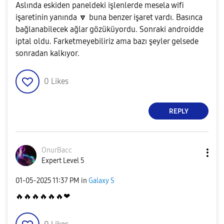
Aslında eskiden paneldeki işlenlerde mesela wifi
işaretinin yanında
🔽
buna benzer işaret vardı. Basınca
bağlanabilecek ağlar gözüküyordu. Sonraki androidde
iptal oldu. Farketmeyebiliriz ama bazı şeyler gelsede
sonradan kalkıyor.
0
Likes
REPLY
OnurBacc
Expert Level 5
‎01-05-2025
11:37 PM
in
Galaxy S
🔥
🔥
🔥
🔥
🔥
🔥
❤