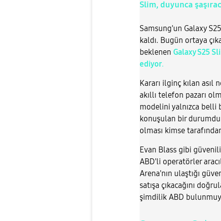
Slim, duyunca şaşırac
Samsung'un Galaxy S25 s
kaldı. Bugün ortaya çıka
beklenen
Galaxy S25 Sl
ediyor
.
Kararı ilginç kılan ası
akıllı telefon pazarı o
modelini yalnızca belli
konuşulan bir durumdu a
olması kimse tarafında
Evan Blass gibi güvenil
ABD'li operatörler aracı
Arena'nın ulaştığı güven
satışa çıkacağını doğrul
şimdilik ABD bulunmuy