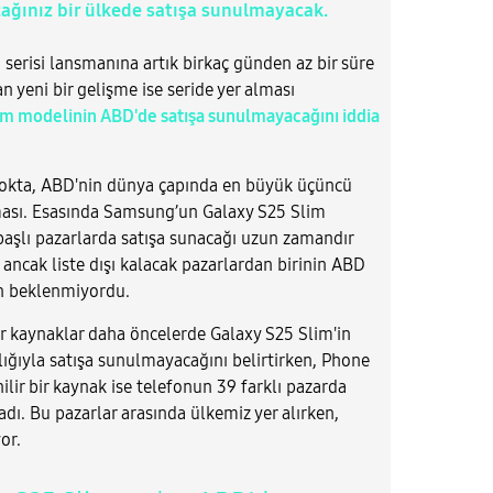
ağınız bir ülkede satışa sunulmayacak.
erisi lansmanına artık birkaç günden az bir süre
n yeni bir gelişme ise seride yer alması
im modelinin ABD'de satışa sunulmayacağını iddia
l nokta, ABD'nin dünya çapında en büyük üçüncü
lması. Esasında Samsung’un Galaxy S25 Slim
 başlı pazarlarda satışa sunacağı uzun zamandır
ncak liste dışı kalacak pazarlardan birinin ABD
n beklenmiyordu.
ir kaynaklar daha öncelerde Galaxy S25 Slim'in
lığıyla satışa sunulmayacağını belirtirken, Phone
ilir bir kaynak ise telefonun 39 farklı pazarda
adı. Bu pazarlar arasında ülkemiz yer alırken,
or.