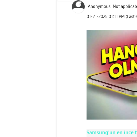
Anonymous
Not applicab
‎01-21-2025
01:11 PM
(Last 
Samsung'un en ince te