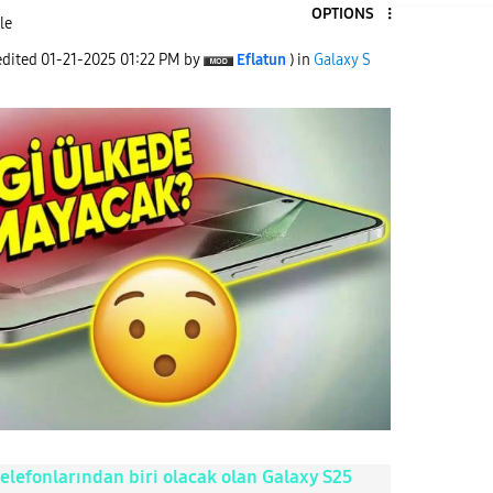
OPTIONS
le
edited
‎01-21-2025
01:22 PM
by
Eflatun
) in
Galaxy S
lefonlarından biri olacak olan Galaxy S25