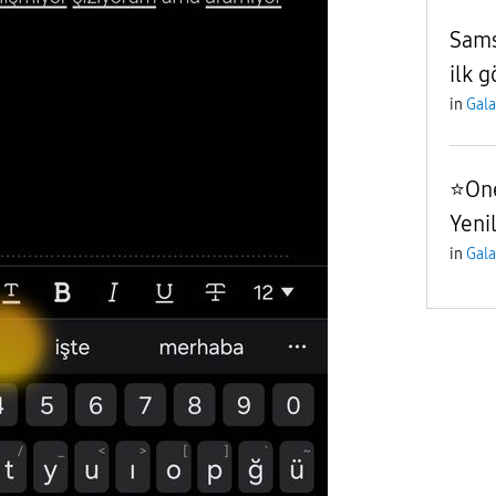
Sams
ilk g
in
Gala
⭐️On
Yeni
in
Gala