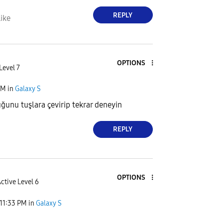
REPLY
ike
OPTIONS
Level 7
PM
in
Galaxy S
unu tuşlara çevirip tekrar deneyin
REPLY
OPTIONS
ctive Level 6
11:33 PM
in
Galaxy S