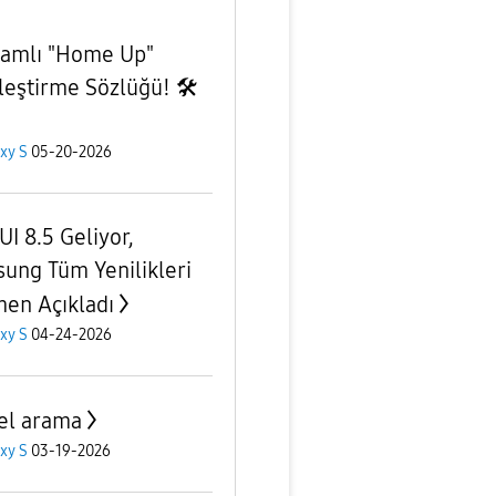
amlı "Home Up"
leştirme Sözlüğü! 🛠️
xy S
05-20-2026
UI 8.5 Geliyor,
ung Tüm Yenilikleri
en Açıkladı
xy S
04-24-2026
el arama
xy S
03-19-2026