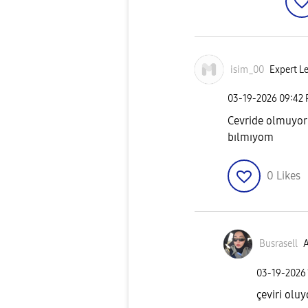
isim_00
Expert Le
‎03-19-2026
09:42
Cevride olmuyor
bılmıyom
0
Likes
Busrasell
A
‎03-19-2026
çeviri olu