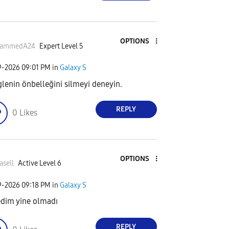
OPTIONS
ammedA24
Expert Level 5
9-2026
09:01 PM
in
Galaxy S
lenin önbelleğini silmeyi deneyin.
REPLY
0
Likes
OPTIONS
asell
Active Level 6
9-2026
09:18 PM
in
Galaxy S
dim yine olmadı
REPLY