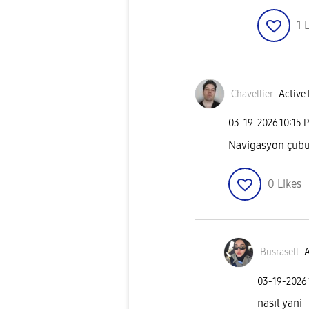
1
L
Chavellier
Active 
‎03-19-2026
10:15 
Navigasyon çubuğ
0
Likes
Busrasell
A
‎03-19-2026
nasıl yani