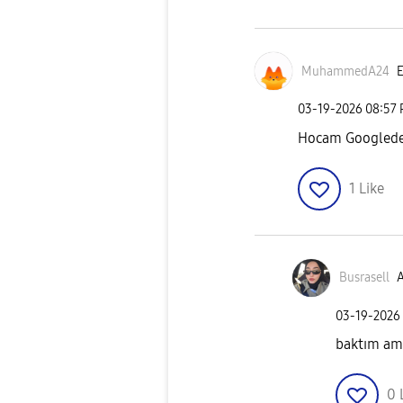
MuhammedA24
E
‎03-19-2026
08:57
Hocam Googlede 
1
Like
Busrasell
A
‎03-19-2026
baktım am
0