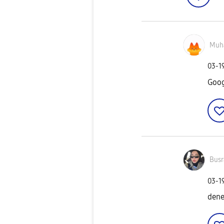
Muh
‎03-1
Goog
Busr
‎03-1
dene