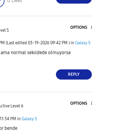
0
Likes
OPTIONS
vel 5
 PM
(Last edited
‎03-19-2026
09:42 PM
) in
Galaxy S
 ama normal sekıldede olmuyorsa
REPLY
OPTIONS
ctive Level 6
11:34 PM
in
Galaxy S
yor bende