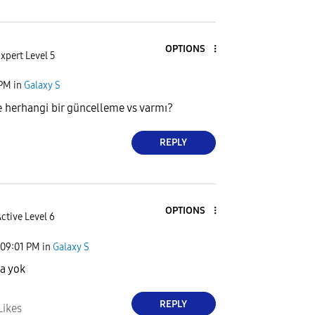
OPTIONS
xpert Level 5
 PM
in
Galaxy S
herhangi bir güncelleme vs varmı?
REPLY
OPTIONS
ctive Level 6
09:01 PM
in
Galaxy S
a yok
REPLY
Likes