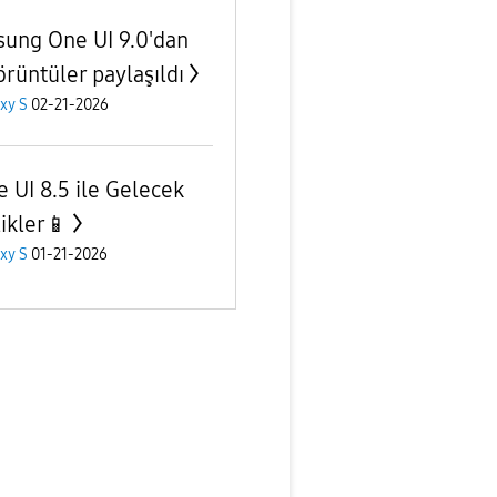
ung One UI 9.0'dan
örüntüler paylaşıldı
xy S
02-21-2026
e UI 8.5 ile Gelecek
likler📱
xy S
01-21-2026