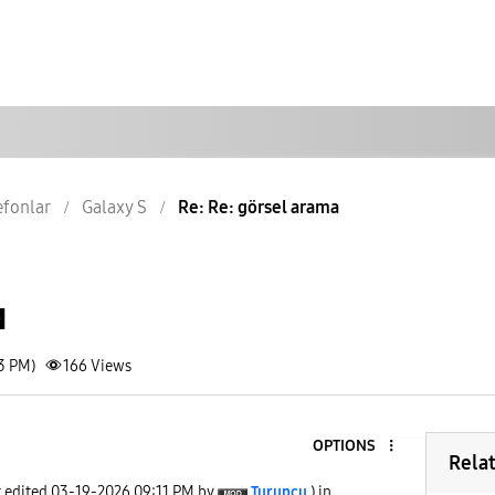
lefonlar
Galaxy S
Re: Re: görsel arama
a
33 PM)
166
Views
OPTIONS
Rela
t edited
‎03-19-2026
09:11 PM
by
Turuncu
) in