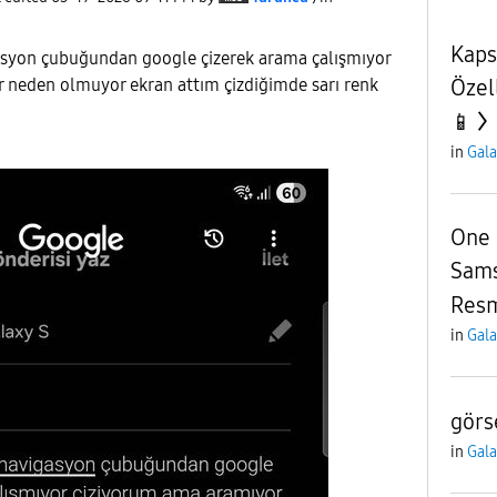
Kaps
syon çubuğundan google çizerek arama çalışmıyor
Özel
 neden olmuyor ekran attım çizdiğimde sarı renk
📱
in
Gala
One 
Sams
Resm
in
Gala
görs
in
Gala