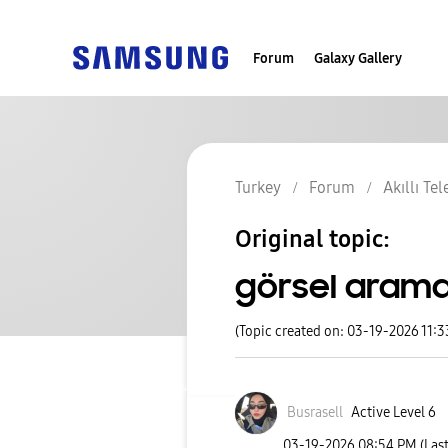
Forum
Galaxy Gallery
Turkey
Forum
Akıllı Te
Original topic:
görsel aram
(Topic created on: 03-19-2026 11:
Busrasell
Active Level 6
‎03-19-2026
08:54 PM
(Las