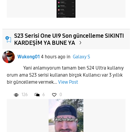
S23 Serisi One UI9 Son güncelleme SIKINTI
KARDEŞİM YA BUNE YA
Wukong01
4 hours ago
in
Galaxy S
Yani anlamıyorum tamam ben S24 Ultra kullanıy
orum ama S23 serisi kullanan birçok Kullanıcı var 3 yıllık
bir güncelleme vermek...
View Post
126
6
0