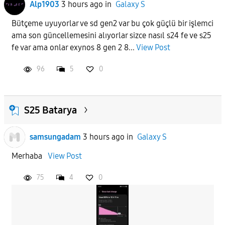
Alp1903
3 hours ago
in
Galaxy S
Bütçeme uyuyorlar ve sd gen2 var bu çok güçlü bir işlemci
ama son güncellemesini alıyorlar sizce nasıl s24 fe ve s25
fe var ama onlar exynos 8 gen 2 8...
View Post
96
5
0
S25 Batarya
samsungadam
3 hours ago
in
Galaxy S
Merhaba
View Post
75
4
0