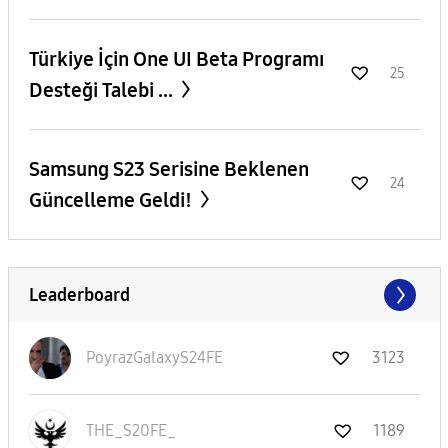
​Türkiye İçin One UI Beta Programı
25
Desteği Talebi ...
Samsung S23 Serisine Beklenen
24
Güncelleme Geldi!
Leaderboard
PoyrazGalaxyS24
FE
3123
THE_S20FE_
1189