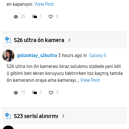
en kapanıyor.
View Post
25
1
0
S26 ultra ön kamera
gslizoktay_s26ultra
3 hours ago
in
Galaxy S
S26 ultra nın ön kamerası biraz solukmu sizdede yani köt
ü gibimi ben ekran koruyucu taktırırken toz kaçmış tamda
ön kameranın oraya ama kamerayı...
View Post
75
7
3
S23 serisi alınırmı