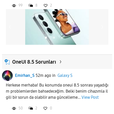
99
8
2
OneUI 8.5 Sorunları
Emirhan_S
52m ago
in
Galaxy S
Herkese merhaba! Bu konumda oneui 8.5 sonrası yaşadığı
m problemlerden bahsedeceğim. Belki benim cihazımla il
gili bir sorun da olabilir ama güncelleme...
View Post
50
2
0