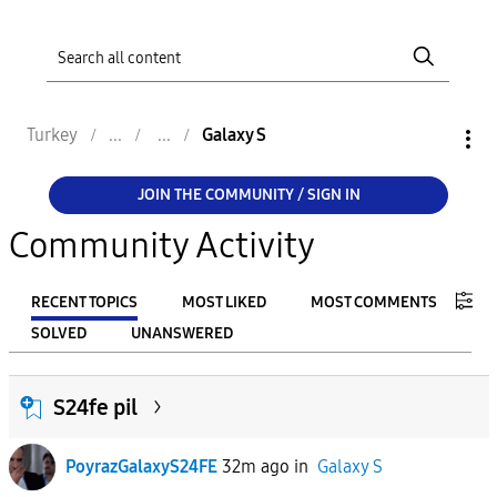
Turkey
Galaxy S
JOIN THE COMMUNITY / SIGN IN
Community Activity
RECENT TOPICS
MOST LIKED
MOST COMMENTS
SOLVED
UNANSWERED
FILTER:
S24fe pil
From
PoyrazGalaxyS24FE
32m ago
in
Galaxy S
To