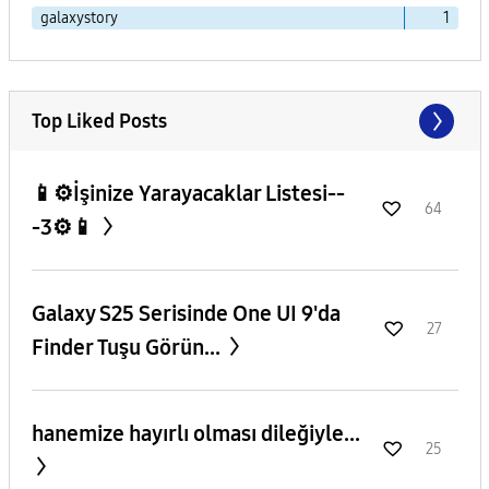
galaxystory
1
Top Liked Posts
📱⚙️İşinize Yarayacaklar Listesi--
64
-3⚙️📱
Galaxy S25 Serisinde One UI 9'da
27
Finder Tuşu Görün...
hanemize hayırlı olması dileğiyle...
25