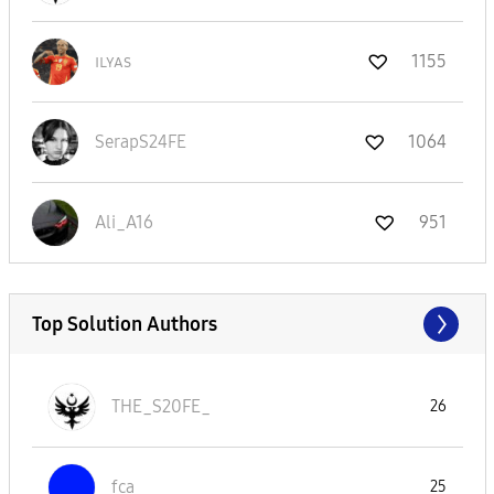
ɪʟʏᴀs
1155
SerapS24FE
1064
Ali_A16
951
Top Solution Authors
THE_S20FE_
26
fca
25