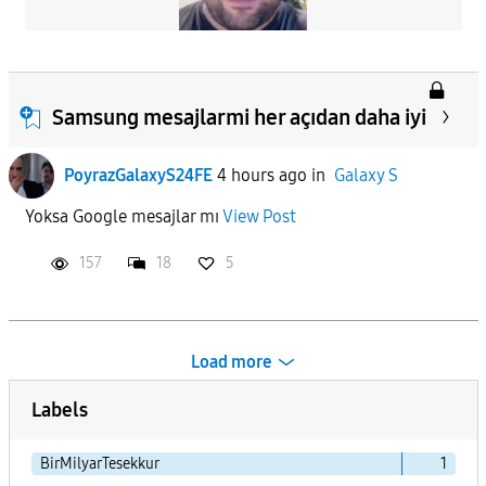
Samsung mesajlarmi her açıdan daha iyi
PoyrazGalaxyS24FE
4 hours ago
in
Galaxy S
Yoksa Google mesajlar mı
View Post
157
18
5
Load more
Labels
BirMilyarTesekkur
1