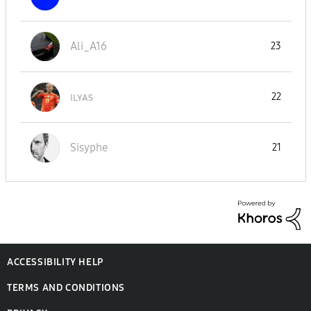
Ali_A16
23
ɪʟʏᴀs
22
Sisyphe
21
ACCESSIBILITY HELP
TERMS AND CONDITIONS