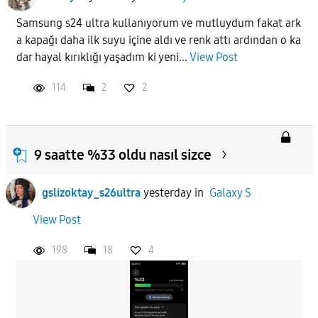
Samsung s24 ultra kullanıyorum ve mutluydum fakat ark
a kapağı daha ilk suyu içine aldı ve renk attı ardından o ka
dar hayal kırıklığı yaşadım ki yeni...
View Post
114
2
2
9 saatte %33 oldu nasıl sizce
gslizoktay_s26ultra
yesterday
in
Galaxy S
View Post
198
18
4