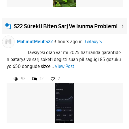
S22 Sürekli Biten Sarj Ve Isınma Problemi
MahmutMelihS22
3 hours ago
in
Galaxy S
Tavsiyesi olan var mı 2025 haziranda garantide
n batarya ve sarj soketi degisti suan pil sagligi 85 gozuku
yo 650 dongude sizce...
View Post
92
12
2