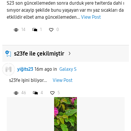
S23 son güncellemeden sonra durduk yere twiterda dahi ı
sınıyor acayip şekilde bunu yaşayan var mı yaz sıcakları da
APPLY
etkilidir elbet ama güncellemeden...
View Post
14
1
0
s23fe ile çekilmiştir
yiğits23
16m ago
in
Galaxy S
s23fe işini biliyor...
View Post
46
4
5