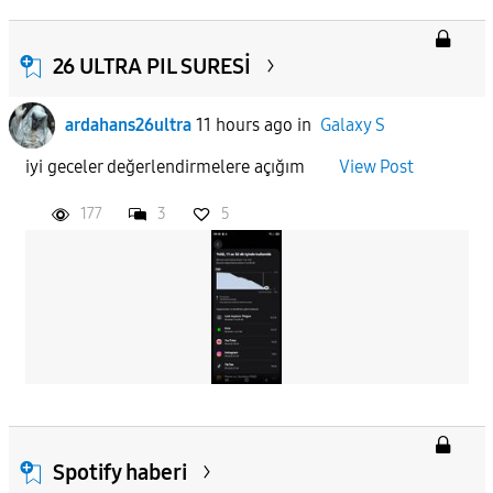
26 ULTRA PIL SURESİ
ardahans26ultra
11 hours ago
in
Galaxy S
iyi geceler değerlendirmelere açığım
View Post
177
3
5
Spotify haberi