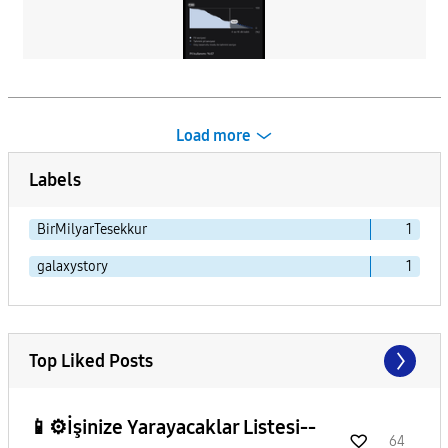
Load more
Labels
BirMilyarTesekkur
1
galaxystory
1
Top Liked Posts
📱⚙️İşinize Yarayacaklar Listesi--
64