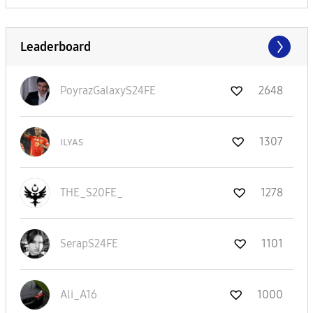
Leaderboard
PoyrazGalaxyS24
FE
2648
ɪʟʏᴀs
1307
THE_S20FE_
1278
SerapS24FE
1101
Ali_A16
1000