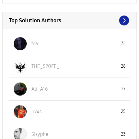
Top Solution Authors
fca
31
THE_S20FE_
28
Ali_A16
27
ɪʟʏᴀs
25
Sisyphe
23