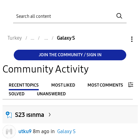
Turkey
Galaxy S
JOIN THE COMMUNITY / SIGN IN
Community Activity
RECENT TOPICS
MOST LIKED
MOST COMMENTS
SOLVED
UNANSWERED
FILTER:
S23 ısınma
From
utku9
8m ago
in
Galaxy S
To