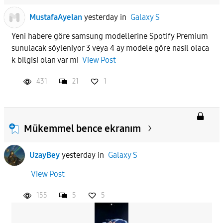
MustafaAyelan
yesterday
in
Galaxy S
Yeni habere göre samsung modellerine Spotify Premium
sunulacak söyleniyor 3 veya 4 ay modele göre nasil olaca
k bilgisi olan var mi
View Post
431
21
1
Mükemmel bence ekranım
UzayBey
yesterday
in
Galaxy S
View Post
155
5
5