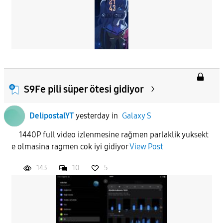
S9Fe pili süper ötesi gidiyor
DelipostalYT
yesterday
in
Galaxy S
1440P full video izlenmesine rağmen parlaklik yuksekt
e olmasina ragmen cok iyi gidiyor
View Post
143
10
5