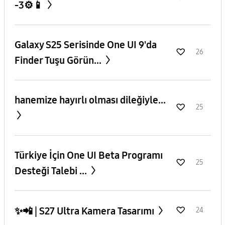
-3⚙️📱
Galaxy S25 Serisinde One UI 9'da
26
Finder Tuşu Görün...
hanemize hayırlı olması dileğiyle...
25
​Türkiye İçin One UI Beta Programı
25
Desteği Talebi ...
✨️📲 | S27 Ultra Kamera Tasarımı
24