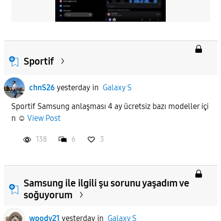
Sportif
chnS26
yesterday
in
Galaxy S
Sportif Samsung anlaşması 4 ay ücretsiz bazı modeller içi
n ☺️
View Post
138
6
3
Samsung ile ilgili şu sorunu yaşadım ve
soğuyorum
woody21
yesterday
in
Galaxy S