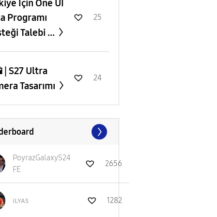
rkiye İçin One UI
a Programı
25
teği Talebi ...
 | S27 Ultra
24
era Tasarımı
derboard
PoyrazGalaxyS24
2656
FE
ɪʟʏᴀs
1282