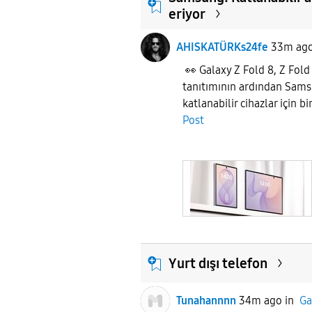
eriyor
AHISKATÜRKs24fe
33m ag
👀 Galaxy Z Fold 8, Z Fold 
tanıtımının ardından Sams
katlanabilir cihazlar için b
Post
Yurt dışı telefon
Tunahannnn
34m ago
in
Ga