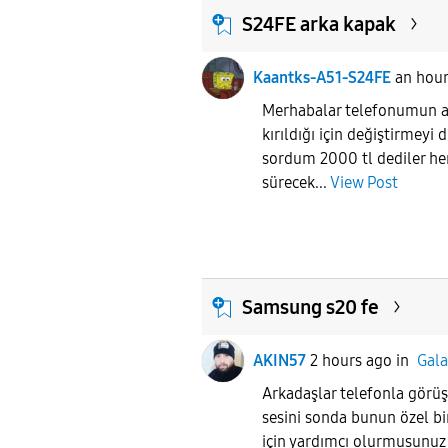
S24FE arka kapak
Kaantks-A51-S24FE
an hour
Merhabalar telefonumun a
kırıldığı için değiştirmey
sordum 2000 tl dediler he
sürecek...
View Post
Samsung s20 fe
AKIN57
2 hours ago
in
Gala
Arkadaşlar telefonla görü
sesini sonda bunun özel bi
için yardımcı olurmusunuz 