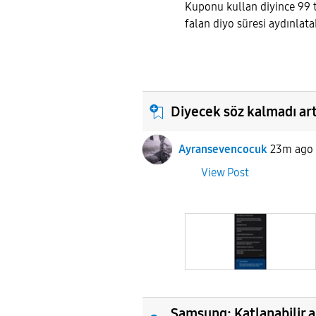
Kuponu kullan diyince 99 tl
falan diyo süresi aydınlat
Diyecek söz kalmadı artı
Ayransevencocuk
23m ago
View Post
Samsung: Katlanabilir a