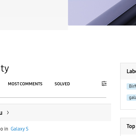
ty
Lab
MOST COMMENTS
SOLVED
Bir
gal
To
APPLY
u
Top
go
in
Galaxy S