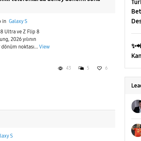
​Tü
Bet
Des
o
in
Galaxy S
8 Ultra ve Z Flip 8
ung, 2026 yılının
✨️
ir dönüm noktası...
View
Kam
43
5
6
Lea
laxy S