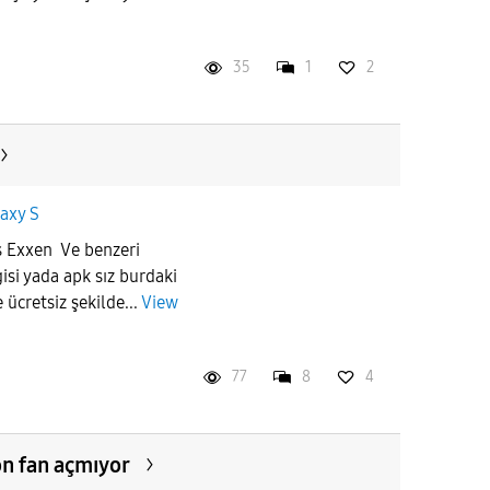
35
1
2
axy S
s Exxen Ve benzeri
si yada apk sız burdaki
e ücretsiz şekilde...
View
77
8
4
on fan açmıyor