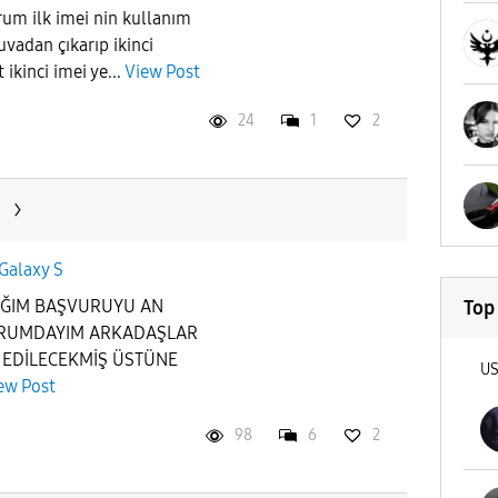
rum ilk imei nin kullanım
uvadan çıkarıp ikinci
ikinci imei ye...
View Post
24
1
2
Galaxy S
Top
PTIĞIM BAŞVURUYU AN
DURUMDAYIM ARKADAŞLAR
E EDİLECEKMİŞ ÜSTÜNE
U
ew Post
98
6
2