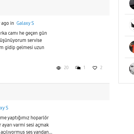
 ago
in
Galaxy S
rka camı he geçen gün
i düşünüyorum servise
m gidip gelmesi uzun
20
1
2
xy S
şme yaptığımız hoparlör
r ayarı varmi sesi açmak
açılıyormuş ses yandan...