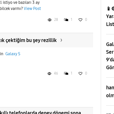
 istiyo ve bazıları 3 ay
📱⚙
abilcek varmı?
View Post
Yar
28
1
0
Lis
k çektiğim bu şey rezillik
Gal
Ser
in
Galaxy S
9'd
Gör
46
1
0
han
olm
kıllı telefonlarda deney dönemi sona