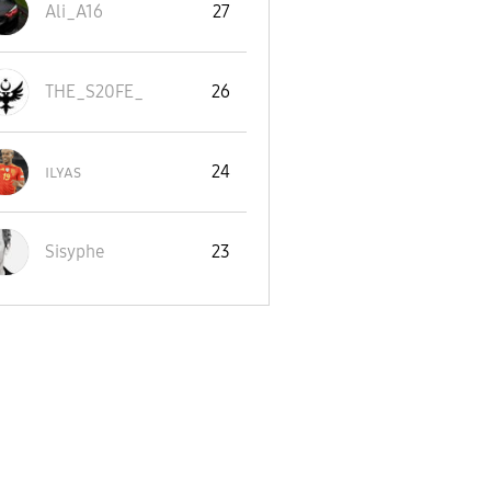
Ali_A16
27
THE_S20FE_
26
ɪʟʏᴀs
24
Sisyphe
23