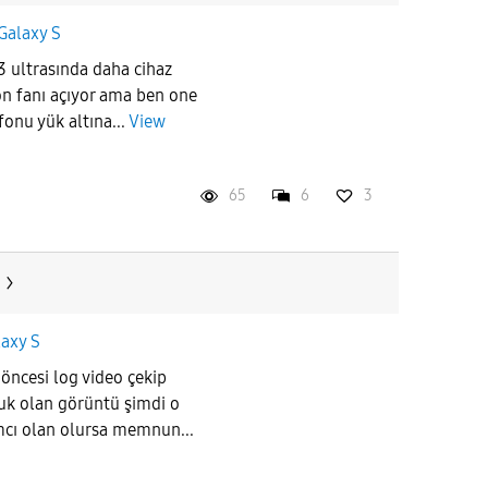
Galaxy S
3 ultrasında daha cihaz
on fanı açıyor ama ben one
fonu yük altına...
View
65
6
3
laxy S
 öncesi log video çekip
luk olan görüntü şimdi o
cı olan olursa memnun...