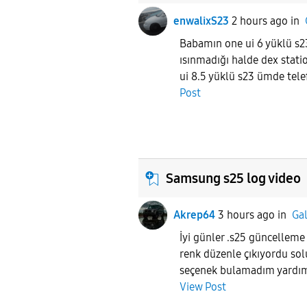
enwalixS23
2 hours ago
in
Babamın one ui 6 yüklü s2
ısınmadığı halde dex stati
ui 8.5 yüklü s23 ümde tele
Post
Samsung s25 log video
Akrep64
3 hours ago
in
Ga
İyi günler .s25 güncelleme
renk düzenle çıkıyordu so
seçenek bulamadım yardım
View Post