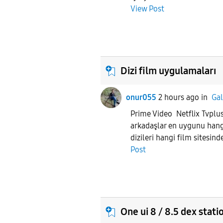
View Post
Dizi film uygulamaları
onur055
2 hours ago
in
Gal
Prime Video Netflix Tvplu
arkadaşlar en uygunu hangi
dizileri hangi film sitesind
Post
One ui 8 / 8.5 dex stati