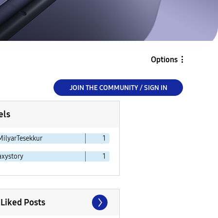
Options
JOIN THE COMMUNITY / SIGN IN
els
MilyarTesekkur
1
axystory
1
 Liked Posts