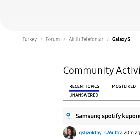
Turkey
Forum
Akıllı Telefonlar
Galaxy S
Community Activi
RECENT TOPICS
MOST LIKED
UNANSWERED
From
FILTER:
Samsung spotify kupon
gslizoktay_s26ultra
20m a