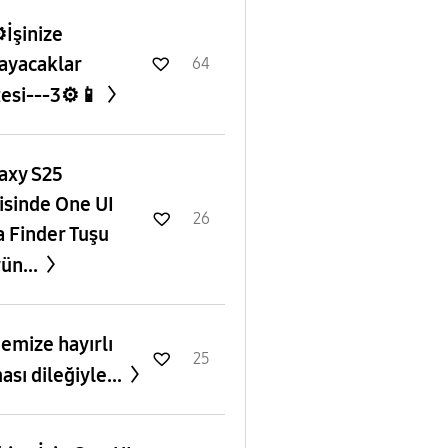
️İşinize
ayacaklar
64
tesi---3⚙️📱
axy S25
isinde One UI
26
a Finder Tuşu
ün...
emize hayırlı
25
ası dileğiyle...