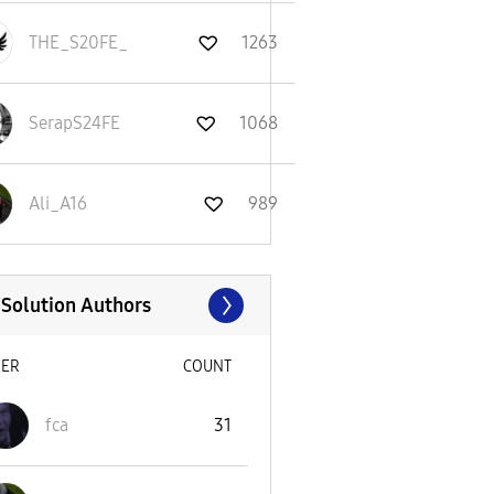
THE_S20FE_
1263
SerapS24FE
1068
Ali_A16
989
 Solution Authors
SER
COUNT
fca
31