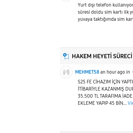
Yurt dışı telefon kullanıyo
süresi doldu sim kartı ilk y
yuvaya taktığımda sim kart 
HAKEM HEYETİ SÜRECİ
MEHMET58
an hour ago
in
S25 FE CİHAZIM İÇİN YA
İTİBARİYLE KAZANMIŞ 
35.500 TL TARAFIMA İAD
EKLEME YAPIP 45 BİN...
Vi