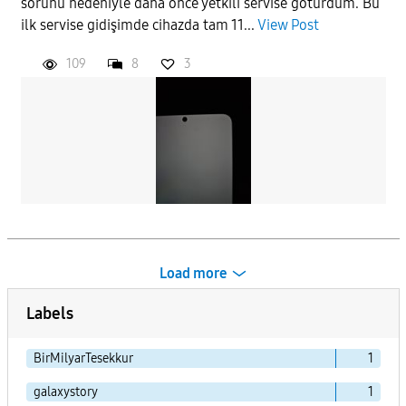
sorunu nedeniyle daha önce yetkili servise götürdüm. Bu
ilk servise gidişimde cihazda tam 11...
View Post
109
8
3
Load more
Labels
BirMilyarTesekkur
1
galaxystory
1