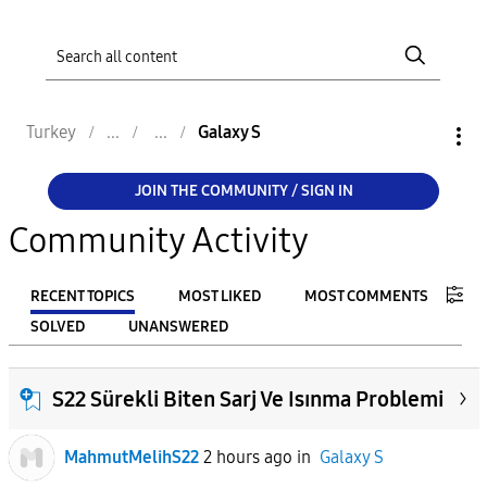
Turkey
Galaxy S
JOIN THE COMMUNITY / SIGN IN
Community Activity
RECENT TOPICS
MOST LIKED
MOST COMMENTS
SOLVED
UNANSWERED
FILTER:
S22 Sürekli Biten Sarj Ve Isınma Problemi
From
MahmutMelihS22
2 hours ago
in
Galaxy S
To