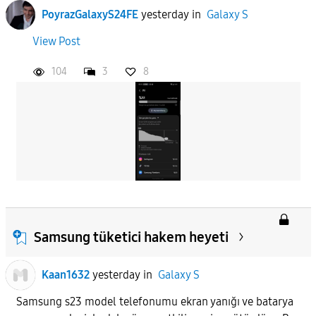
PoyrazGalaxyS24FE
yesterday
in
Galaxy S
View Post
104
3
8
Samsung tüketici hakem heyeti
Kaan1632
yesterday
in
Galaxy S
Samsung s23 model telefonumu ekran yanığı ve batarya