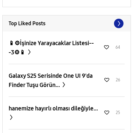
Top Liked Posts
📱⚙️İşinize Yarayacaklar Listesi--
64
-3⚙️📱
Galaxy S25 Serisinde One UI 9'da
26
Finder Tuşu Görün...
hanemize hayırlı olması dileğiyle...
25