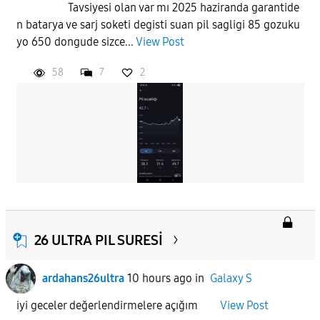
Tavsiyesi olan var mı 2025 haziranda garantide
n batarya ve sarj soketi degisti suan pil sagligi 85 gozuku
APPLY
yo 650 dongude sizce...
View Post
58
7
2
26 ULTRA PIL SURESİ
ardahans26ultra
10 hours ago
in
Galaxy S
iyi geceler değerlendirmelere açığım
View Post