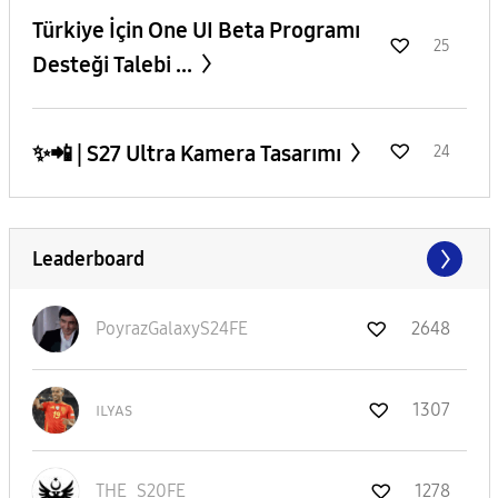
​Türkiye İçin One UI Beta Programı
25
Desteği Talebi ...
✨️📲 | S27 Ultra Kamera Tasarımı
24
Leaderboard
PoyrazGalaxyS24
FE
2648
ɪʟʏᴀs
1307
THE_S20FE_
1278