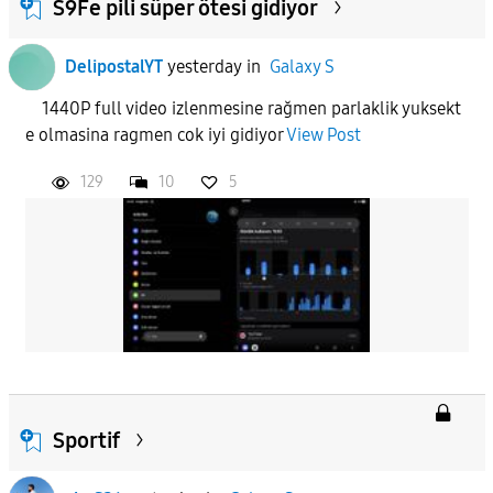
S9Fe pili süper ötesi gidiyor
DelipostalYT
yesterday
in
Galaxy S
1440P full video izlenmesine rağmen parlaklik yuksekt
e olmasina ragmen cok iyi gidiyor
View Post
129
10
5
Sportif