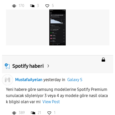
170
3
5
Spotify haberi
MustafaAyelan
yesterday
in
Galaxy S
Yeni habere göre samsung modellerine Spotify Premium
sunulacak söyleniyor 3 veya 4 ay modele göre nasil olaca
k bilgisi olan var mi
View Post
389
21
1