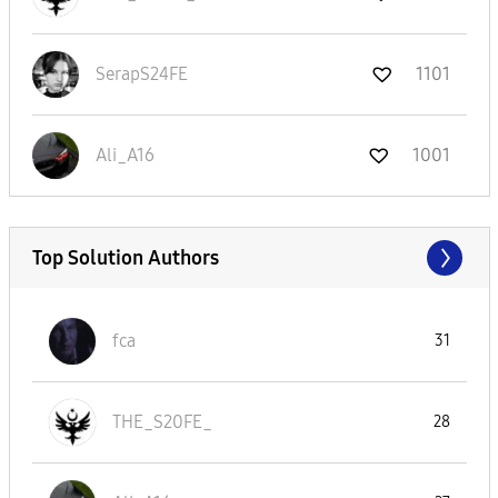
SerapS24FE
1101
Ali_A16
1001
Top Solution Authors
fca
31
THE_S20FE_
28