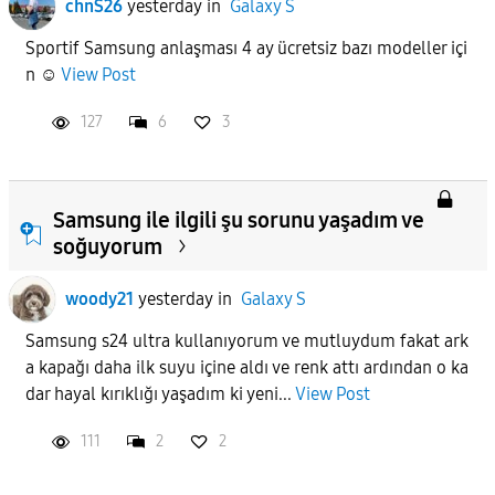
chnS26
yesterday
in
Galaxy S
Sportif Samsung anlaşması 4 ay ücretsiz bazı modeller içi
n ☺️
View Post
127
6
3
Samsung ile ilgili şu sorunu yaşadım ve
soğuyorum
woody21
yesterday
in
Galaxy S
Samsung s24 ultra kullanıyorum ve mutluydum fakat ark
a kapağı daha ilk suyu içine aldı ve renk attı ardından o ka
dar hayal kırıklığı yaşadım ki yeni...
View Post
111
2
2