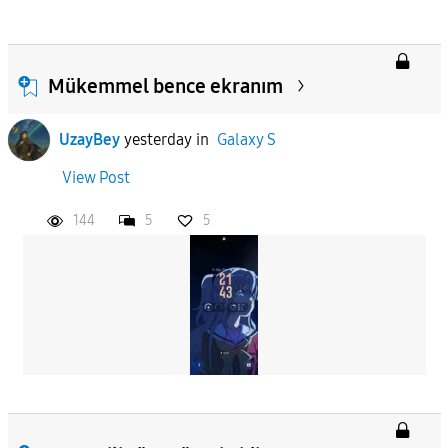
Mükemmel bence ekranım
UzayBey
yesterday
in
Galaxy S
View Post
144
5
5