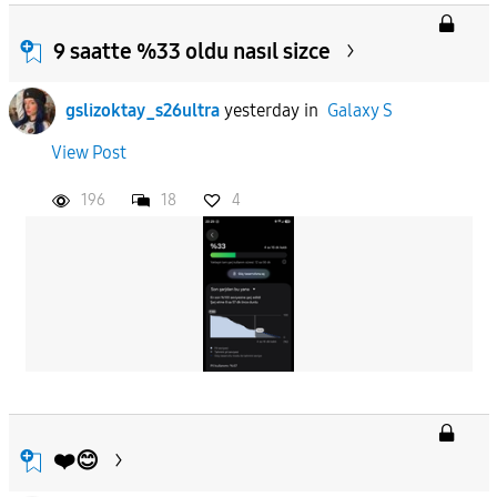
9 saatte %33 oldu nasıl sizce
gslizoktay_s26ultra
yesterday
in
Galaxy S
View Post
196
18
4
❤️😊