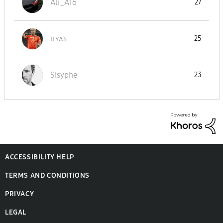
Ali_A16
27
ɪʟʏᴀs
25
Sisyphe
23
ACCESSIBILITY HELP
TERMS AND CONDITIONS
PRIVACY
LEGAL