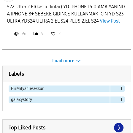
S22 Ultra 2.El(kasıo diolar) YD İPHONE 15 0 AMA YANIND
A IPHONE 8+ SEBEKE GIDINCE KULLANMAK ICIN YD S23
ULTRA,YDS24 ULTRA 2.EL S24 PLUS 2.EL S24
View Post
96
9
2
Load more
Labels
BirMilyarTesekkur
1
galaxystory
1
Top Liked Posts