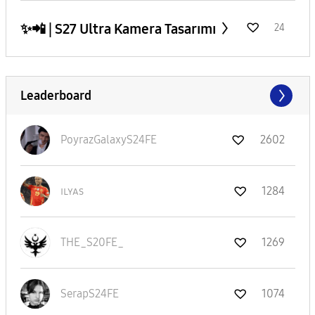
✨️📲 | S27 Ultra Kamera Tasarımı
24
Leaderboard
PoyrazGalaxyS24
FE
2602
ɪʟʏᴀs
1284
THE_S20FE_
1269
SerapS24FE
1074