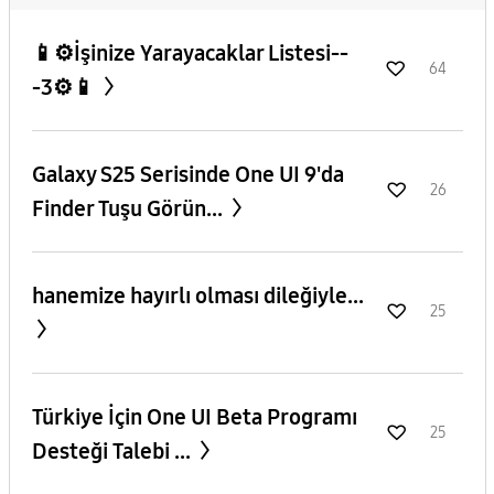
📱⚙️İşinize Yarayacaklar Listesi--
64
-3⚙️📱
Galaxy S25 Serisinde One UI 9'da
26
Finder Tuşu Görün...
hanemize hayırlı olması dileğiyle...
25
​Türkiye İçin One UI Beta Programı
25
Desteği Talebi ...