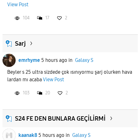
View Post
104
17
2
Sarj
emrhyme
5 hours ago
in
Galaxy S
Beyler s 25 ultra sizdede çok ısınıyormu şarj olurken hava
lardan mı acaba
View Post
103
20
2
S24 FE DEN BUNLARA GEÇİLİRMİ
kaanak8
5 hours ago
in
Galaxy S