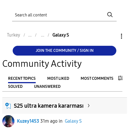
Turkey
Galaxy S
JOIN THE COMMUNITY / SIGN IN
Community Activity
RECENT TOPICS
MOST LIKED
MOST COMMENTS
SOLVED
UNANSWERED
FILTER:
S25 ultra kamera kararması
From
Kuzey1453
31m ago
in
Galaxy S
To