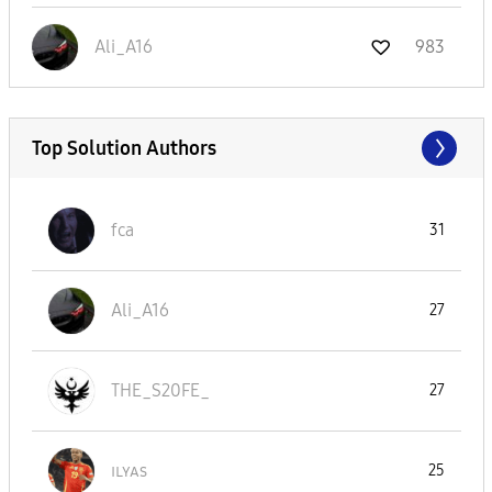
Ali_A16
983
Top Solution Authors
fca
31
Ali_A16
27
THE_S20FE_
27
ɪʟʏᴀs
25