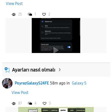
View Post
25
1
2
Ayarları nasıl olmalı
PoyrazGalaxyS24FE
58m ago
in
Galaxy S
View Post
87
4
5