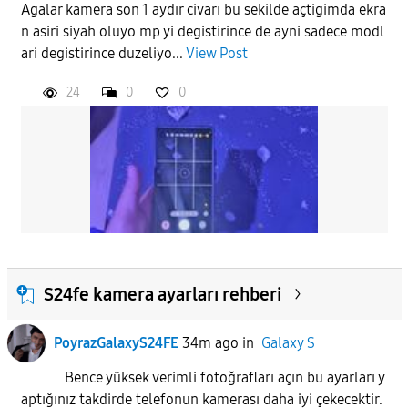
Agalar kamera son 1 aydır civarı bu sekilde açtigimda ekra
n asiri siyah oluyo mp yi degistirince de ayni sadece modl
APPLY
ari degistirince duzeliyo...
View Post
24
0
0
S24fe kamera ayarları rehberi
PoyrazGalaxyS24FE
34m ago
in
Galaxy S
Bence yüksek verimli fotoğrafları açın bu ayarları y
aptığınız takdirde telefonun kamerası daha iyi çekecektir.