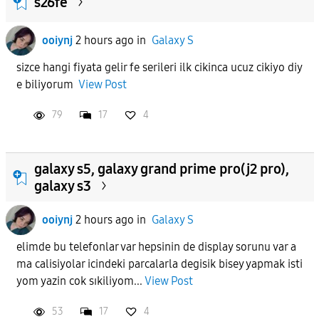
s26fe
ooiynj
2 hours ago
in
Galaxy S
sizce hangi fiyata gelir fe serileri ilk cikinca ucuz cikiyo diy
e biliyorum
View Post
79
17
4
galaxy s5, galaxy grand prime pro(j2 pro),
galaxy s3
ooiynj
2 hours ago
in
Galaxy S
elimde bu telefonlar var hepsinin de display sorunu var a
ma calisiyolar icindeki parcalarla degisik bisey yapmak isti
yom yazin cok sıkiliyom...
View Post
53
17
4