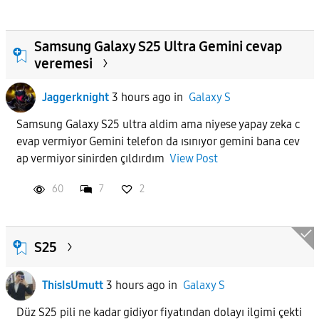
Samsung Galaxy S25 Ultra Gemini cevap
veremesi
Jaggerknight
3 hours ago
in
Galaxy S
Samsung Galaxy S25 ultra aldim ama niyese yapay zeka c
evap vermiyor Gemini telefon da ısınıyor gemini bana cev
ap vermiyor sinirden çıldırdım
View Post
60
7
2
S25
ThisIsUmutt
3 hours ago
in
Galaxy S
Düz S25 pili ne kadar gidiyor fiyatından dolayı ilgimi çekti