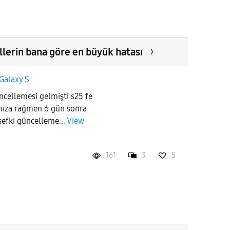
llerin bana göre en büyük hatası
Galaxy S
cellemesi gelmişti s25 fe
mıza rağmen 6 gün sonra
efki güncelleme...
View
161
3
5