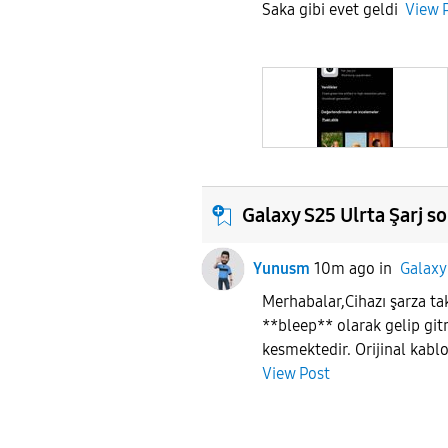
Saka gibi evet geldi
View 
Galaxy S25 Ulrta Şarj s
Yunusm
10m ago
in
Galaxy
Merhabalar,​Cihazı şarza ta
**bleep** olarak gelip gitm
kesmektedir. Orijinal kablo 
View Post