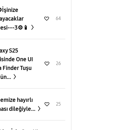
️İşinize
ayacaklar
64
tesi---3⚙️📱
axy S25
isinde One UI
26
a Finder Tuşu
ün...
emize hayırlı
25
ası dileğiyle...