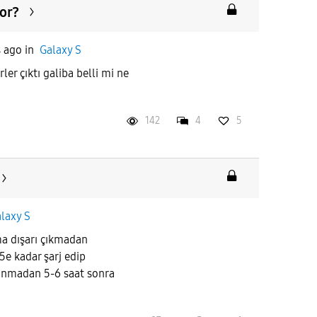
yor?
s ago
in
Galaxy S
ler çıktı galiba belli mi ne
142
4
5
laxy S
ma dışarı çıkmadan
5e kadar şarj edip
lanmadan 5-6 saat sonra