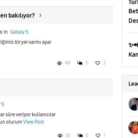
​Tü
Bet
den bakılıyor?
Des
o
in
Galaxy S
iğimiz bir yer varmı ayar
✨️
Kam
48
3
2
Lea
 S
r süre veriyor kullanıcılar
nun olurum
View Post
26
0
1