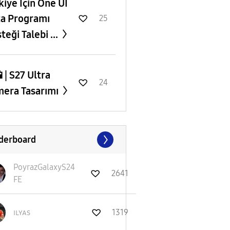
rkiye İçin One UI
a Programı
25
teği Talebi ...
 | S27 Ultra
24
era Tasarımı
derboard
PoyrazGalaxyS24
2641
FE
ɪʟʏᴀs
1319