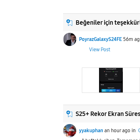
Beğeniler için teşekkür
PoyrazGalaxyS24FE
56m ag
View Post
S25+ Rekor Ekran Süres
yyakuphan
an hour ago
in