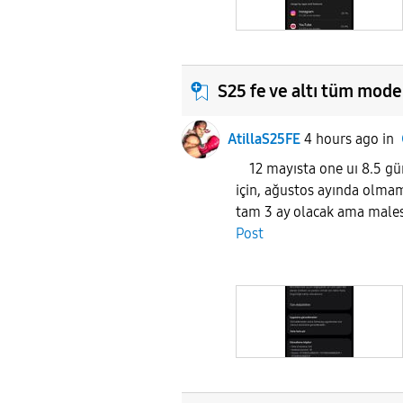
S25 fe ve altı tüm mode
AtillaS25FE
4 hours ago
in
12 mayısta one uı 8.5 gün
için, ağustos ayında olma
tam 3 ay olacak ama males
Post