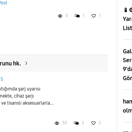
Post
📱⚙
0
1
1
Yar
Lis
Gal
Ser
orunu hk.
9'd
Gör
 S
ktığımda şarj uyarısı
ekte, cihaz şarjı
han
ve lisanslı aksesuarlarla...
olm
30
3
2