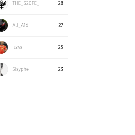
THE_S20FE_
28
Ali_A16
27
ɪʟʏᴀs
25
Sisyphe
23