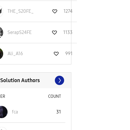
THE_S20FE_
1274
SerapS24FE
1133
Ali_A16
991
 Solution Authors
SER
COUNT
fca
31