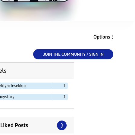
Options
JOIN THE COMMUNITY / SIGN IN
els
MilyarTesekkur
1
axystory
1
 Liked Posts