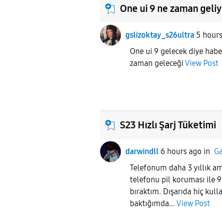
One ui 9 ne zaman geli
gslizoktay_s26ultra
5 hour
One ui 9 gelecek diye haber
zaman geleceği
View Post
S23 Hızlı Şarj Tüketimi
darwindll
6 hours ago
in
Ga
Telefonum daha 3 yıllık a
telefonu pil koruması ile 9
bıraktım. Dışarıda hiç kul
baktığımda...
View Post