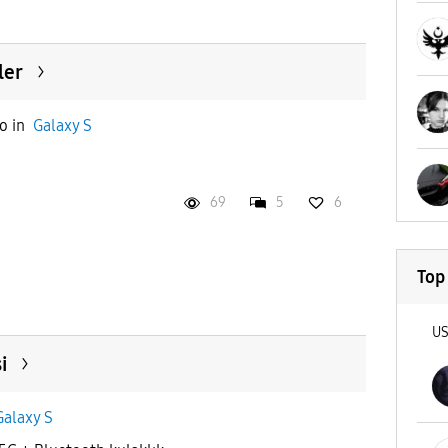
ler
o
in
Galaxy S
69
5
6
Top
U
i
Galaxy S