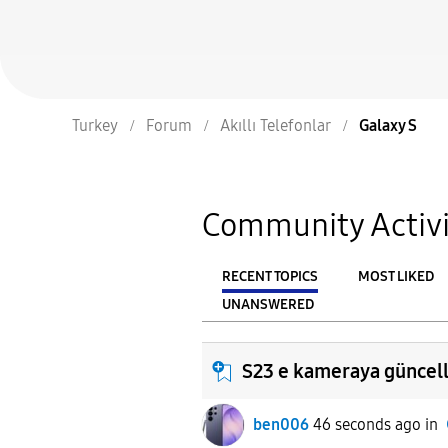
Turkey
Forum
Akıllı Telefonlar
Galaxy S
Community Activi
RECENT TOPICS
MOST LIKED
UNANSWERED
From
FILTER:
S23 e kameraya güncel
ben006
46 seconds ago
in