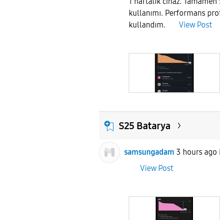
1 haftalık cihaz. Tamamen 
kullanımı. Performans prof
kullandım.
View Post
S25 Batarya
samsungadam
3 hours ago
View Post