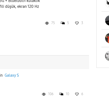
5G + Bluetooth kulaklık
ili düşük, ekran 120 Hz
75
5
3
in
Galaxy S
106
10
6