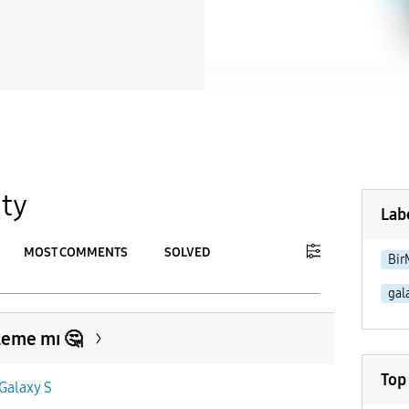
ty
Lab
MOST COMMENTS
SOLVED
Bir
gal
To
APPLY
leme mı 🤔
Top
Galaxy S