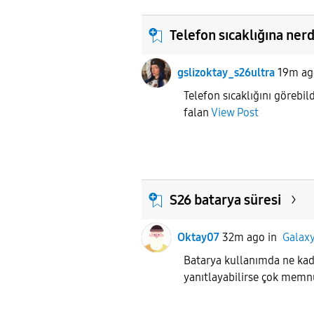
Telefon sıcaklığına ner
gslizoktay_s26ultra
19m ag
Telefon sıcaklığını görebild
falan
View Post
S26 batarya süresi
Oktay07
32m ago
in
Galaxy
Batarya kullanımda ne kada
yanıtlayabilirse çok mem