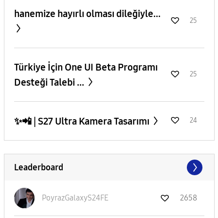
hanemize hayırlı olması dileğiyle...
25
​Türkiye İçin One UI Beta Programı
25
Desteği Talebi ...
✨️📲 | S27 Ultra Kamera Tasarımı
24
Leaderboard
PoyrazGalaxyS24
FE
2658