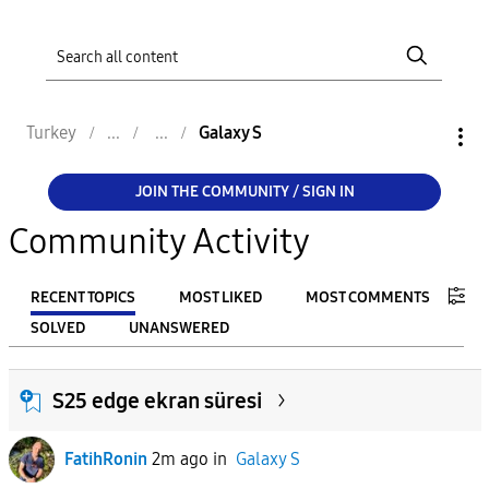
Turkey
Galaxy S
JOIN THE COMMUNITY / SIGN IN
Community Activity
RECENT TOPICS
MOST LIKED
MOST COMMENTS
SOLVED
UNANSWERED
FILTER:
S25 edge ekran süresi
From
FatihRonin
2m ago
in
Galaxy S
To