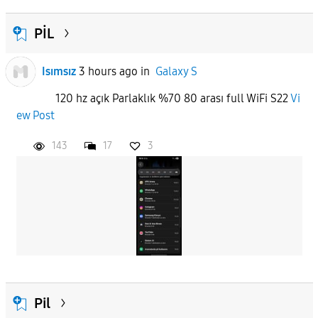
PİL
Isımsız
3 hours ago
in
Galaxy S
120 hz açık Parlaklık %70 80 arası full WiFi S22
Vi
ew Post
143
17
3
Pil