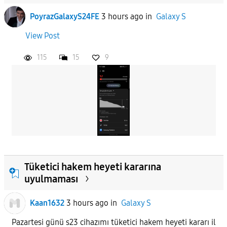
PoyrazGalaxyS24FE
3 hours ago
in
Galaxy S
View Post
115
15
9
Tüketici hakem heyeti kararına
uyulmaması
Kaan1632
3 hours ago
in
Galaxy S
Pazartesi günü s23 cihazımı tüketici hakem heyeti kararı il