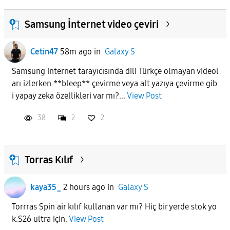
Samsung İnternet video çeviri
Cetin47
58m ago
in
Galaxy S
Samsung internet tarayıcısında dili Türkçe olmayan videol
arı izlerken **bleep** çevirme veya alt yazıya çevirme gib
i yapay zeka özellikleri var mı?...
View Post
38
2
2
Torras Kılıf
kaya35_
2 hours ago
in
Galaxy S
Torrras Spin air kılıf kullanan var mı? Hiç bir yerde stok yo
k.S26 ultra için.
View Post