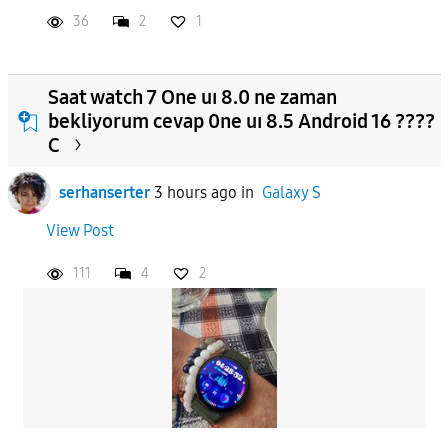
36
2
1
Saat watch 7 One uı 8.0 ne zaman
bekliyorum cevap 0ne uı 8.5 Android 16 ????
C
serhanserter
3 hours ago
in
Galaxy S
View Post
111
4
2