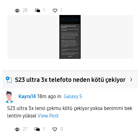
28
1
1
S23 ultra 3x telefoto neden kötü çekiyor
Kayra14
18m ago
in
Galaxy S
S23 ultra 3x lensi çokmu kötü çekiyor yoksa benimmi bek
lentim yüksel
View Post
27
1
0