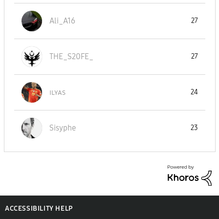
Ali_A16
27
THE_S20FE_
27
ɪʟʏᴀs
24
Sisyphe
23
ACCESSIBILITY HELP