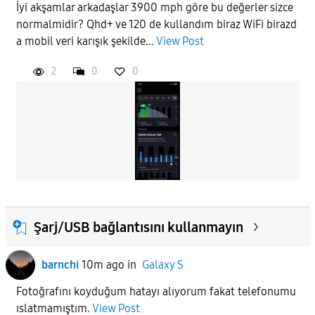
İyi akşamlar arkadaşlar 3900 mph göre bu değerler sizce
normalmidir? Qhd+ ve 120 de kullandım biraz WiFi birazd
APPLY
a mobil veri karışık şekilde...
View Post
2
0
0
Şarj/USB bağlantısını kullanmayın
barnchi
10m ago
in
Galaxy S
Fotoğrafını koyduğum hatayı alıyorum fakat telefonumu
ıslatmamıştım.
View Post