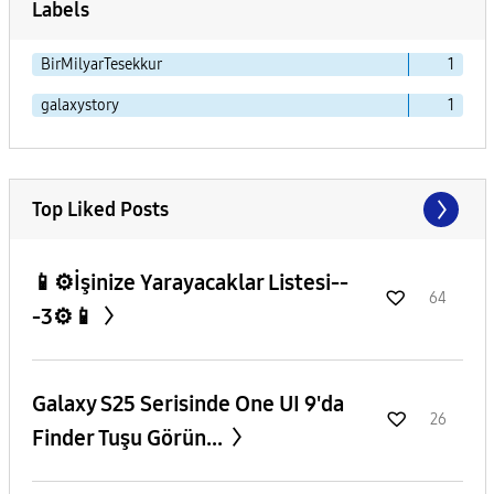
Labels
BirMilyarTesekkur
1
galaxystory
1
Top Liked Posts
📱⚙️İşinize Yarayacaklar Listesi--
64
-3⚙️📱
Galaxy S25 Serisinde One UI 9'da
26
Finder Tuşu Görün...