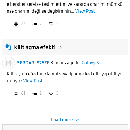
e beraber servise teslim ettim ve kararda onarımı mümkü
nse onarımı değilse değişiminin...
View Post
77
7
1
Kilit açma efekti
SERDAR_S25FE
3 hours ago
in
Galaxy S
Kilit açma efektini xiaomi veya iphonedeki gibi yapabiliyo
rmuyuz
View Post
61
2
2
Load more