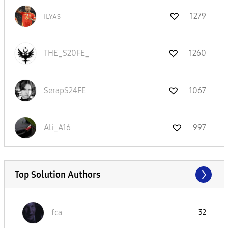
ɪʟʏᴀs
1279
THE_S20FE_
1260
SerapS24FE
1067
Ali_A16
997
Top Solution Authors
fca
32