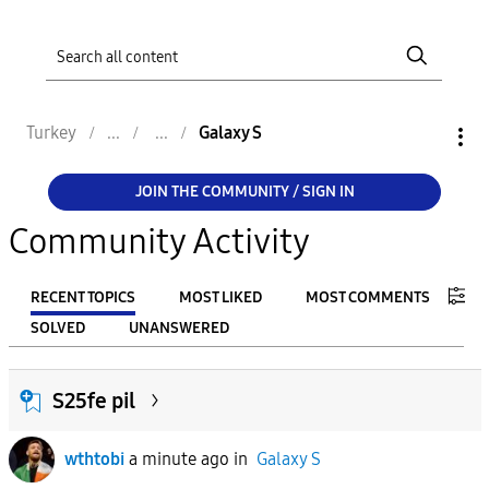
Turkey
Galaxy S
JOIN THE COMMUNITY / SIGN IN
Community Activity
RECENT TOPICS
MOST LIKED
MOST COMMENTS
SOLVED
UNANSWERED
FILTER:
S25fe pil
From
wthtobi
a minute ago
in
Galaxy S
To