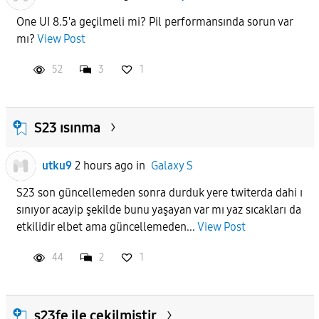
One UI 8.5'a geçilmeli mi? Pil performansında sorun var
mı?
View Post
52
3
1
S23 ısınma
utku9
2 hours ago
in
Galaxy S
S23 son güncellemeden sonra durduk yere twiterda dahi ı
sınıyor acayip şekilde bunu yaşayan var mı yaz sıcakları da
etkilidir elbet ama güncellemeden...
View Post
44
2
1
s23fe ile çekilmiştir