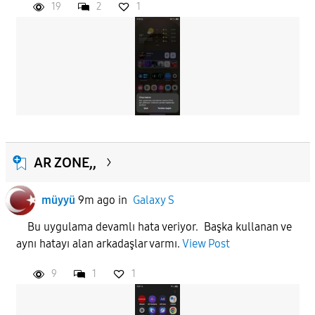
19
2
1
AR ZONE,,
müyyü
9m ago
in
Galaxy S
Bu uygulama devamlı hata veriyor. Başka kullanan ve
aynı hatayı alan arkadaşlar varmı.
View Post
9
1
1