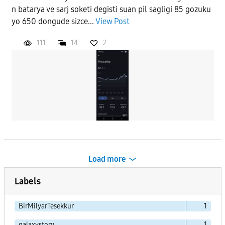
n batarya ve sarj soketi degisti suan pil sagligi 85 gozuku
yo 650 dongude sizce...
View Post
111
14
2
Load more
Labels
BirMilyarTesekkur
1
galaxystory
1