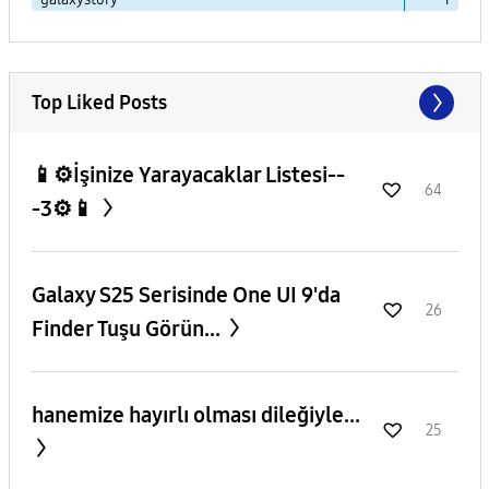
Top Liked Posts
📱⚙️İşinize Yarayacaklar Listesi--
64
-3⚙️📱
Galaxy S25 Serisinde One UI 9'da
26
Finder Tuşu Görün...
hanemize hayırlı olması dileğiyle...
25