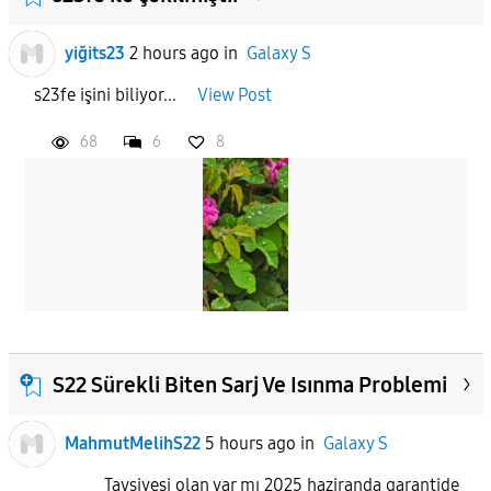
yiğits23
2 hours ago
in
Galaxy S
s23fe işini biliyor...
View Post
68
6
8
S22 Sürekli Biten Sarj Ve Isınma Problemi
MahmutMelihS22
5 hours ago
in
Galaxy S
Tavsiyesi olan var mı 2025 haziranda garantide