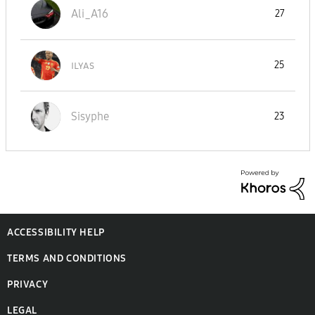
Ali_A16
27
ɪʟʏᴀs
25
Sisyphe
23
ACCESSIBILITY HELP
TERMS AND CONDITIONS
PRIVACY
LEGAL