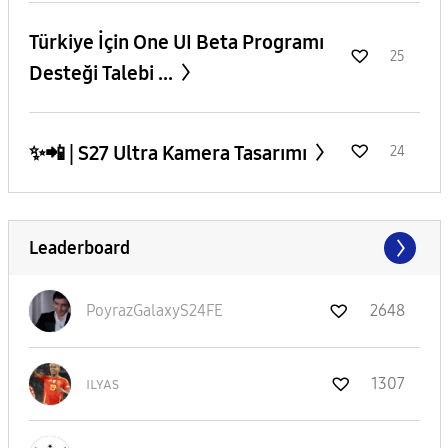
​Türkiye İçin One UI Beta Programı
25
Desteği Talebi ...
✨️📲 | S27 Ultra Kamera Tasarımı
24
Leaderboard
PoyrazGalaxyS24
FE
2648
ɪʟʏᴀs
1307