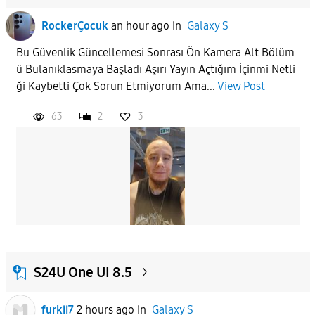
RockerÇocuk
an hour ago
in
Galaxy S
Bu Güvenlik Güncellemesi Sonrası Ön Kamera Alt Bölüm
ü Bulanıklasmaya Başladı Aşırı Yayın Açtığım İçinmi Netli
ği Kaybetti Çok Sorun Etmiyorum Ama...
View Post
63
2
3
S24U One UI 8.5
furkii7
2 hours ago
in
Galaxy S