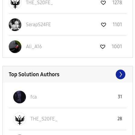
THE_S20FE_
1278
SerapS24FE
1101
Ali_A16
1001
Top Solution Authors
fca
31
THE_S20FE_
28