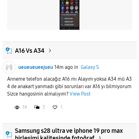
A16 Vs A34
ueueueueejueu
14m ago
in
Galaxy S
Anneme telefon alacağız A16 mı Alayım yoksa A34 mü A3
4 de anakart yanmadı gibi sorunları var A16 yı bilmiyorum
Sizce hangosinin almalıyım?
View Post
14
3
1
Samsung s28 ultra ve iphone 19 pro max
birleşimi kalitesinde fotoğraf