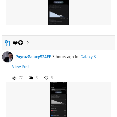
❤️😊
PoyrazGalaxyS24FE
3 hours ago
in
Galaxy S
View Post
77
3
5