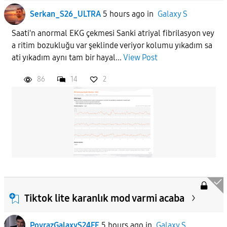
Serkan_S26_ULTRA
5 hours ago
in
Galaxy S
Saati'n anormal EKG çekmesi Sanki atriyal fibrilasyon vey
a ritim bozukluğu var şeklinde veriyor kolumu yıkadım sa
ati yıkadım aynı tam bir hayal...
View Post
86
14
2
Tiktok lite karanlık mod varmi acaba
PoyrazGalaxyS24FE
5 hours ago
in
Galaxy S