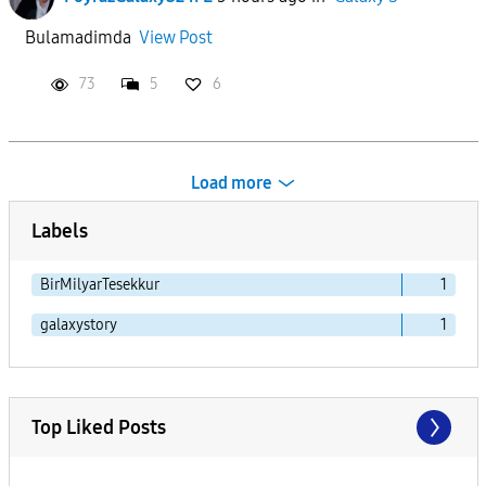
Bulamadimda
View Post
73
5
6
Load more
Labels
BirMilyarTesekkur
1
galaxystory
1
Top Liked Posts