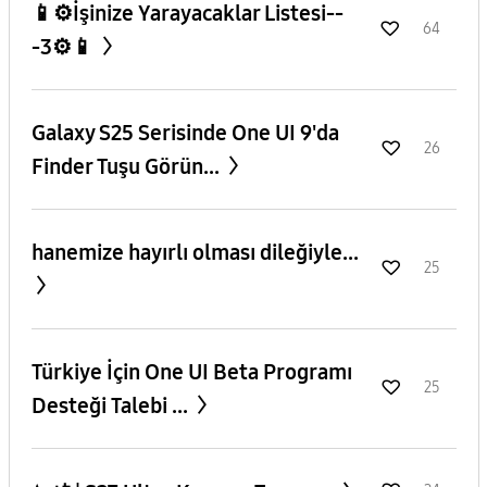
📱⚙️İşinize Yarayacaklar Listesi--
64
-3⚙️📱
Galaxy S25 Serisinde One UI 9'da
26
Finder Tuşu Görün...
hanemize hayırlı olması dileğiyle...
25
​Türkiye İçin One UI Beta Programı
25
Desteği Talebi ...