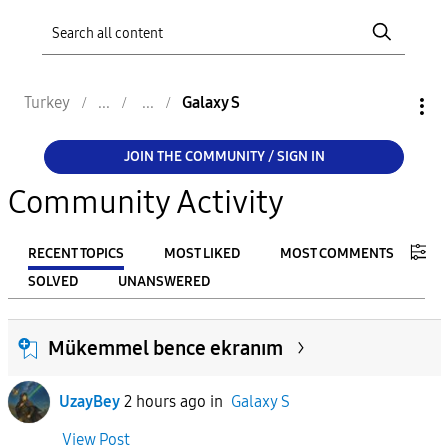
Turkey
Galaxy S
JOIN THE COMMUNITY / SIGN IN
Community Activity
RECENT TOPICS
MOST LIKED
MOST COMMENTS
SOLVED
UNANSWERED
FILTER:
Mükemmel bence ekranım
From
UzayBey
2 hours ago
in
Galaxy S
To
View Post