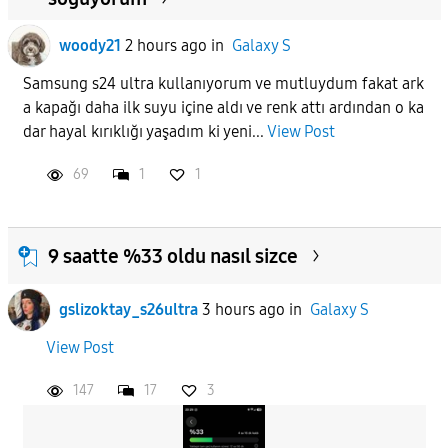
woody21
2 hours ago
in
Galaxy S
Samsung s24 ultra kullanıyorum ve mutluydum fakat ark
a kapağı daha ilk suyu içine aldı ve renk attı ardından o ka
dar hayal kırıklığı yaşadım ki yeni...
View Post
69
1
1
9 saatte %33 oldu nasıl sizce
gslizoktay_s26ultra
3 hours ago
in
Galaxy S
View Post
147
17
3