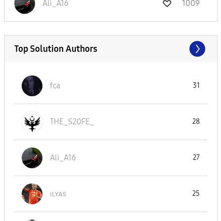
Ali_A16
1009
Top Solution Authors
fca
31
THE_S20FE_
28
Ali_A16
27
ɪʟʏᴀs
25