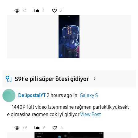
74
3
2
APPLY
S9Fe pili süper ötesi gidiyor
DelipostalYT
2 hours ago
in
Galaxy S
1440P full video izlenmesine rağmen parlaklik yuksekt
e olmasina ragmen cok iyi gidiyor
View Post
79
9
3