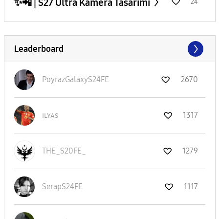
✨️📲 | S27 Ultra Kamera Tasarımı
24
Leaderboard
PoyrazGalaxyS24
FE
2670
ɪʟʏᴀs
1317
THE_S20FE_
1279
SerapS24FE
1117