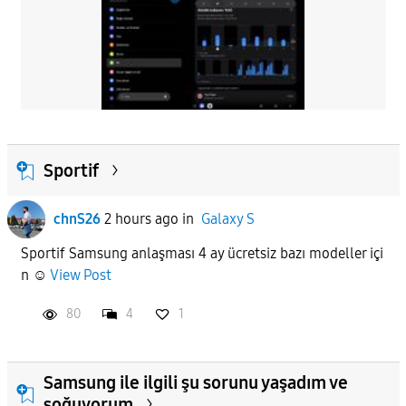
Sportif
chnS26
2 hours ago
in
Galaxy S
Sportif Samsung anlaşması 4 ay ücretsiz bazı modeller içi
n ☺️
View Post
80
4
1
Samsung ile ilgili şu sorunu yaşadım ve
soğuyorum