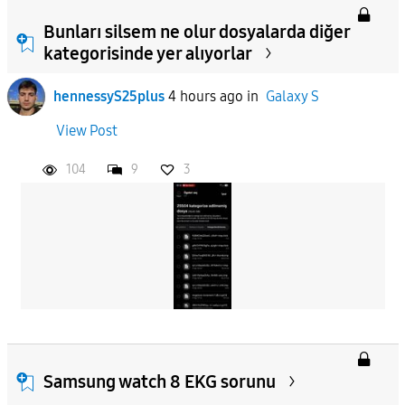
Bunları silsem ne olur dosyalarda diğer
kategorisinde yer alıyorlar
hennessyS25plus
4 hours ago
in
Galaxy S
View Post
104
9
3
Samsung watch 8 EKG sorunu