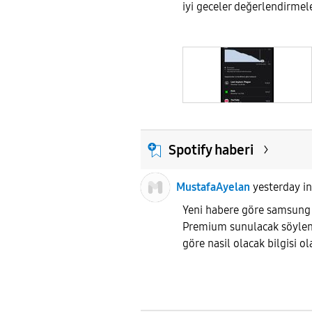
iyi geceler değerlendir
Spotify haberi
MustafaAyelan
yesterday
i
Yeni habere göre samsung 
Premium sunulacak söylen
göre nasil olacak bilgisi o