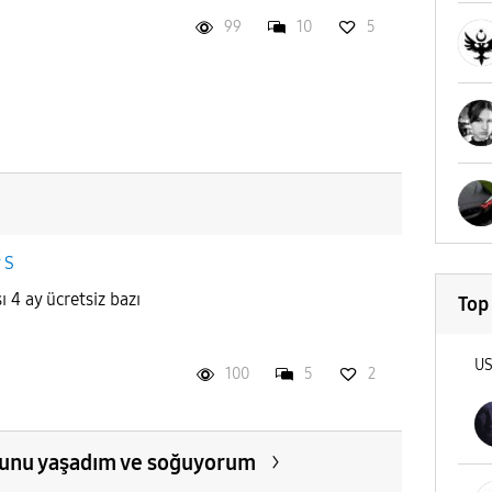
99
10
5
 S
4 ay ücretsiz bazı
Top
U
100
5
2
sorunu yaşadım ve soğuyorum