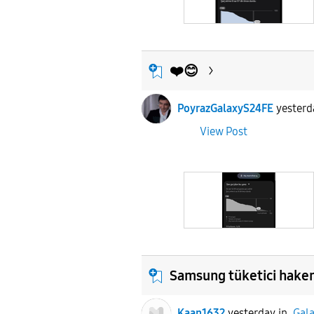
❤️😊
PoyrazGalaxyS24FE
yesterd
View Post
Samsung tüketici hake
Kaan1632
yesterday
in
Gala