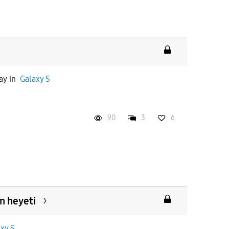
ay
in
Galaxy S
90
3
6
m heyeti
xy S