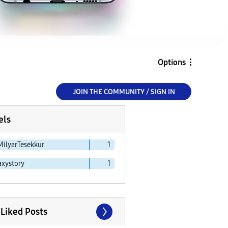
Options
JOIN THE COMMUNITY / SIGN IN
els
MilyarTesekkur
1
axystory
1
 Liked Posts