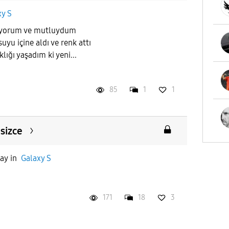
xy S
nıyorum ve mutluydum
uyu içine aldı ve renk attı
lığı yaşadım ki yeni...
85
1
1
 sizce
day
in
Galaxy S
171
18
3