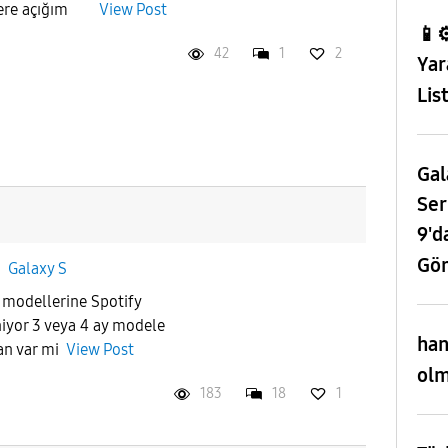
melere açığım
View Post
📱⚙
42
1
2
Yar
Lis
Gal
Ser
9'd
Gör
n
Galaxy S
modellerine Spotify
iyor 3 veya 4 ay modele
han
lan var mi
View Post
olm
183
18
1