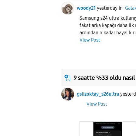
woody21
yesterday
in
Gala
Samsung s24 ultra kulla
fakat arka kapağı daha ilk s
ardından o kadar hayal kırık
View Post
9 saatte %33 oldu nasıl
gslizoktay_s26ultra
yester
View Post