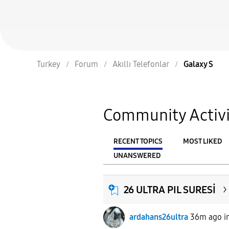
Turkey
Forum
Akıllı Telefonlar
Galaxy S
Community Activi
RECENT TOPICS
MOST LIKED
UNANSWERED
From
FILTER:
26 ULTRA PIL SURESİ
ardahans26ultra
36m ago
i