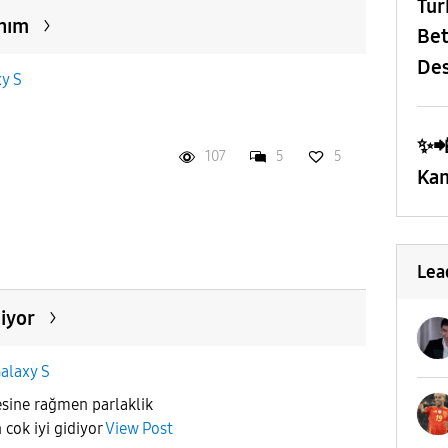
​Tü
nım
Bet
Des
y S
✨️
107
5
5
Kam
Lea
diyor
alaxy S
sine rağmen parlaklik
cok iyi gidiyor
View Post