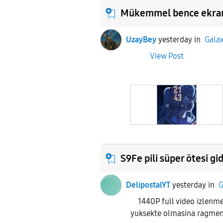
Mükemmel bence ekra
UzayBey
yesterday
in
Galax
View Post
S9Fe pili süper ötesi gi
DelipostalYT
yesterday
in
G
1440P full video izlenme
yuksekte olmasina ragmen 