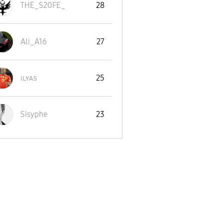
THE_S20FE_
28
Ali_A16
27
ɪʟʏᴀs
25
Sisyphe
23