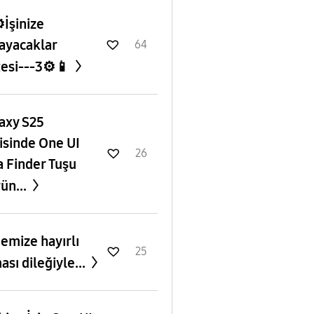
️İşinize
ayacaklar
64
tesi---3⚙️📱
axy S25
isinde One UI
26
a Finder Tuşu
ün...
emize hayırlı
25
ası dileğiyle...