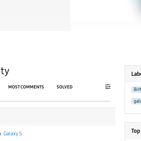
ty
Lab
MOST COMMENTS
SOLVED
Bir
gal
To
APPLY
Top
n
Galaxy S