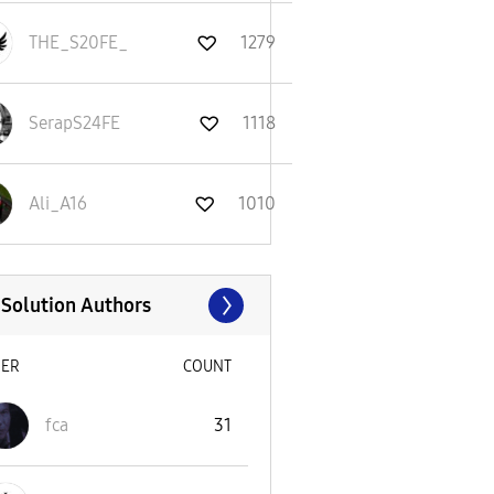
THE_S20FE_
1279
SerapS24FE
1118
Ali_A16
1010
 Solution Authors
SER
COUNT
fca
31