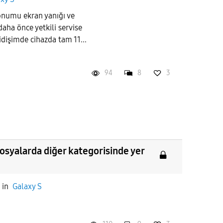
numu ekran yanığı ve
aha önce yetkili servise
idişimde cihazda tam 11...
94
8
3
dosyalarda diğer kategorisinde yer
in
Galaxy S