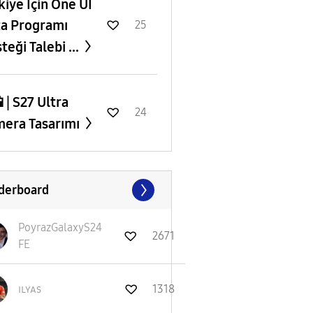
rkiye İçin One UI
a Programı
25
teği Talebi ...
 | S27 Ultra
24
era Tasarımı
derboard
PoyrazGalaxyS24
2671
FE
ɪʟʏᴀs
1318