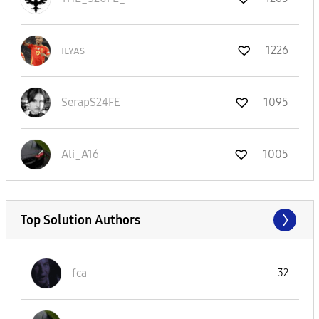
ɪʟʏᴀs
1226
SerapS24FE
1095
Ali_A16
1005
Top Solution Authors
fca
32