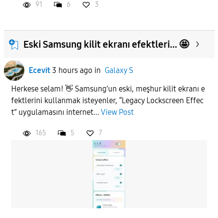
91
6
3
Eski Samsung kilit ekranı efektleri... 🤩
Ecevit
3 hours ago
in
Galaxy S
Herkese selam! 👋 Samsung’un eski, meşhur kilit ekranı e
fektlerini kullanmak isteyenler, “Legacy Lockscreen Effec
t” uygulamasını internet...
View Post
165
5
7