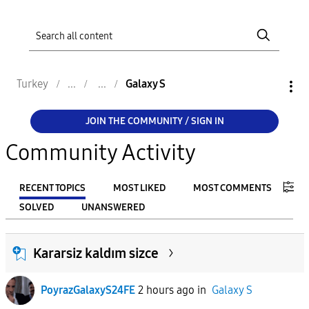
Turkey
Galaxy S
JOIN THE COMMUNITY / SIGN IN
Community Activity
RECENT TOPICS
MOST LIKED
MOST COMMENTS
SOLVED
UNANSWERED
FILTER:
Kararsiz kaldım sizce
From
PoyrazGalaxyS24FE
2 hours ago
in
Galaxy S
To