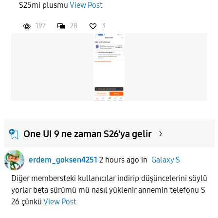
S25mi plusmu
View Post
197
28
3
APPLY
One UI 9 ne zaman S26'ya gelir
erdem_goksen4251
2 hours ago
in
Galaxy S
Diğer membersteki kullanıcılar indirip düşüncelerini söylü
yorlar beta sürümü mü nasıl yüklenir annemin telefonu S
26 çünkü
View Post