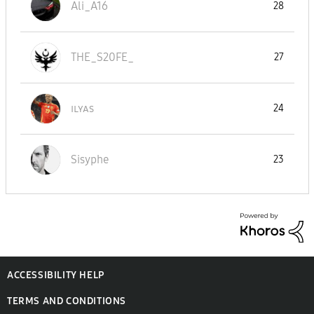
Ali_A16
28
THE_S20FE_
27
ɪʟʏᴀs
24
Sisyphe
23
ACCESSIBILITY HELP
TERMS AND CONDITIONS