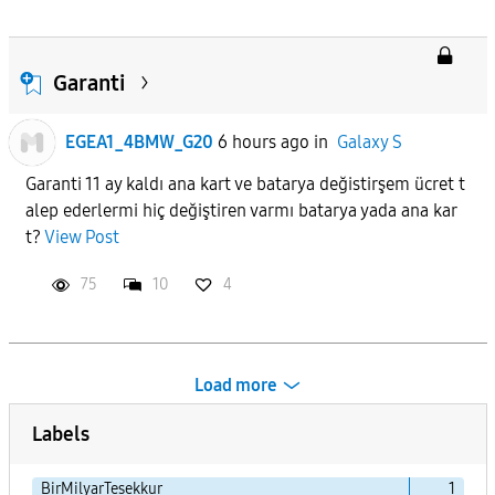
Garanti
EGEA1_4BMW_G20
6 hours ago
in
Galaxy S
Garanti 11 ay kaldı ana kart ve batarya değistirşem ücret t
alep ederlermi hiç değiştiren varmı batarya yada ana kar
t?
View Post
75
10
4
Load more
Labels
BirMilyarTesekkur
1