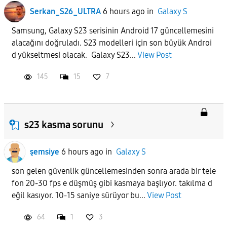
Serkan_S26_ULTRA
6 hours ago
in
Galaxy S
Samsung, Galaxy S23 serisinin Android 17 güncellemesini
alacağını doğruladı. S23 modelleri için son büyük Androi
d yükseltmesi olacak. Galaxy S23...
View Post
145
15
7
s23 kasma sorunu
şemsiye
6 hours ago
in
Galaxy S
son gelen güvenlik güncellemesinden sonra arada bir tele
fon 20-30 fps e düşmüş gibi kasmaya başlıyor. takılma d
eğil kasıyor. 10-15 saniye sürüyor bu...
View Post
64
1
3