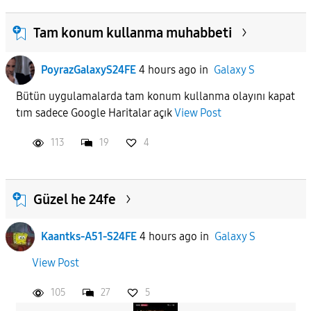
Tam konum kullanma muhabbeti
PoyrazGalaxyS24FE
4 hours ago
in
Galaxy S
Bütün uygulamalarda tam konum kullanma olayını kapat
tım sadece Google Haritalar açık
View Post
113
19
4
Güzel he 24fe
Kaantks-A51-S24FE
4 hours ago
in
Galaxy S
View Post
105
27
5