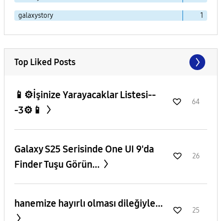
galaxystory
1
Top Liked Posts
📱⚙️İşinize Yarayacaklar Listesi--
64
-3⚙️📱
Galaxy S25 Serisinde One UI 9'da
26
Finder Tuşu Görün...
hanemize hayırlı olması dileğiyle...
25