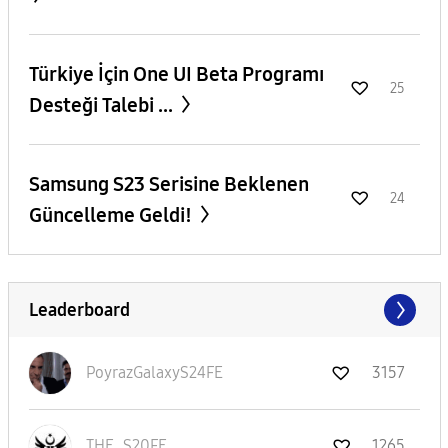
​Türkiye İçin One UI Beta Programı
25
Desteği Talebi ...
Samsung S23 Serisine Beklenen
24
Güncelleme Geldi!
Leaderboard
PoyrazGalaxyS24
FE
3157
THE_S20FE_
1265