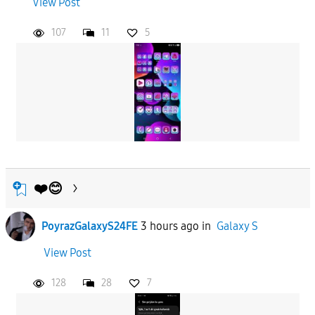
View Post
APPLY
107
11
5
❤️😊
PoyrazGalaxyS24FE
3 hours ago
in
Galaxy S
View Post
128
28
7