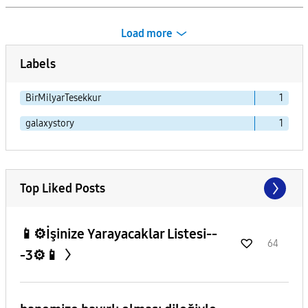
Load more
Labels
BirMilyarTesekkur
1
galaxystory
1
Top Liked Posts
📱⚙️İşinize Yarayacaklar Listesi--
64
-3⚙️📱