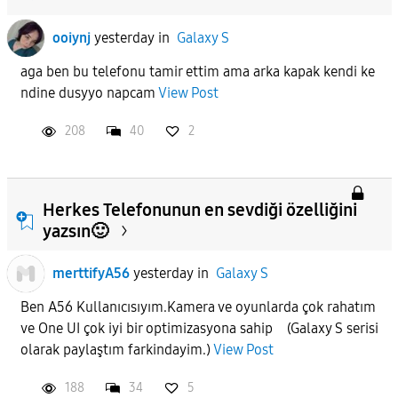
ooiynj
yesterday
in
Galaxy S
aga ben bu telefonu tamir ettim ama arka kapak kendi ke
ndine dusyyo napcam
View Post
208
40
2
Herkes Telefonunun en sevdiği özelliğini
yazsın🙂
merttifyA56
yesterday
in
Galaxy S
Ben A56 Kullanıcısıyım.Kamera ve oyunlarda çok rahatım
ve One UI çok iyi bir optimizasyona sahip (Galaxy S serisi
olarak paylaştım farkindayim.)
View Post
188
34
5