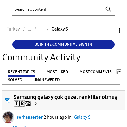
Turkey
Galaxy S
JOIN THE COMMUNITY / SIGN IN
Community Activity
RECENT TOPICS
MOST LIKED
MOST COMMENTS
SOLVED
UNANSWERED
FILTER:
Samsung galaxy çok güzel renkliler olmuş
From
🇹🇷🥰
serhanserter
2 hours ago
in
Galaxy S
To