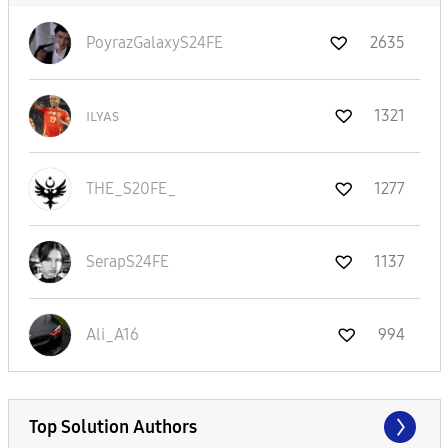
PoyrazGalaxyS24
FE
2635
ɪʟʏᴀs
1321
THE_S20FE_
1277
SerapS24FE
1137
Ali_A16
994
Top Solution Authors