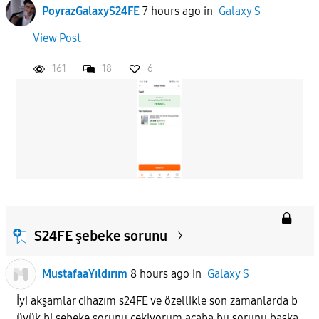
PoyrazGalaxyS24FE
7 hours ago
in
Galaxy S
View Post
161
18
6
S24FE şebeke sorunu
MustafaaYıldırım
8 hours ago
in
Galaxy S
İyi akşamlar cihazım s24FE ve özellikle son zamanlarda b
üyük bi şebeke sorunu çekiyorum acaba bu sorunu başka