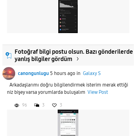
Fotoğraf bilgi postu olsun. Bazı gönderilerde
yanlış bilgiler gördüm
canongunlugu
5 hours ago
in
Galaxy S
Arkadaşlarımı doğru bilgilendirmek isterim merak ettiği
niz bişey varsa yorumlarda buluşalım
View Post
96
3
3