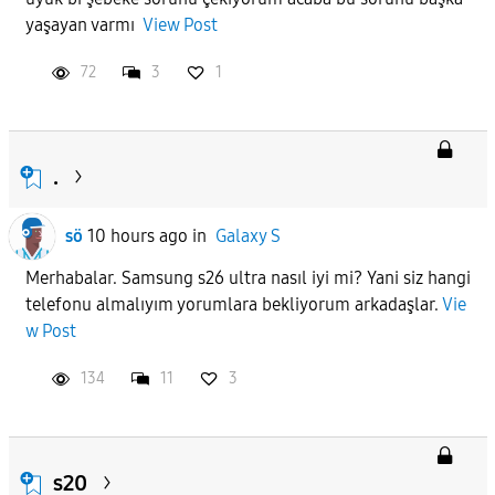
yaşayan varmı
View Post
72
3
1
.
sö
10 hours ago
in
Galaxy S
Merhabalar. Samsung s26 ultra nasıl iyi mi? Yani siz hangi
telefonu almalıyım yorumlara bekliyorum arkadaşlar.
Vie
w Post
134
11
3
s20