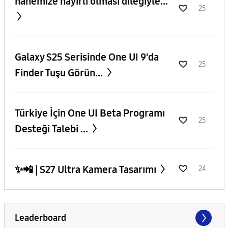
hanemize hayırlı olması dileğiyle...
25
Galaxy S25 Serisinde One UI 9'da
25
Finder Tuşu Görün...
​Türkiye İçin One UI Beta Programı
25
Desteği Talebi ...
✨️📲 | S27 Ultra Kamera Tasarımı
24
Leaderboard