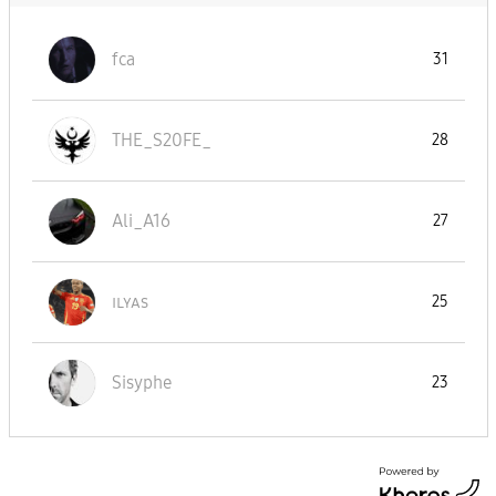
fca
31
THE_S20FE_
28
Ali_A16
27
ɪʟʏᴀs
25
Sisyphe
23