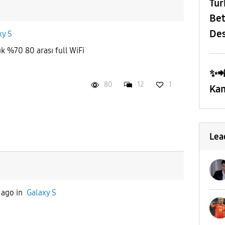
​Tü
Bet
Des
xy S
70 80 arası full WiFi
✨️
80
12
1
Kam
Lea
 ago
in
Galaxy S