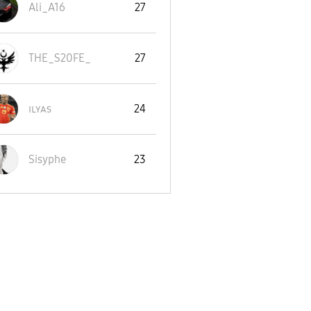
Ali_A16
27
THE_S20FE_
27
ɪʟʏᴀs
24
Sisyphe
23