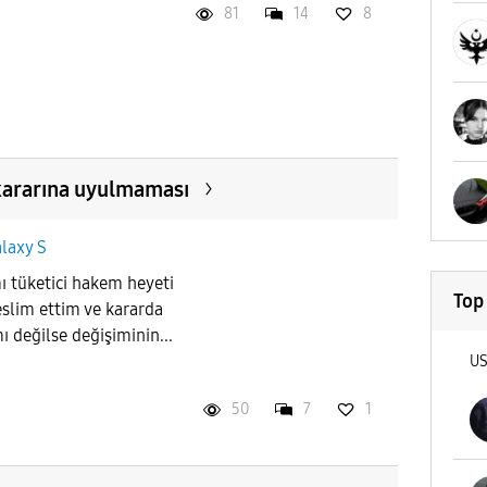
81
14
8
kararına uyulmaması
laxy S
ı tüketici hakem heyeti
Top
teslim ettim ve kararda
değilse değişiminin...
U
50
7
1