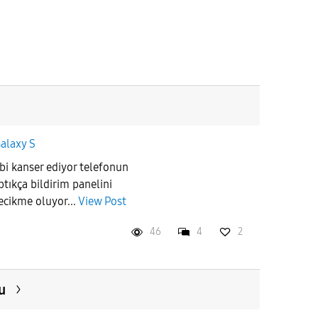
alaxy S
rbi kanser ediyor telefonun
tıkça bildirim panelini
ecikme oluyor...
View Post
46
4
2
u