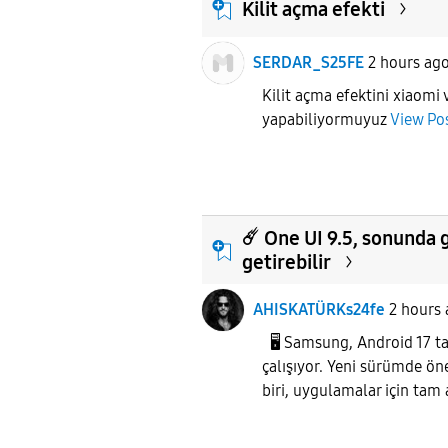
Kilit açma efekti
SERDAR_S25FE
2 hours ag
Kilit açma efektini xiaomi
yapabiliyormuyuz
View Po
☄️ One UI 9.5, sonunda
getirebilir
AHISKATÜRKs24fe
2 hours
🖥 Samsung, Android 17 ta
çalışıyor. Yeni sürümde öne
biri, uygulamalar için tam 