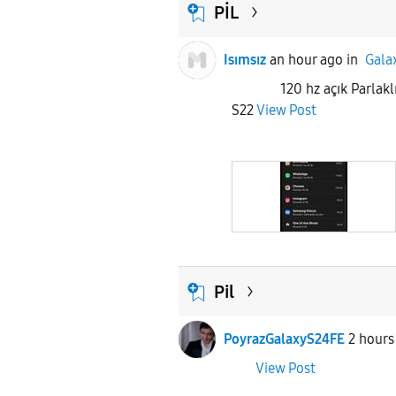
PİL
Isımsız
an hour ago
in
Gala
120 hz açık Parlaklık %
S22
View Post
Pil
PoyrazGalaxyS24FE
2 hours
View Post