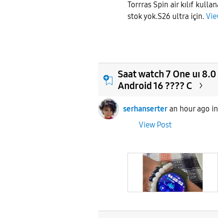
Torrras Spin air kılıf kulla
stok yok.S26 ultra için.
Vie
Saat watch 7 One uı 8.
Android 16 ???? C
serhanserter
an hour ago
i
View Post