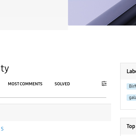
ty
Lab
MOST COMMENTS
SOLVED
Bir
gal
To
APPLY
Top
 S