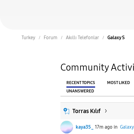
Turkey
Forum
Akıllı Telefonlar
Galaxy S
Community Activi
RECENT TOPICS
MOST LIKED
UNANSWERED
From
FILTER:
Torras Kılıf
kaya35_
17m ago
in
Galaxy