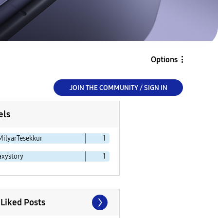
Options
JOIN THE COMMUNITY / SIGN IN
els
MilyarTesekkur
1
axystory
1
 Liked Posts