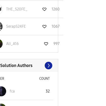
THE_S20FE_
1260
SerapS24FE
1067
Ali_A16
997
 Solution Authors
SER
COUNT
fca
32