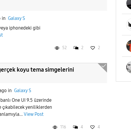
o
in
Galaxy S
 veya iphonedeki gibi
st
52
2
2
 gerçek koyu tema simgelerini
 ago
in
Galaxy S
banlı One UI 9.5 üzerinde
 çıkabilecek yeniliklerden
anlamıyla...
View Post
116
4
4