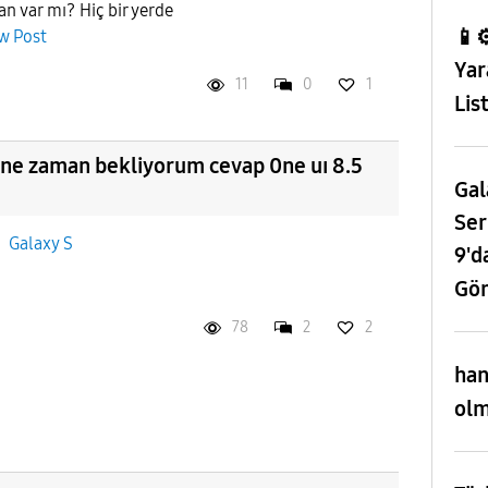
nan var mı? Hiç bir yerde
📱⚙
w Post
Yar
11
0
1
Lis
0 ne zaman bekliyorum cevap 0ne uı 8.5
Gal
Ser
n
Galaxy S
9'd
Gör
78
2
2
han
olm