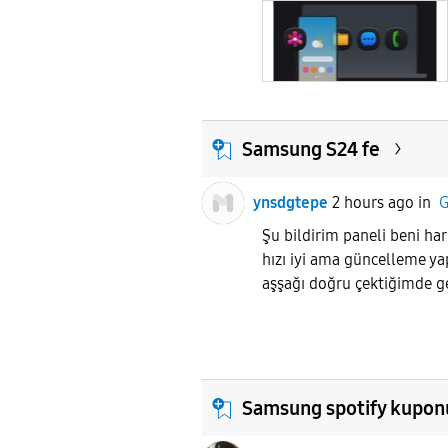
Samsung S24 fe
ynsdgtepe
2 hours ago
in
G
Şu bildirim paneli beni ha
hızı iyi ama güncelleme yap
aşşağı doğru çektiğimde g
Samsung spotify kupon