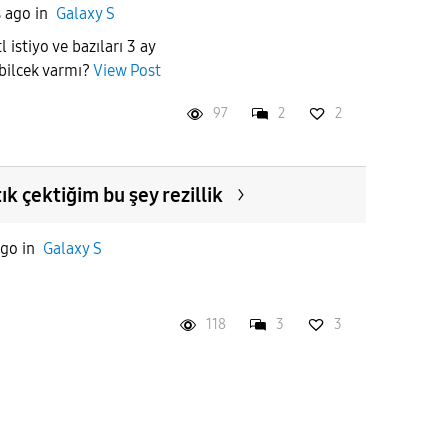
s ago
in
Galaxy S
 istiyo ve bazıları 3 ay
abilcek varmı?
View Post
97
2
2
k çektiğim bu şey rezillik
ago
in
Galaxy S
118
3
3