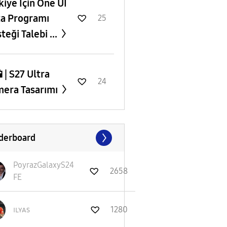
rkiye İçin One UI
a Programı
25
teği Talebi ...
 | S27 Ultra
24
era Tasarımı
derboard
PoyrazGalaxyS24
2658
FE
ɪʟʏᴀs
1280