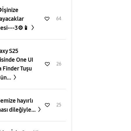
️İşinize
ayacaklar
64
tesi---3⚙️📱
axy S25
isinde One UI
26
a Finder Tuşu
ün...
emize hayırlı
25
ası dileğiyle...