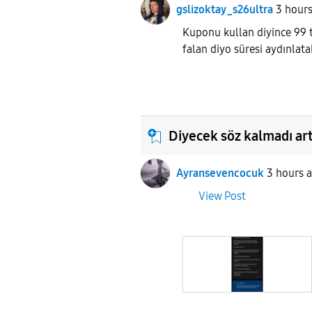
gslizoktay_s26ultra
3 hour
Kuponu kullan diyince 99 tl
falan diyo süresi aydınlat
Diyecek söz kalmadı artı
Ayransevencocuk
3 hours 
View Post