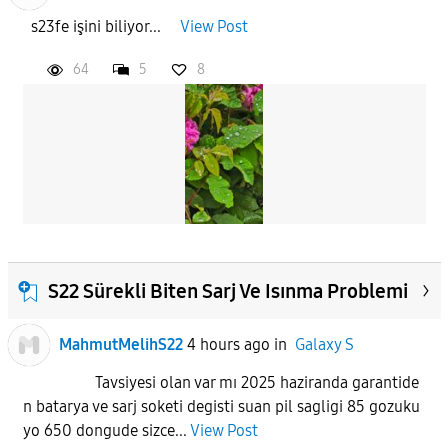
s23fe işini biliyor...
View Post
64
5
8
S22 Sürekli Biten Sarj Ve Isınma Problemi
MahmutMelihS22
4 hours ago
in
Galaxy S
Tavsiyesi olan var mı 2025 haziranda garantide
n batarya ve sarj soketi degisti suan pil sagligi 85 gozuku
yo 650 dongude sizce...
View Post