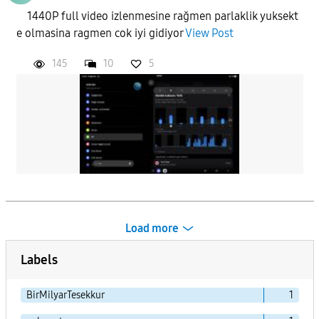
1440P full video izlenmesine rağmen parlaklik yuksekt
e olmasina ragmen cok iyi gidiyor
View Post
145
10
5
Load more
Labels
BirMilyarTesekkur
1