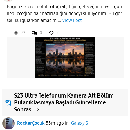
Bugün sizlere mobil fotoğrafçılığın geleceğinin nasıl görü
nebileceğine dair hazırladığım deneyi sunuyorum. Bu gör
APPLY
seli kurgularken amacım,...
View Post
72
0
2
S23 Ultra Telefonum Kamera Alt Bölüm
Bulanıklasmaya Başladı Güncelleme
Sonrası
RockerÇocuk
55m ago
in
Galaxy S