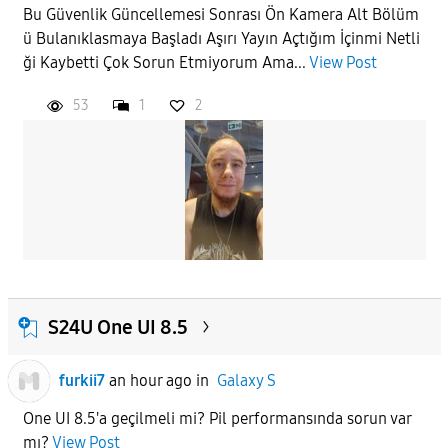
Bu Güvenlik Güncellemesi Sonrası Ön Kamera Alt Bölüm
ü Bulanıklasmaya Başladı Aşırı Yayın Açtığım İçinmi Netli
ği Kaybetti Çok Sorun Etmiyorum Ama...
View Post
53
1
2
S24U One UI 8.5
furkii7
an hour ago
in
Galaxy S
One UI 8.5'a geçilmeli mi? Pil performansında sorun var
mı?
View Post