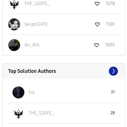
THE_S20FE_
1278
SerapS24FE
1101
Ali_A16
1001
Top Solution Authors
fca
31
THE_S20FE_
28