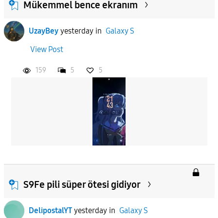
Mükemmel bence ekranım
UzayBey
yesterday
in
Galaxy S
View Post
159
5
5
S9Fe pili süper ötesi gidiyor
DelipostalYT
yesterday
in
Galaxy S