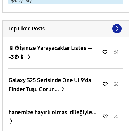
galaxystory
1
Top Liked Posts
📱⚙️İşinize Yarayacaklar Listesi--
64
-3⚙️📱
Galaxy S25 Serisinde One UI 9'da
26
Finder Tuşu Görün...
hanemize hayırlı olması dileğiyle...
25