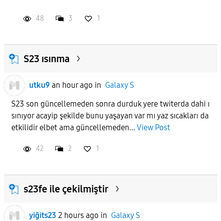
48
3
1
S23 ısınma
utku9
an hour ago
in
Galaxy S
S23 son güncellemeden sonra durduk yere twiterda dahi ı
sınıyor acayip şekilde bunu yaşayan var mı yaz sıcakları da
etkilidir elbet ama güncellemeden...
View Post
42
2
1
s23fe ile çekilmiştir
yiğits23
2 hours ago
in
Galaxy S