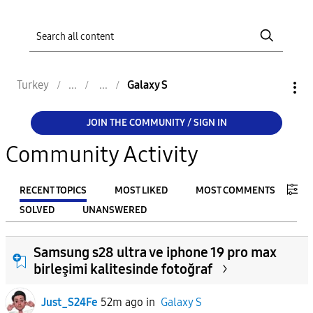
Turkey
Galaxy S
JOIN THE COMMUNITY / SIGN IN
Community Activity
RECENT TOPICS
MOST LIKED
MOST COMMENTS
SOLVED
UNANSWERED
FILTER:
Samsung s28 ultra ve iphone 19 pro max
From
birleşimi kalitesinde fotoğraf
Just_S24Fe
52m ago
in
Galaxy S
To