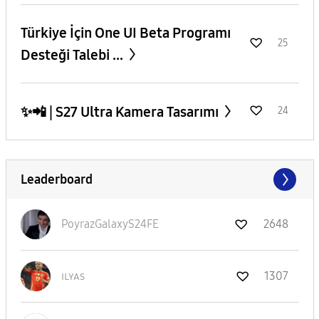
​Türkiye İçin One UI Beta Programı
25
Desteği Talebi ...
✨️📲 | S27 Ultra Kamera Tasarımı
24
Leaderboard
PoyrazGalaxyS24
FE
2648
ɪʟʏᴀs
1307