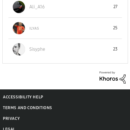
Ali_A16
27
ɪʟʏᴀs
25
Sisyphe
23
ACCESSIBILITY HELP
TERMS AND CONDITIONS
PRIVACY
LEGAL