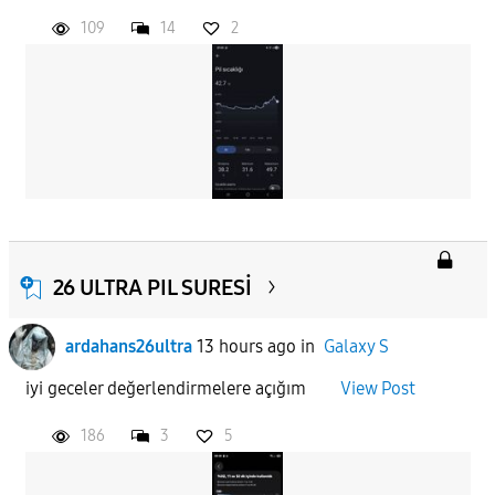
109
14
2
26 ULTRA PIL SURESİ
ardahans26ultra
13 hours ago
in
Galaxy S
iyi geceler değerlendirmelere açığım
View Post
186
3
5