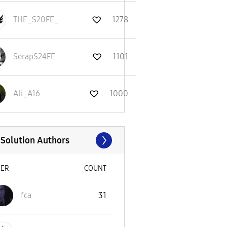
THE_S20FE_
1278
SerapS24FE
1101
Ali_A16
1000
 Solution Authors
SER
COUNT
fca
31