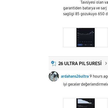
Tavsiyesi olan var m
garantiden batarya ve sarj 
sagligi 85 gozukuyo 650 d
26 ULTRA PIL SURESİ
ardahans26ultra
9 hours ag
iyi geceler değerlendir