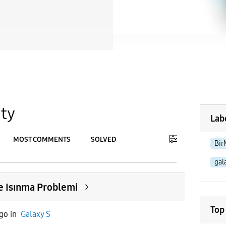
ty
Lab
MOST COMMENTS
SOLVED
Bir
gal
To
APPLY
Ve Isınma Problemi
Top
ago
in
Galaxy S