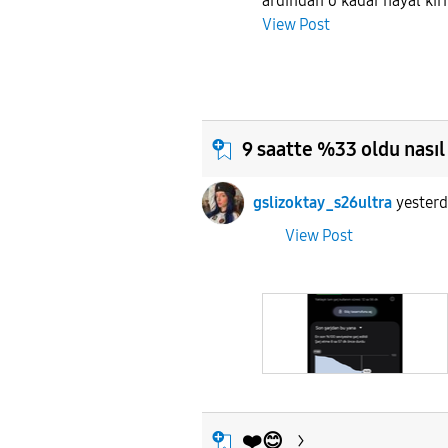
ardından o kadar hayal kırık
View Post
9 saatte %33 oldu nasıl
gslizoktay_s26ultra
yester
View Post
❤️😊