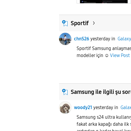
Sportif
chnS26
yesterday
in
Galaxy
Sportif Samsung anlaşması 
modeller için ☺️
View Post
Samsung ile ilgili şu 
woody21
yesterday
in
Gala
Samsung s24 ultra kulla
fakat arka kapağı daha ilk s