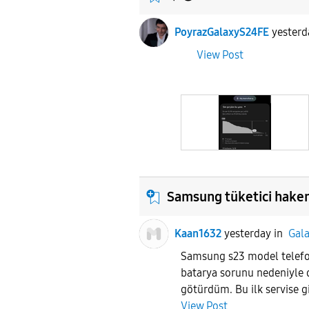
PoyrazGalaxyS24FE
yesterd
View Post
Samsung tüketici hake
Kaan1632
yesterday
in
Gala
Samsung s23 model telefo
batarya sorunu nedeniyle d
götürdüm. Bu ilk servise g
View Post