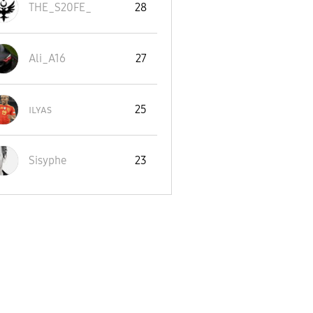
THE_S20FE_
28
Ali_A16
27
ɪʟʏᴀs
25
Sisyphe
23