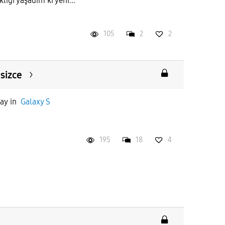
lığı yaşadım ki yeni...
105
2
2
 sizce
day
in
Galaxy S
195
18
4