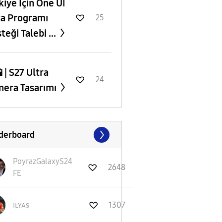
rkiye İçin One UI
a Programı
25
teği Talebi ...
 | S27 Ultra
24
era Tasarımı
derboard
PoyrazGalaxyS24
2648
FE
ɪʟʏᴀs
1307