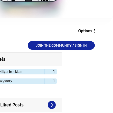
Options
JOIN THE COMMUNITY / SIGN IN
els
MilyarTesekkur
1
axystory
1
 Liked Posts