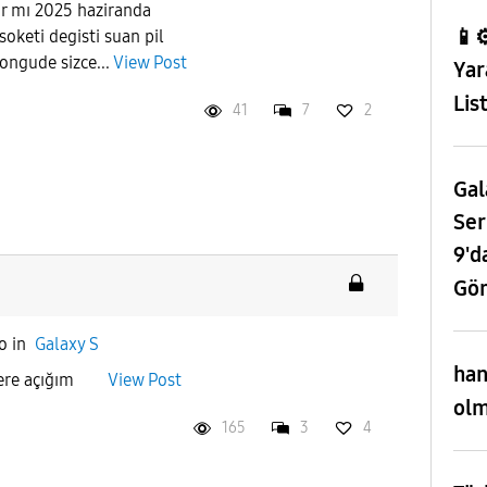
ı 2025 haziranda
📱⚙
soketi degisti suan pil
ongude sizce...
View Post
Yar
Lis
41
7
2
Gal
Ser
9'd
Gör
o
in
Galaxy S
han
melere açığım
View Post
olm
165
3
4