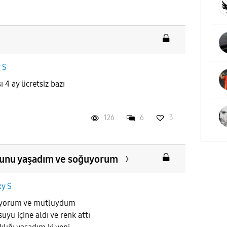
 S
4 ay ücretsiz bazı
126
6
3
sorunu yaşadım ve soğuyorum
xy S
nıyorum ve mutluydum
uyu içine aldı ve renk attı