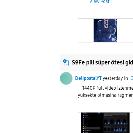
View Post
S9Fe pili süper ötesi gi
DelipostalYT
yesterday
in
G
1440P full video izlenme
yuksekte olmasina ragmen 