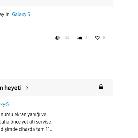
ay
in
Galaxy S
104
3
8
m heyeti
xy S
numu ekran yanığı ve
aha önce yetkili servise
idişimde cihazda tam 11...