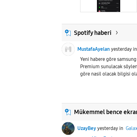
Spotify haberi
MustafaAyelan
yesterday
i
Yeni habere göre samsung 
Premium sunulacak söylen
göre nasil olacak bilgisi o
Mükemmel bence ekra
UzayBey
yesterday
in
Galax