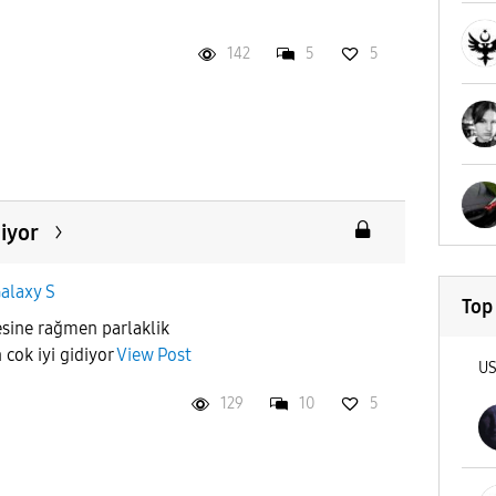
142
5
5
diyor
alaxy S
Top
sine rağmen parlaklik
cok iyi gidiyor
View Post
U
129
10
5