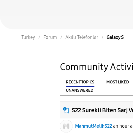
Turkey
Forum
Akıllı Telefonlar
Galaxy S
Community Activi
RECENT TOPICS
MOST LIKED
UNANSWERED
From
FILTER:
S22 Sürekli Biten Sarj 
MahmutMelihS22
an hour 