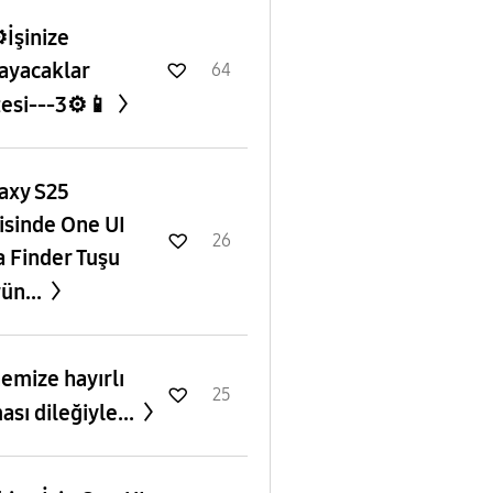
️İşinize
ayacaklar
64
tesi---3⚙️📱
axy S25
isinde One UI
26
a Finder Tuşu
ün...
emize hayırlı
25
ası dileğiyle...