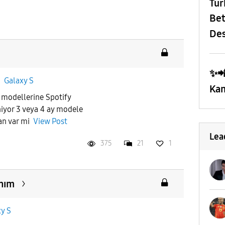
​Tü
Bet
Des
✨️
n
Galaxy S
Kam
modellerine Spotify
iyor 3 veya 4 ay modele
lan var mi
View Post
Lea
375
21
1
nım
y S