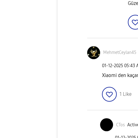
Güze
MehmetCeylan45
‎01-12-2025
05:43 
Xiaomi den kaça
1
Like
CTos
Activ
‎01-12-2025