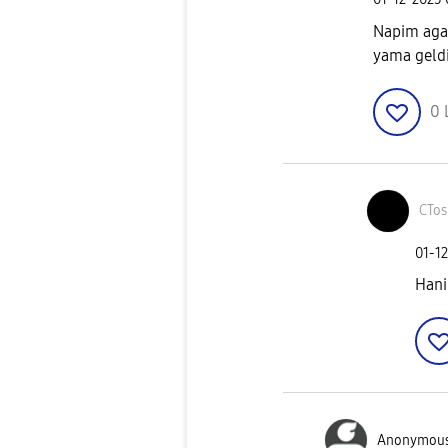
Napim agam
yama geldi
0
CTos
‎01-1
Hani
Anonymou