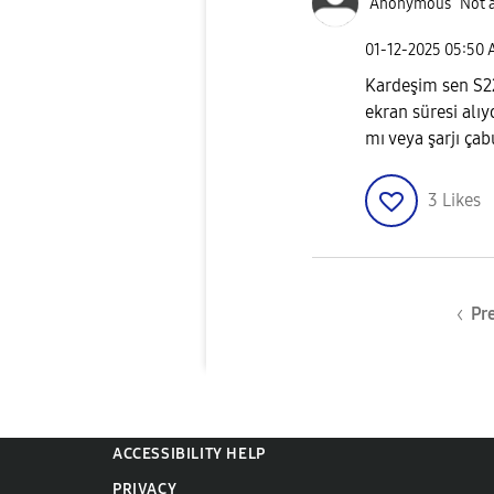
Anonymous
Not 
‎01-12-2025
05:50 
Kardeşim sen S22
ekran süresi alıy
mı veya şarjı ça
3
Likes
Pr
ACCESSIBILITY HELP
PRIVACY