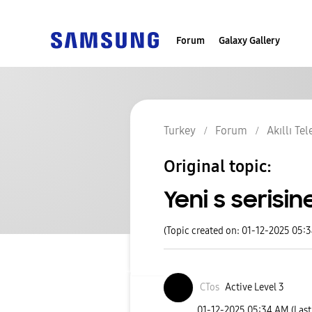
Forum
Galaxy Gallery
Turkey
Forum
Akıllı Te
Original topic:
Yeni s serisin
(Topic created on: 01-12-2025 05:
CTos
Active Level 3
‎01-12-2025
05:34 AM
(Las