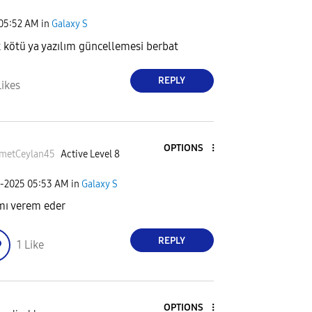
05:52 AM
in
Galaxy S
 kötü ya yazılım güncellemesi berbat
REPLY
Likes
OPTIONS
metCeylan45
Active Level 8
2-2025
05:53 AM
in
Galaxy S
ı verem eder
REPLY
1
Like
OPTIONS