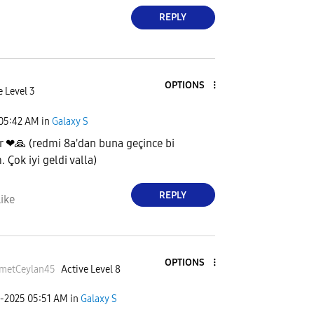
REPLY
OPTIONS
e Level 3
05:42 AM
in
Galaxy S
r ❤
🙏
(redmi 8a'dan buna geçince bi
 Çok iyi geldi valla)
REPLY
ike
OPTIONS
metCeylan45
Active Level 8
2-2025
05:51 AM
in
Galaxy S