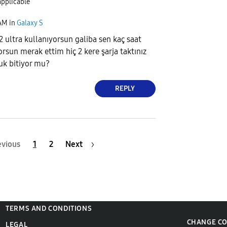
applicable
AM
in
Galaxy S
 ultra kullanıyorsun galiba sen kaç saat
orsun merak ettim hiç 2 kere şarja taktınız
buk bitiyor mu?
REPLY
evious
1
2
Next
TERMS AND CONDITIONS
CHANGE C
LEGAL