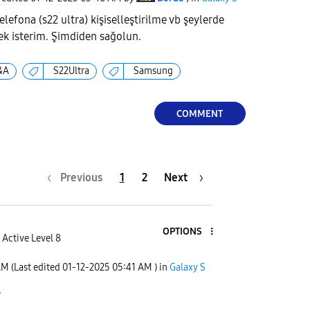
telefona (s22 ultra) kişiselleştirilme vb şeylerde
ek isterim. Şimdiden sağolun.
&A
S22Ultra
Samsung
COMMENT
Previous
1
2
Next
OPTIONS
Active Level 8
AM
(Last edited
‎01-12-2025
05:41 AM
) in
Galaxy S
.