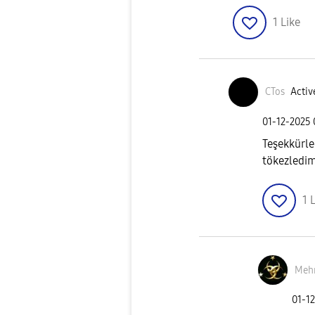
1
Like
CTos
Activ
‎01-12-2025
Teşekkürle
tökezledim.
1
L
Meh
‎01-1