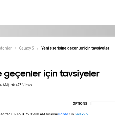
lefonlar
Galaxy S
Yeni s serisine geçenler için tavsiyeler
e geçenler için tavsiyeler
34 AM)
473
Views
OPTIONS
t edited
‎01-12-2025
05:40 AM
by
Bordo
) in
Galaxy S