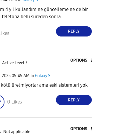
 4 yıl kullandım ne güncelleme ne de bir
 telefona belli süreden sonra.
REPLY
Likes
OPTIONS
Active Level 3
2-2025
05:45 AM
in
Galaxy S
 kötü üretmiyorlar ama eski sistemleri yok
REPLY
0
Likes
OPTIONS
s
Not applicable