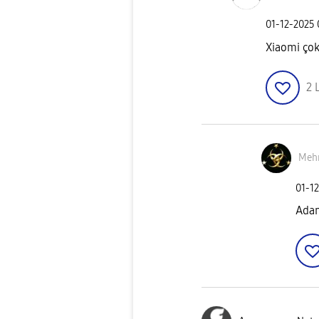
‎01-12-2025
Xiaomi çok
2
Meh
‎01-1
Adam