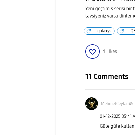
Yeni geçtim s serisi bir 
tavsiyeniz varsa dinlem
galaxys
Q
4
Likes
11 Comments
MehmetCeylan45
‎01-12-2025
05:41 
Güle güle kullan