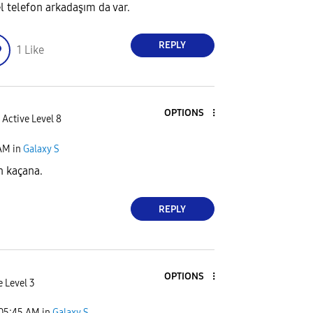
l telefon arkadaşım da var.
REPLY
1
Like
OPTIONS
Active Level 8
AM
in
Galaxy S
n kaçana.
REPLY
OPTIONS
e Level 3
05:45 AM
in
Galaxy S