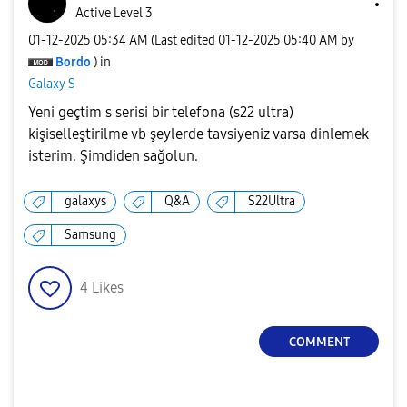
Active Level 3
‎01-12-2025
05:34 AM
(Last edited
‎01-12-2025
05:40 AM
by
Bordo
) in
Galaxy S
Yeni geçtim s serisi bir telefona (s22 ultra)
kişiselleştirilme vb şeylerde tavsiyeniz varsa dinlemek
isterim. Şimdiden sağolun.
galaxys
Q&A
S22Ultra
Samsung
4
Likes
COMMENT