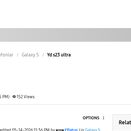
lefonlar
Galaxy S
Yd s23 ultra
35 PM)
152
Views
OPTIONS
Rela
 edited
‎05-14-2026
11:36 PM
by
Eflatun
) in
Galaxy S