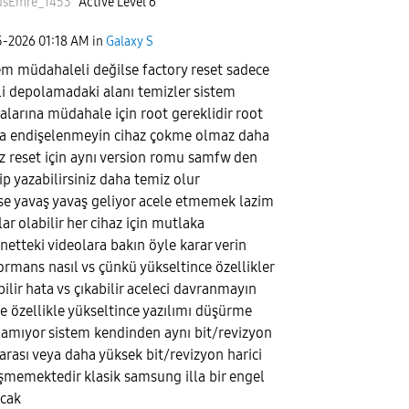
usEmre_1453
Active Level 6
5-2026
01:18 AM
in
Galaxy S
em müdahaleli değilse factory reset sadece
li depolamadaki alanı temizler sistem
alarına müdahale için root gereklidir root
a endişelenmeyin cihaz çokme olmaz daha
z reset için aynı version romu samfw den
rip yazabilirsiniz daha temiz olur
ise yavaş yavaş geliyor acele etmemek lazim
ar olabilir her cihaz için mutlaka
rnetteki videolara bakın öyle karar verin
ormans nasıl vs çünkü yükseltince özellikler
bilir hata vs çıkabilir aceleci davranmayın
e özellikle yükseltince yazılımı düşürme
lamıyor sistem kendinden aynı bit/revizyon
rası veya daha yüksek bit/revizyon harici
şmemektedir klasik samsung illa bir engel
cak