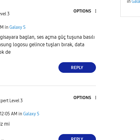
in
Gala
OPTIONS
vel 3
PM
in
Galaxy S
lgisayara baglan, ses açma güç tuşuna basılı
sung logosu gelince tuşları bırak, data
ok de
REPLY
OPTIONS
pert Level 3
12:05 AM
in
Galaxy S
iz mi
REPLY