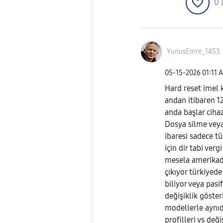
0
YunusEmre_1453
‎05-15-2026
01:11 
Hard reset imel k
andan itibaren 12
anda başlar ciha
Dosya silme veya 
ibaresi sadece t
için dir tabi verg
mesela amerikad
çıkıyor türkiyede
biliyor veya pasi
değişiklik göster
modellerle aynıd
profilleri vs deği