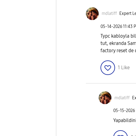
mdlatiff
Expert Le
‎05-14-2026
11:43 
Typc kabloyla bi
tut, ekranda Sam
factory reset de 
1
Like
mdlatiff
Ex
‎05-15-2026
Yapabildin