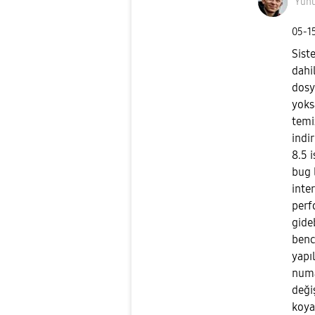
Yun
‎05-1
Sist
dahi
dosy
yoks
temi
indi
8.5 
bug l
inte
perf
gide
benc
yapı
numa
deği
koya