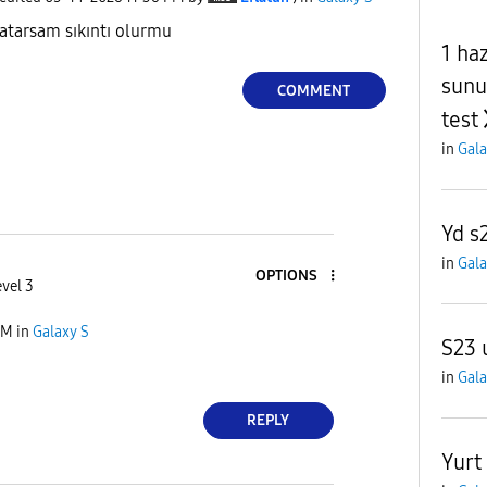
 atarsam sıkıntı olurmu
1 ha
sunu
COMMENT
test
in
Gala
Yd s
in
Gala
OPTIONS
vel 3
PM
in
Galaxy S
S23 
in
Gala
REPLY
Yurt 