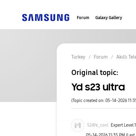
Forum
Galaxy Gallery
Turkey
Forum
Akıllı Te
Original topic:
Yd s23 ultra
(Topic created on: 05-14-2026 11:
S24fe_coni
Expert Level 1
‎05-14-2026
11:35 PM
(Last