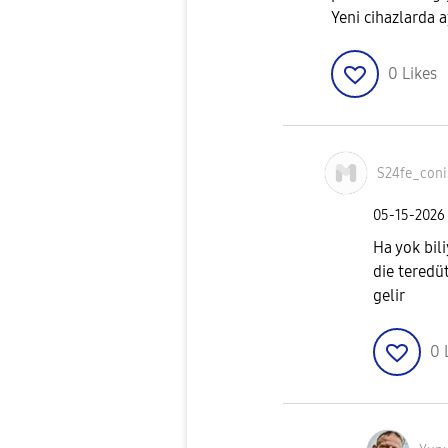
Yeni cihazlarda a
0
Likes
S24fe_coni
‎05-15-2026
Ha yok bil
die teredü
gelir
0