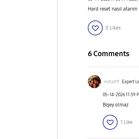
Hard reset nasıl atarım
0
Likes
6 Comments
mdlatiff
Expert Le
‎05-14-2026
11:39 
Bişey olmaz
1
Like