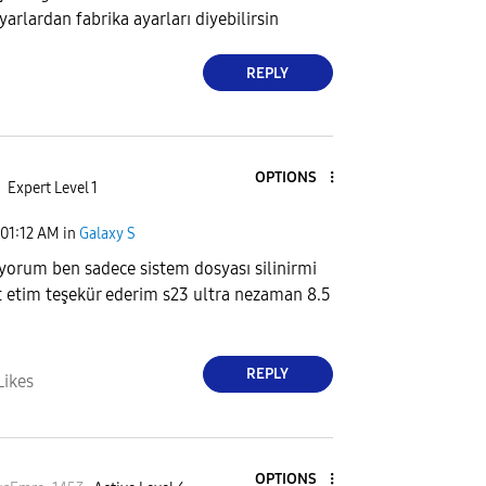
yarlardan fabrika ayarları diyebilirsin
REPLY
OPTIONS
Expert Level 1
01:12 AM
in
Galaxy S
iyorum ben sadece sistem dosyası silinirmi
t etim teşekür ederim s23 ultra nezaman 8.5
REPLY
Likes
OPTIONS