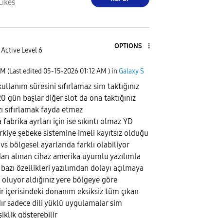
Likes
OPTIONS
Active Level 6
AM
(Last edited
‎05-15-2026
01:12 AM
) in
Galaxy S
ullanım süresini sıfırlamaz sim taktığınız
0 gün başlar diğer slot da ona taktığınız
zı sıfırlamak fayda etmez
fabrika ayrları için ise sıkıntı olmaz YD
ürkiye şebeke sistemine imeli kayıtsız olduğu
i vs bölgesel ayarlarıda farklı olabiliyor
an alınan cihaz amerika uyumlu yazılımla
 bazı özellikleri yazılımdan dolayı açılmaya
f oluyor aldığınız yere bölgeye göre
ir içerisindeki donanım eksiksiz tüm çıkan
ır sadece dili yüklü uygulamalar sim
şiklik gösterebilir