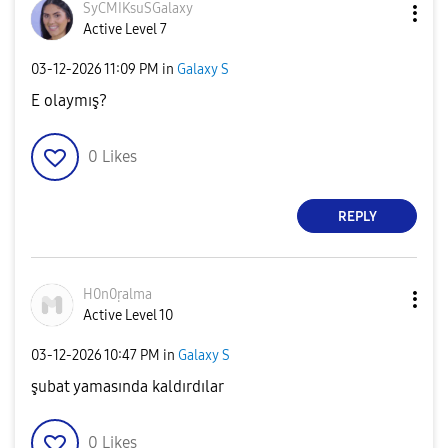
SyCMIKsuSGalaxy
Active Level 7
‎03-12-2026
11:09 PM
in
Galaxy S
E olaymış?
0
Likes
REPLY
H0n0ṛalma
Active Level 10
‎03-12-2026
10:47 PM
in
Galaxy S
şubat yamasında kaldırdılar
0
Likes