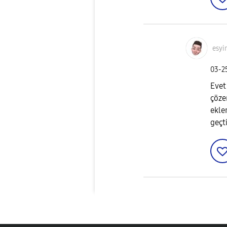
esyi
‎03-
Evet
çöze
ekle
geçt