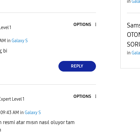
in
Gala
Sams
OPTIONS
evel 1
OTO
 AM
in
Galaxy S
SOR
ç bi
in
Gala
REPLY
OPTIONS
Expert Level 1
09:43 AM
in
Galaxy S
n resmi atar mısın nasıl oluyor tam
m