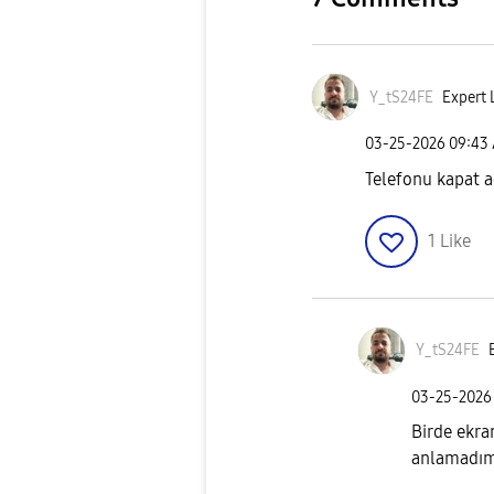
Y_tS24FE
Expert L
‎03-25-2026
09:43
Telefonu kapat a
1
Like
Y_tS24FE
‎03-25-2026
Birde ekra
anlamadı