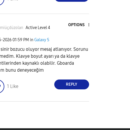
OPTIONS
rmiüçdüzola
n
Active Level 4
25-2026
01:59 PM
in
Galaxy S
 sinir bozucu oluyor mesaj atlanıyor. Sorunu
medim. Klavye boyut ayarı ya da klavye
ntilerinden kaynaklı olabilir. Gboarda
im bunu deneyeceğim
REPLY
1
Like