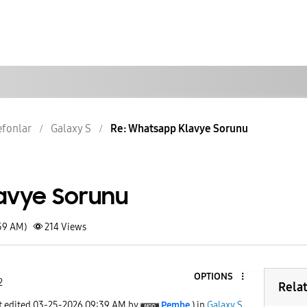
lefonlar
Galaxy S
Re: Whatsapp Klavye Sorunu
avye Sorunu
:59 AM)
214
Views
OPTIONS
2
Rela
t edited
‎03-25-2026
09:39 AM
by
Pembe
) in
Galaxy S