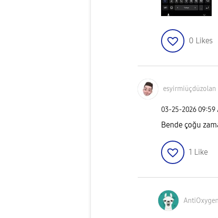
0
Likes
esyirmiüçdüzola
n
‎03-25-2026
09:59
Bende çoğu zaman
1
Like
AntiOxyge