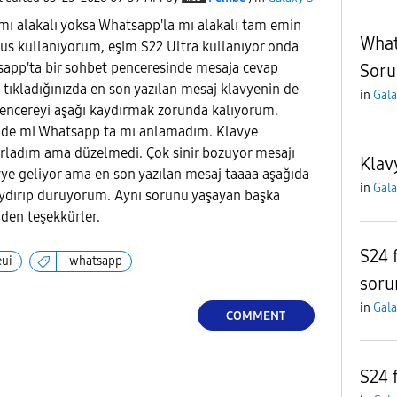
mı alakalı yoksa Whatsapp'la mı alakalı tam emin
What
us kullanıyorum, eşim S22 Ultra kullanıyor onda
sapp'ta bir sohbet penceresinde mesaja cevap
Soru
a tıkladığınızda en son yazılan mesaj klavyenin de
in
Gala
 pencereyi aşağı kaydırmak zorunda kalıyorum.
de mi Whatsapp ta mı anlamadım. Klavye
ırladım ama düzelmedi. Çok sinir bozuyor mesajı
Klav
ye geliyor ama en son yazılan mesaj taaaa aşağıda
in
Gala
kaydırıp duruyorum. Aynı sorunu yaşayan başka
diden teşekkürler.
S24 
ui
whatsapp
soru
in
Gala
COMMENT
S24 