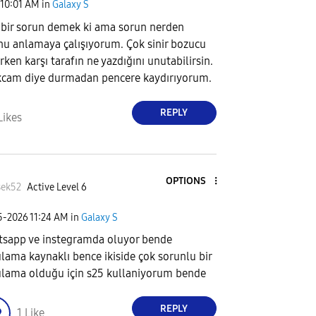
10:01 AM
in
Galaxy S
 bir sorun demek ki ama sorun nerden
nu anlamaya çalışıyorum. Çok sinir bozucu
ken karşı tarafın ne yazdığını unutabilirsin.
kcam diye durmadan pencere kaydırıyorum.
REPLY
Likes
OPTIONS
şek52
Active Level 6
25-2026
11:24 AM
in
Galaxy S
sapp ve instegramda oluyor bende
lama kaynaklı bence ikiside çok sorunlu bir
lama olduğu için s25 kullaniyorum bende
REPLY
1
Like