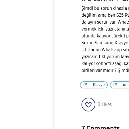
Şimdi bu sorun cihazla 
değilim ama ben S25 Pl
da aynı sorun var. What
vermek için yazı alanın
altında kalıyor sürekli
Sorun Samsung Klavye 
sıfırladım Whatsapp sıf
yazıcam tıklıyorum klav
kalıyor sohbeti aşağı 
birileri var mıdır ? Şim
Klavye
one
3
Likes
7 Comments