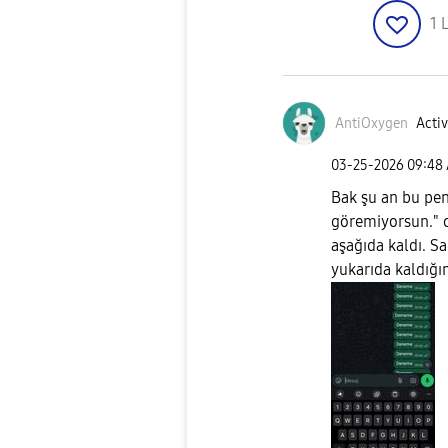
1
L
AntiOxygen
Activ
‎03-25-2026
09:48
Bak şu an bu pen
göremiyorsun." 
aşağıda kaldı. S
yukarıda kaldığın