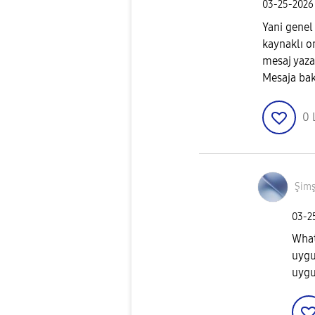
‎03-25-2026
Yani genel
kaynaklı o
mesaj yazar
Mesaja ba
0
Şim
‎03-
What
uygu
uygu