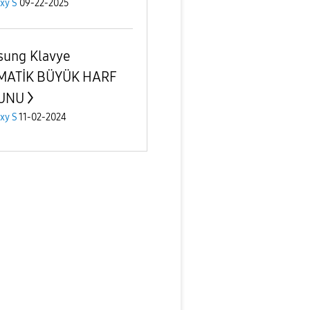
xy S
09-22-2025
ung Klavye
MATİK BÜYÜK HARF
UNU
xy S
11-02-2024