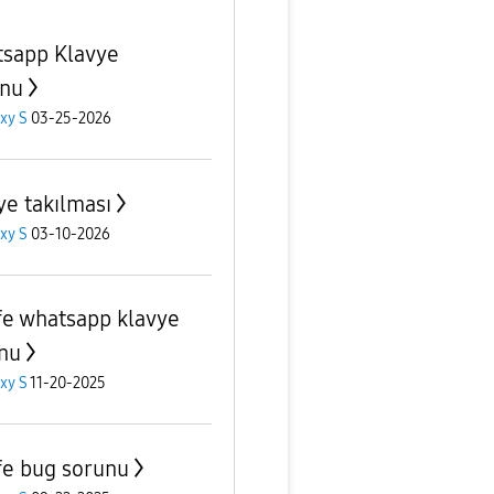
sapp Klavye
nu
xy S
03-25-2026
ye takılması
xy S
03-10-2026
fe whatsapp klavye
nu
xy S
11-20-2025
fe bug sorunu