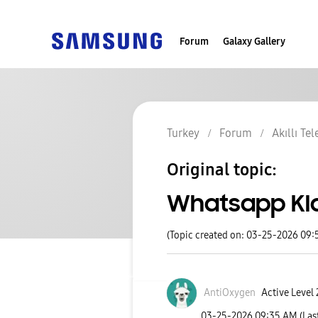
Forum
Galaxy Gallery
Turkey
Forum
Akıllı Te
Original topic:
Whatsapp Kl
(Topic created on: 03-25-2026 09
AntiOxygen
Active Level 
‎03-25-2026
09:35 AM
(Las