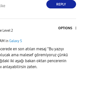
REPLY
ike
OPTIONS
e Level 2
 AM
in
Galaxy S
cerede en son atılan mesaj "Bu yazıyı
olucak ama malesef göremiyoruz çünkü
ağdaki iki aşağı bakan oktan pencerenin
ı anlayabilirsin zaten.