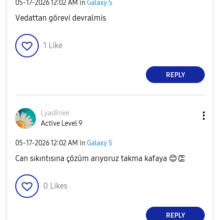
‎05-17-2026
12:02 AM
in
Galaxy S
Vedattan görevi devralmis
1
Like
REPLY
LyasRnee
Active Level 9
‎05-17-2026
12:02 AM
in
Galaxy S
Can sıkıntısına çözüm arıyoruz takma kafaya
😊
👏
0
Likes
REPLY