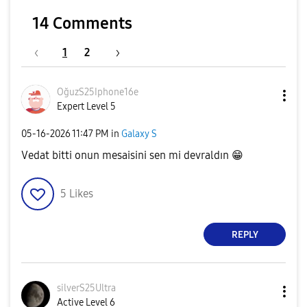
14 Comments
1
2
OğuzS25Iphone16
e
Expert Level 5
‎05-16-2026
11:47 PM
in
Galaxy S
Vedat bitti onun mesaisini sen mi devraldın
😁
5
Likes
REPLY
silverS25Ultra
Active Level 6