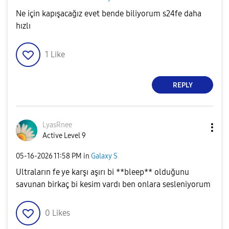
Ne için kapışacağız evet bende biliyorum s24fe daha
hızlı
1
Like
REPLY
LyasRnee
Active Level 9
‎05-16-2026
11:58 PM
in
Galaxy S
Ultraların fe ye karşı aşırı bi **bleep** olduğunu
savunan birkaç bi kesim vardı ben onlara sesleniyorum
0
Likes