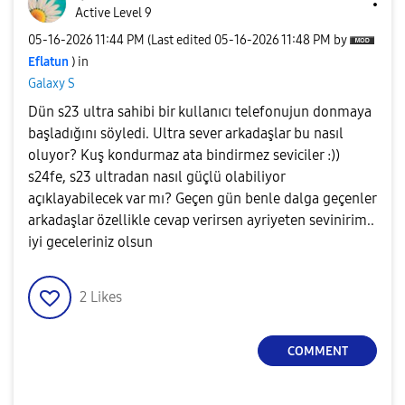
Active Level 9
‎05-16-2026
11:44 PM
(Last edited
‎05-16-2026
11:48 PM
by
Eflatun
) in
Galaxy S
Dün s23 ultra sahibi bir kullanıcı telefonujun donmaya
başladığını söyledi. Ultra sever arkadaşlar bu nasıl
oluyor? Kuş kondurmaz ata bindirmez seviciler :))
s24fe, s23 ultradan nasıl güçlü olabiliyor
açıklayabilecek var mı? Geçen gün benle dalga geçenler
arkadaşlar özellikle cevap verirsen ayriyeten sevinirim..
iyi geceleriniz olsun
2
Likes
COMMENT