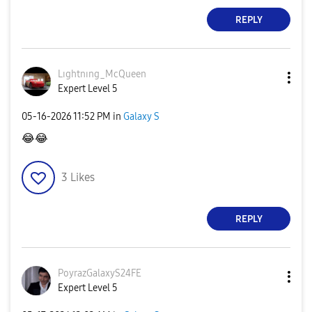
REPLY
Lıghtnıng_McQue
en
Expert Level 5
‎05-16-2026
11:52 PM
in
Galaxy S
😂
😂
3
Likes
REPLY
PoyrazGalaxyS24
FE
Expert Level 5