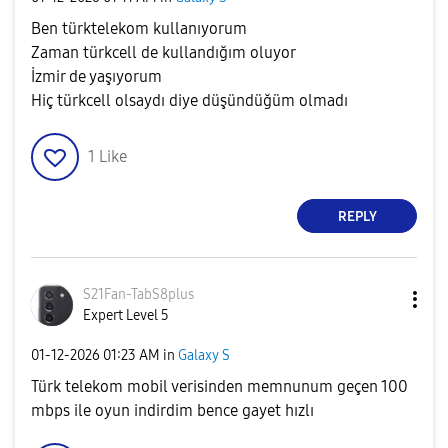
Ben türktelekom kullanıyorum
Zaman türkcell de kullandığım oluyor
İzmir de yaşıyorum
Hiç türkcell olsaydı diye düşündüğüm olmadı
1
Like
REPLY
S21Fan-TabS8plu
s
Expert Level 5
‎01-12-2026
01:23 AM
in
Galaxy S
Türk telekom mobil verisinden memnunum geçen 100
mbps ile oyun indirdim bence gayet hızlı