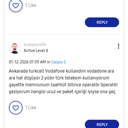
1
Like
REPLY
kuzeykore06
Active Level 4
‎01-12-2026
01:39 AM
in
Galaxy S
Ankarada turkcell Vodafone kullandım vodadone ara
ara hat düşüyor 2 yıldır türk telekom kullanıyorum
gayette memnunum taahhüt bitince operatör öperatör
geziyorum hangisi ucuz ve paket içeriği iyiyse ona geç
1
Like
REPLY