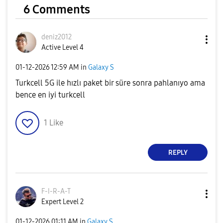
6 Comments
deniz2012
Active Level 4
‎01-12-2026
12:59 AM
in
Galaxy S
Turkcell 5G ile hızlı paket bir süre sonra pahlanıyo ama
bence en iyi turkcell
1
Like
REPLY
F-I-R-A-T
Expert Level 2
‎01-12-2026
01:11 AM
in
Galaxy S