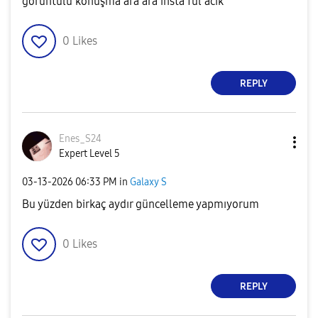
görüntülü konuşma ara ara insta ful acik
0
Likes
REPLY
Enes_S24
Expert Level 5
‎03-13-2026
06:33 PM
in
Galaxy S
Bu yüzden birkaç aydır güncelleme yapmıyorum
0
Likes
REPLY