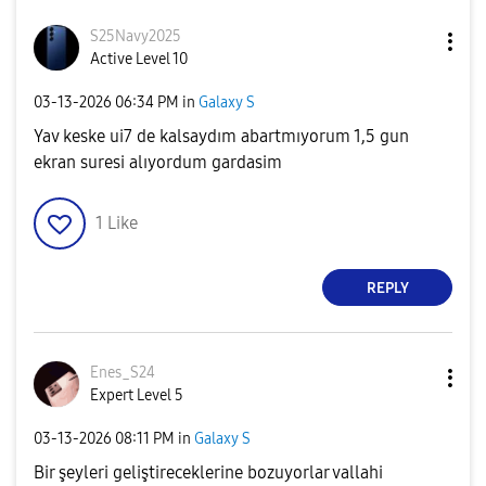
S25Navy2025
Active Level 10
‎03-13-2026
06:34 PM
in
Galaxy S
Yav keske ui7 de kalsaydım abartmıyorum 1,5 gun
ekran suresi alıyordum gardasim
1
Like
REPLY
Enes_S24
Expert Level 5
‎03-13-2026
08:11 PM
in
Galaxy S
Bir şeyleri geliştireceklerine bozuyorlar vallahi