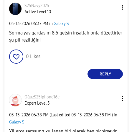
S25Navy2025
Active Level 10
‎03-13-2026
06:37 PM
in
Galaxy S
Sorma yav gardasim 8,5 gelsin inşallah onla düzeltirler
şu pil rezilliğini
0
Likes
REPLY
OğuzS25Iphone16
e
Expert Level 5
‎03-13-2026
06:38 PM
(Last edited
‎03-13-2026
06:38 PM
) in
Galaxy S
Yillarca samsung kullanan biri olarak ben hiçbirseyin