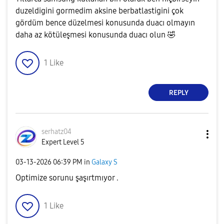
duzeldigini gormedim aksine berbatlastigini çok
gördüm bence düzelmesi konusunda duacı olmayın
daha az kötüleşmesi konusunda duacı olun
🤣
1
Like
REPLY
serhatz04
Expert Level 5
‎03-13-2026
06:39 PM
in
Galaxy S
Optimize sorunu şaşırtmıyor .
1
Like