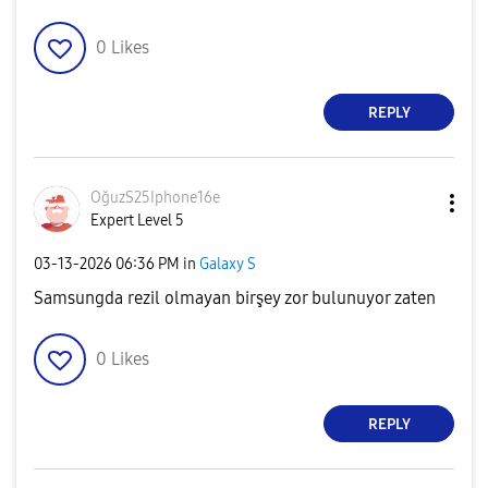
0
Likes
REPLY
OğuzS25Iphone16
e
Expert Level 5
‎03-13-2026
06:36 PM
in
Galaxy S
Samsungda rezil olmayan birşey zor bulunuyor zaten
0
Likes
REPLY