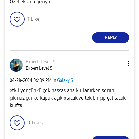
Özel ekrana geçiyor.
1
Like
REPLY
Expert_Level_5
Expert Level 5
‎04-28-2024
06:09 PM
in
Galaxy S
etkiliyor çünkü çok hassas ana kullanırken sorun
çıkmaz çünkü kapak açık olacak ve tek bir çip çalılacak
kılıfta.
0
Likes