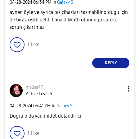
‎04-28-2024
06:34 PM
in
Galaxy S
aynen öyle ve ayrıca pıs cihazları tasınabilir oldugu için
de biraz riskli geldi bana,dikkatli olundugu sürece
sorun çıkartmaz.
1
Like
REPLY
melisa97
Active Level 6
‎04-28-2024
06:41 PM
in
Galaxy S
Dogru o da var, millet dolandırıcı
1
Like