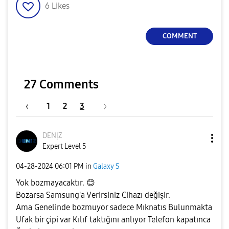
6
Likes
COMMENT
27 Comments
1
2
3
DENỊZ
Expert Level 5
‎04-28-2024
06:01 PM
in
Galaxy S
Yok bozmayacaktır.
😊
Bozarsa Samsung'a Verirsiniz Cihazı değişir.
Ama Genelinde bozmuyor sadece Mıknatıs Bulunmakta
Ufak bir çipi var Kılıf taktığını anlıyor Telefon kapatınca