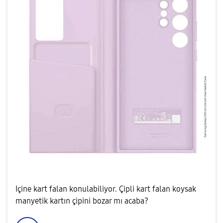
Içine kart falan konulabiliyor. Çipli kart falan koysak
manyetik kartın çipini bozar mı acaba?