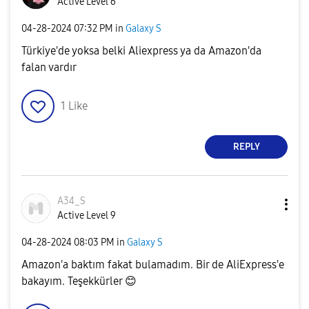
Active Level 6
‎04-28-2024
07:32 PM
in
Galaxy S
Türkiye'de yoksa belki Aliexpress ya da Amazon'da
falan vardır
1
Like
REPLY
A34_S
Active Level 9
‎04-28-2024
08:03 PM
in
Galaxy S
Amazon'a baktım fakat bulamadım. Bir de AliExpress'e
bakayım. Teşekkürler
😊