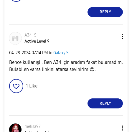
REPLY
A34_S
Active Level 9
‎04-28-2024
07:14 PM
in
Galaxy S
Bence kullanışlı. Ben A34 için aradım fakat bulamadım.
Bulabilen varsa linkini atarsa sevinirim
😊
.
1
Like
REPLY
melisa97