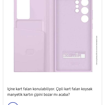
Içine kart falan konulabiliyor. Çipli kart falan koysak
manyetik kartın çipini bozar mı acaba?