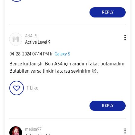
REPLY
A34_S
Active Level 9
‎04-28-2024
07:14 PM
in
Galaxy S
Bence kullanışlı. Ben A34 için aradım fakat bulamadım.
Bulabilen varsa linkini atarsa sevinirim
😊
.
1
Like
REPLY
melisa97