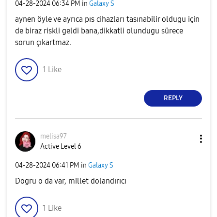
‎04-28-2024
06:34 PM
in
Galaxy S
aynen öyle ve ayrıca pıs cihazları tasınabilir oldugu için
de biraz riskli geldi bana,dikkatli olundugu sürece
sorun çıkartmaz.
1
Like
REPLY
melisa97
Active Level 6
‎04-28-2024
06:41 PM
in
Galaxy S
Dogru o da var, millet dolandırıcı
1
Like