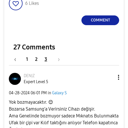
6
Likes
COMMENT
27 Comments
1
2
3
DENỊZ
Expert Level 5
‎04-28-2024
06:01 PM
in
Galaxy S
Yok bozmayacaktır.
😊
Bozarsa Samsung'a Verirsiniz Cihazı değişir.
Ama Genelinde bozmuyor sadece Mıknatıs Bulunmakta
Ufak bir çipi var Kılıf taktığını anlıyor Telefon kapatınca