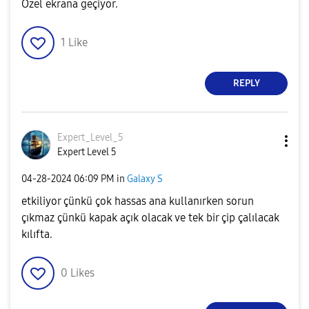
Özel ekrana geçiyor.
1
Like
REPLY
Expert_Level_5
Expert Level 5
‎04-28-2024
06:09 PM
in
Galaxy S
etkiliyor çünkü çok hassas ana kullanırken sorun
çıkmaz çünkü kapak açık olacak ve tek bir çip çalılacak
kılıfta.
0
Likes