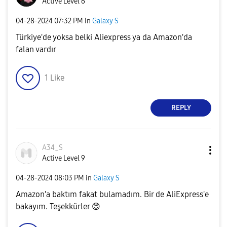
Active Level 6
‎04-28-2024
07:32 PM
in
Galaxy S
Türkiye'de yoksa belki Aliexpress ya da Amazon'da
falan vardır
1
Like
REPLY
A34_S
Active Level 9
‎04-28-2024
08:03 PM
in
Galaxy S
Amazon'a baktım fakat bulamadım. Bir de AliExpress'e
bakayım. Teşekkürler
😊