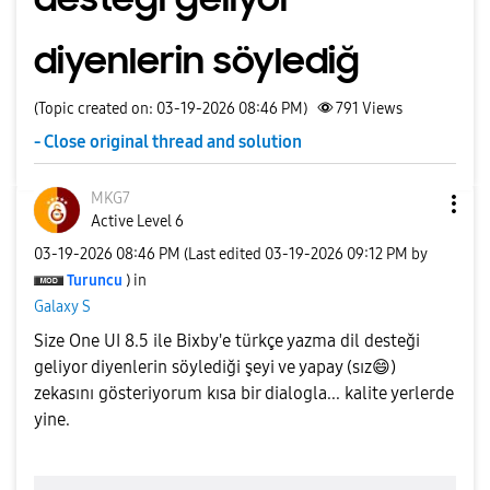
diyenlerin söylediğ
(Topic created on: 03-19-2026 08:46 PM)
791
Views
- Close original thread and solution
MKG7
Active Level 6
‎03-19-2026
08:46 PM
(Last edited
‎03-19-2026
09:12 PM
by
Turuncu
) in
Galaxy S
Size One UI 8.5 ile Bixby'e türkçe yazma dil desteği
geliyor diyenlerin söylediği şeyi ve yapay (sız
😄
)
zekasını gösteriyorum kısa bir dialogla... kalite yerlerde
yine.