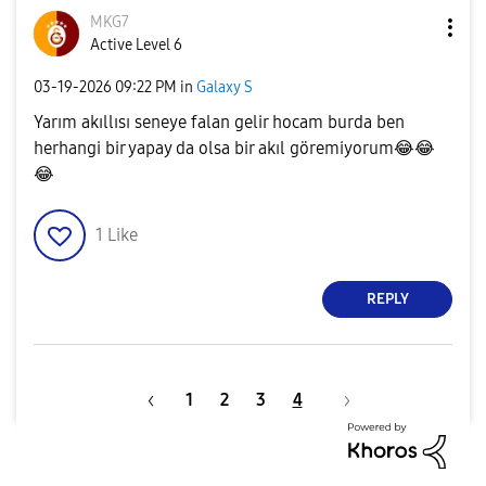
MKG7
Active Level 6
‎03-19-2026
09:22 PM
in
Galaxy S
Yarım akıllısı seneye falan gelir hocam burda ben
herhangi bir yapay da olsa bir akıl göremiyorum
😂
😂
😂
1
Like
REPLY
1
2
3
4