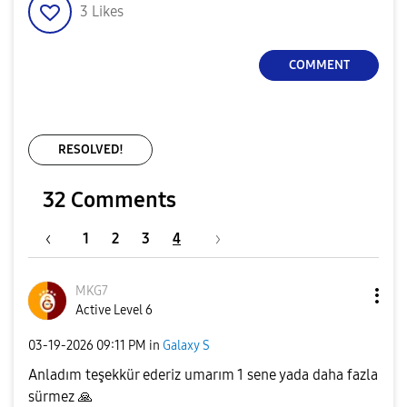
3
Likes
COMMENT
RESOLVED!
32 Comments
1
2
3
4
MKG7
Active Level 6
‎03-19-2026
09:11 PM
in
Galaxy S
Anladım teşekkür ederiz umarım 1 sene yada daha fazla
sürmez
🙏