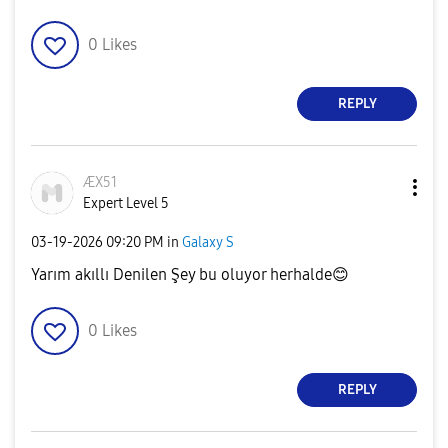
0
Likes
REPLY
ÆX51
Expert Level 5
‎03-19-2026
09:20 PM
in
Galaxy S
Yarım akıllı Denilen Şey bu oluyor herhalde
😊
0
Likes
REPLY