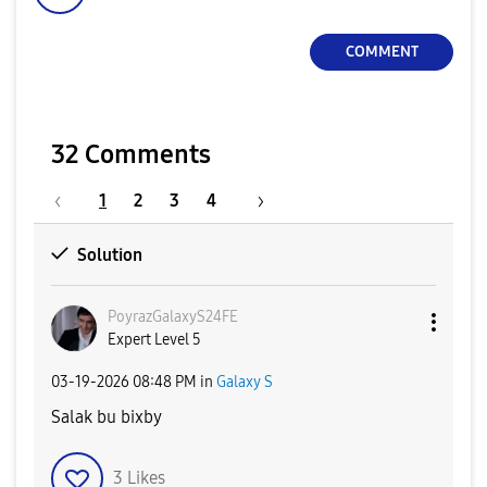
COMMENT
32 Comments
1
2
3
4
Solution
PoyrazGalaxyS24
FE
Expert Level 5
‎03-19-2026
08:48 PM
in
Galaxy S
Salak bu bixby
3
Likes