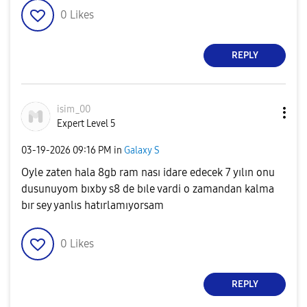
0
Likes
REPLY
isim_00
Expert Level 5
‎03-19-2026
09:16 PM
in
Galaxy S
Oyle zaten hala 8gb ram nası idare edecek 7 yılın onu
dusunuyom bıxby s8 de bıle vardi o zamandan kalma
bır sey yanlıs hatırlamıyorsam
0
Likes
REPLY