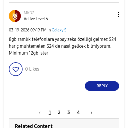
MKG7
Active Level 6
‎03-19-2026
09:19 PM
in
Galaxy S
8gb ramlık telefonlara yapay zeka özelliği gelmez S24
hariç muhtemelen S24 de nasıl gelicek bilmiyorum.
Minimum 12gb ister
0
Likes
REPLY
1
2
3
4
Related Content