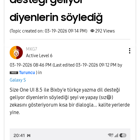
diyenlerin söylediğ
(Topic created on: 03-19-2026 09:14 PM)
292
Views
MKG7
Active Level 6
‎03-19-2026
08:46 PM
(Last edited
‎03-19-2026
09:12 PM
by
Turuncu
) in
Galaxy S
Size One UI 8.5 ile Bixby'e türkçe yazma dil desteği
geliyor diyenlerin söylediği şeyi ve yapay (sız
😄
)
zekasını gösteriyorum kısa bir dialogla... kalite yerlerde
yine.