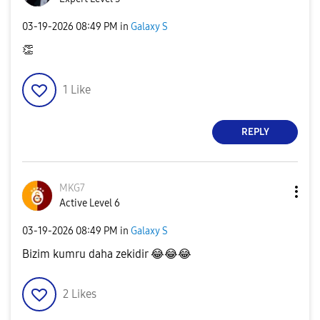
‎03-19-2026
08:49 PM
in
Galaxy S
👏
1
Like
REPLY
MKG7
Active Level 6
‎03-19-2026
08:49 PM
in
Galaxy S
Bizim kumru daha zekidir
😂
😂
😂
2
Likes