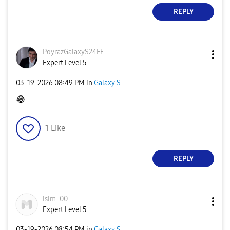
REPLY
PoyrazGalaxyS24
FE
Expert Level 5
‎03-19-2026
08:49 PM
in
Galaxy S
😂
1
Like
REPLY
isim_00
Expert Level 5
‎03-19-2026
08:54 PM
in
Galaxy S