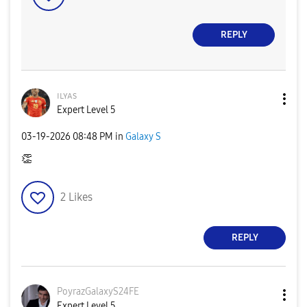
REPLY
ɪʟʏᴀs
Expert Level 5
‎03-19-2026
08:48 PM
in
Galaxy S
👏
2
Likes
REPLY
PoyrazGalaxyS24
FE
Expert Level 5