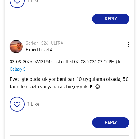
1
Like
REPLY
Serkan_S26_ULTR
A
Expert Level 4
‎02-08-2026
02:12 PM
(Last edited
‎02-08-2026
02:12 PM
) in
Galaxy S
Evet işte buda sıkıyor beni bari 10 uygulama olsada, 50
taneden fazla var yapacak birşey yok
🙏
😊
1
Like
REPLY