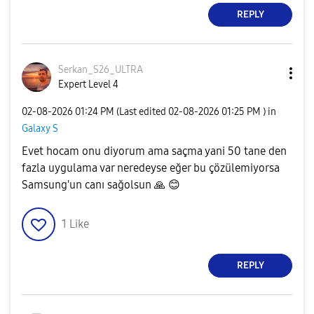
REPLY
Serkan_S26_ULTR
A
Expert Level 4
‎02-08-2026
01:24 PM
(Last edited
‎02-08-2026
01:25 PM
) in
Galaxy S
Evet hocam onu diyorum ama saçma yani 50 tane den
fazla uygulama var neredeyse eğer bu çözülemiyorsa
Samsung'un canı sağolsun
🙏
😊
1
Like
REPLY