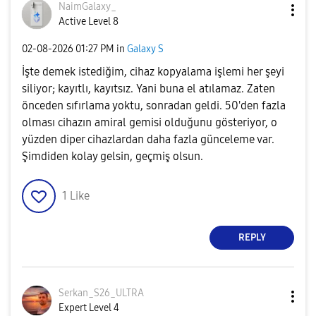
NaimGalaxy_
Active Level 8
‎02-08-2026
01:27 PM
in
Galaxy S
İşte demek istediğim, cihaz kopyalama işlemi her şeyi
siliyor; kayıtlı, kayıtsız. Yani buna el atılamaz. Zaten
önceden sıfırlama yoktu, sonradan geldi. 50'den fazla
olması cihazın amiral gemisi olduğunu gösteriyor, o
yüzden diper cihazlardan daha fazla günceleme var.
Şimdiden kolay gelsin, geçmiş olsun.
1
Like
REPLY
Serkan_S26_ULTR
A
Expert Level 4