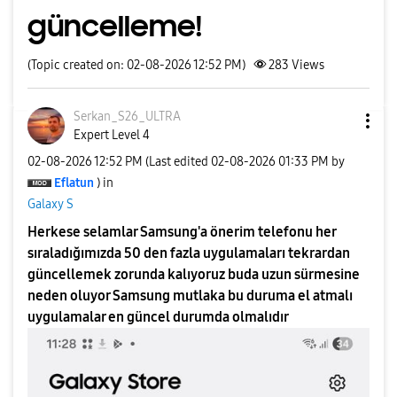
güncelleme!
(Topic created on: 02-08-2026 12:52 PM)
283
Views
Serkan_S26_ULTR
A
Expert Level 4
‎02-08-2026
12:52 PM
(Last edited
‎02-08-2026
01:33 PM
by
Eflatun
) in
Galaxy S
Herkese selamlar Samsung'a önerim telefonu her
sıraladığımızda 50 den fazla uygulamaları tekrardan
güncellemek zorunda kalıyoruz buda uzun sürmesine
neden oluyor Samsung mutlaka bu duruma el atmalı
uygulamalar en güncel durumda olmalıdır