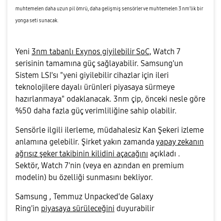
muhtemelen daha uzun pil ömrü, daha gelişmiş sensörler ve muhtemelen 3 nm'lik bir
yonga seti sunacak.
Yeni
3nm tabanlı Exynos giyilebilir SoC,
Watch 7
serisinin tamamına güç sağlayabilir. Samsung'un
Sistem LSI'sı "yeni giyilebilir cihazlar için ileri
teknolojilere dayalı ürünleri piyasaya sürmeye
hazırlanmaya" odaklanacak. 3nm çip, önceki nesle göre
%50 daha fazla güç verimliliğine sahip olabilir.
Sensörle ilgili ilerleme, müdahalesiz Kan Şekeri izleme
anlamına gelebilir. Şirket yakın zamanda
yapay zekanın
ağrısız şeker takibinin kilidini açacağını
açıkladı .
Sektör, Watch 7'nin (veya en azından en premium
modelin) bu özelliği sunmasını bekliyor.
Samsung , Temmuz Unpacked'de Galaxy
Ring'in
piyasaya sürüleceğini
duyurabilir