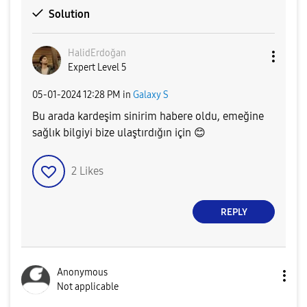
Solution
HalidErdoğan
Expert Level 5
‎05-01-2024
12:28 PM
in
Galaxy S
Bu arada kardeşim sinirim habere oldu, emeğine
sağlık bilgiyi bize ulaştırdığın için
😊
2
Likes
REPLY
Anonymous
Not applicable