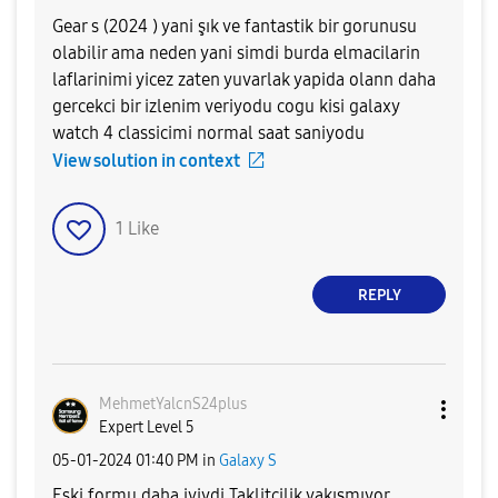
Gear s (2024 ) yani şık ve fantastik bir gorunusu
olabilir ama neden yani simdi burda elmacilarin
laflarinimi yicez zaten yuvarlak yapida olann daha
gercekci bir izlenim veriyodu cogu kisi galaxy
watch 4 classicimi normal saat saniyodu
View solution in context
1
Like
REPLY
MehmetYalcnS24p
lus
Expert Level 5
‎05-01-2024
01:40 PM
in
Galaxy S
Eski formu daha iyiydi Taklitçilik yakışmıyor