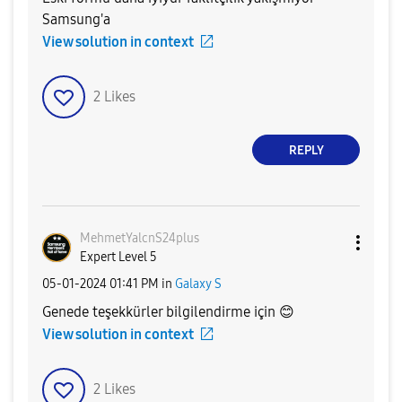
Samsung'a
View solution in context
2
Likes
REPLY
MehmetYalcnS24p
lus
Expert Level 5
‎05-01-2024
01:41 PM
in
Galaxy S
Genede teşekkürler bilgilendirme için
😊
View solution in context
2
Likes