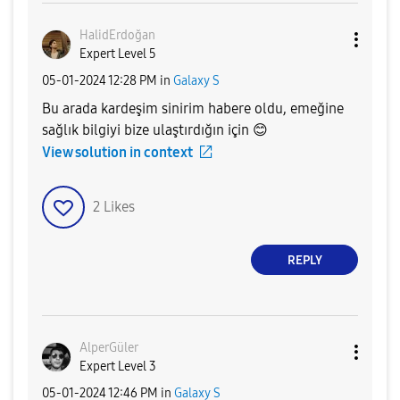
HalidErdoğan
Expert Level 5
‎05-01-2024
12:28 PM
in
Galaxy S
Bu arada kardeşim sinirim habere oldu, emeğine
sağlık bilgiyi bize ulaştırdığın için
😊
View solution in context
2
Likes
REPLY
AlperGüler
Expert Level 3
‎05-01-2024
12:46 PM
in
Galaxy S