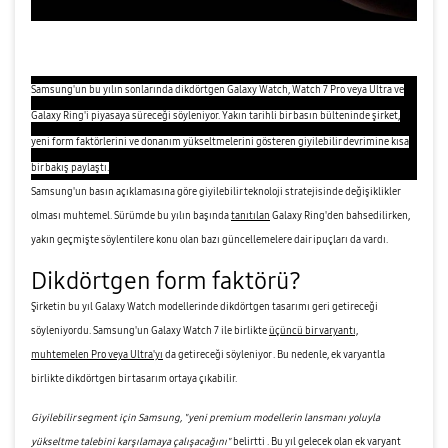
Samsung'un bu yılın sonlarında dikdörtgen Galaxy Watch, Watch 7 Pro veya Ultra ve
Galaxy Ring'i piyasaya süreceği söyleniyor. Yakın tarihli bir basın bülteninde şirket,
yeni form faktörlerini ve donanım yükseltmelerini gösteren giyilebilir devrimine kısa
bir bakış paylaştı.
Samsung'un basın açıklamasına göre giyilebilir teknoloji stratejisinde değişiklikler
olması muhtemel. Sürümde bu yılın başında
tanıtılan
Galaxy Ring'den bahsedilirken,
yakın geçmişte söylentilere konu olan bazı güncellemelere dair ipuçları da vardı.
Dikdörtgen form faktörü?
Şirketin bu yıl Galaxy Watch modellerinde dikdörtgen tasarımı geri getireceği
söyleniyordu. Samsung'un Galaxy Watch 7 ile birlikte
üçüncü bir varyantı,
muhtemelen Pro veya Ultra'yı
da getireceği söyleniyor . Bu nedenle, ek varyantla
birlikte dikdörtgen bir tasarım ortaya çıkabilir.
Giyilebilir segment için Samsung, "yeni premium modellerin lansmanı yoluyla
yükseltme talebini karşılamaya çalışacağını"
belirtti . Bu yıl gelecek olan ek varyant