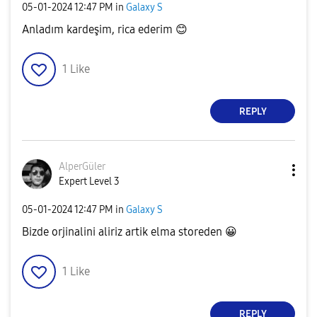
‎05-01-2024
12:47 PM
in
Galaxy S
Anladım kardeşim, rica ederim
😊
1
Like
REPLY
AlperGüler
Expert Level 3
‎05-01-2024
12:47 PM
in
Galaxy S
Bizde orjinalini aliriz artik elma storeden
😀
1
Like
REPLY