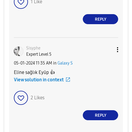
1
Like
REPLY
Sisyphe
Expert Level 5
‎05-01-2024
11:35 AM
in
Galaxy S
Eline sağlık Eyüp
👍
View solution in context
2
Likes
REPLY