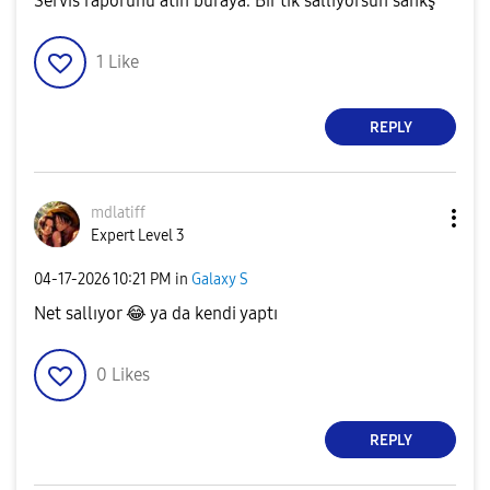
Servis raporunu atın buraya. Bir tık sallıyorsun sankş
1
Like
REPLY
mdlatiff
Expert Level 3
‎04-17-2026
10:21 PM
in
Galaxy S
Net sallıyor
😂
ya da kendi yaptı
0
Likes
REPLY