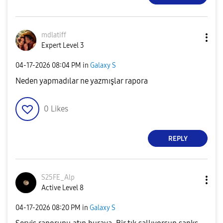
mdlatiff
Expert Level 3
‎04-17-2026
08:04 PM
in
Galaxy S
Neden yapmadılar ne yazmışlar rapora
0
Likes
REPLY
S25FE_Alp
Active Level 8
‎04-17-2026
08:20 PM
in
Galaxy S