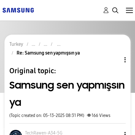
Turkey
Re: Samsung sen yapmışsın ya
Original topic:
Samsung sen yapmışsın
ya
(Topic created on: 05-13-2025 08:31 PM)
166
Views
TechRawen-A34-5
G