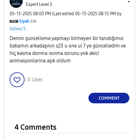
Expert Level 5
‎05-13-2025
08:03 PM
(Last edited
‎05-13-2025
08:15 PM
by
Siyah
) in
Galaxy S
Demin guncelleme yapmayı bilmeyen bir tanıdığımız
babamın arkadaşının s23 u one ui 7 ye güncelledim ve
hiç kasma donma ısınma sorunu yok akici
animasyonlarina aşık oldum
0
Likes
COMMENT
4 Comments