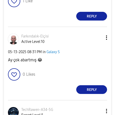
1
Like
REPLY
Farkındalık-Elç
isi
Active Level 10
‎05-13-2025
08:31 PM
in
Galaxy S
Ay çok abartmış
😂
0
Likes
REPLY
TechRawen-A34-5
G