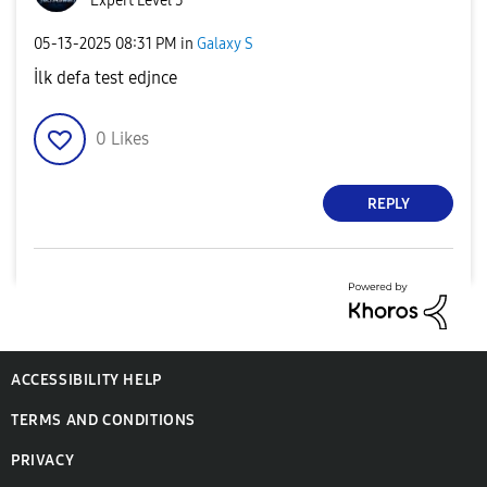
Expert Level 5
‎05-13-2025
08:31 PM
in
Galaxy S
İlk defa test edjnce
0
Likes
REPLY
ACCESSIBILITY HELP
TERMS AND CONDITIONS
PRIVACY