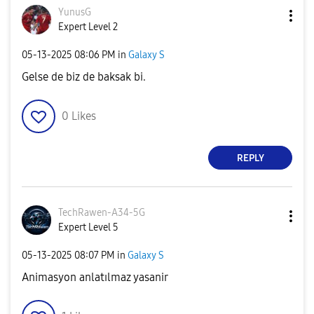
YunusG
Expert Level 2
‎05-13-2025
08:06 PM
in
Galaxy S
Gelse de biz de baksak bi.
0
Likes
REPLY
TechRawen-A34-5
G
Expert Level 5
‎05-13-2025
08:07 PM
in
Galaxy S
Animasyon anlatılmaz yasanir