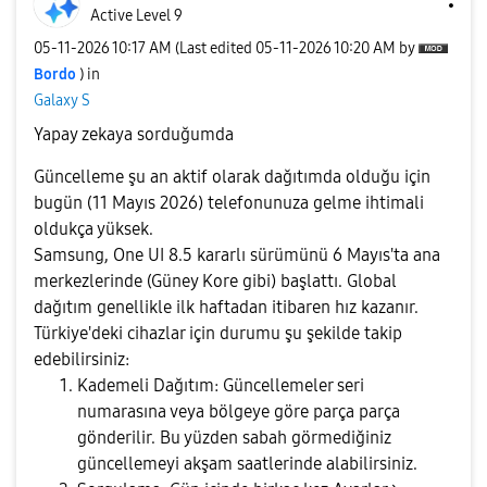
Active Level 9
‎05-11-2026
10:17 AM
(Last edited
‎05-11-2026
10:20 AM
by
Bordo
) in
Galaxy S
Yapay zekaya sorduğumda
Güncelleme şu an aktif olarak dağıtımda olduğu için
bugün (11 Mayıs 2026)
telefonunuza gelme ihtimali
oldukça yüksek.
Samsung, One UI 8.5 kararlı sürümünü 6 Mayıs'ta ana
merkezlerinde (Güney Kore gibi) başlattı. Global
dağıtım genellikle ilk haftadan itibaren hız kazanır.
Türkiye'deki cihazlar için durumu şu şekilde takip
edebilirsiniz:
Kademeli Dağıtım:
Güncellemeler seri
numarasına veya bölgeye göre parça parça
gönderilir. Bu yüzden sabah görmediğiniz
güncellemeyi akşam saatlerinde alabilirsiniz.