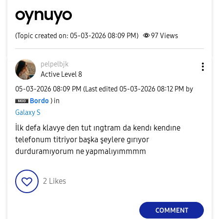
oynuyo
(Topic created on: 05-03-2026 08:09 PM)
97
Views
pelpelbjk
Active Level 8
‎05-03-2026
08:09 PM
(Last edited
‎05-03-2026
08:12 PM
by
Bordo
) in
Galaxy S
İlk defa klavye den tut ıngtram da kendı kendıne
telefonum titriyor başka şeylere gırıyor
durduramıyorum ne yapmalıyımmmm
2
Likes
COMMENT