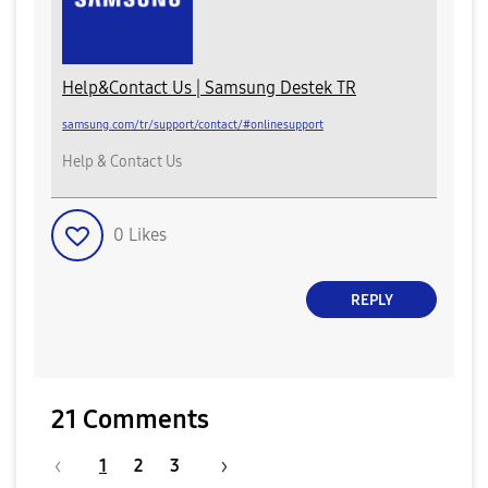
Help&Contact Us | Samsung Destek TR
samsung.com/tr/support/contact/#onlinesupport
Help & Contact Us
0
Likes
REPLY
21 Comments
1
2
3