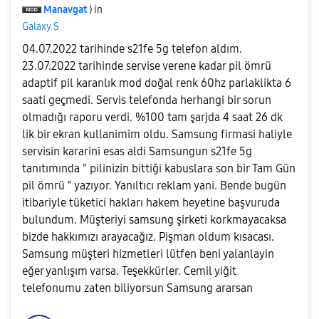
Manavgat
) in
Galaxy S
04.07.2022 tarihinde s21fe 5g telefon aldım.
23.07.2022 tarihinde servise verene kadar pil ömrü
adaptif pil karanlık mod doğal renk 60hz parlaklikta 6
saati geçmedi. Servis telefonda herhangi bir sorun
olmadığı raporu verdi. %100 tam şarjda 4 saat 26 dk
lik bir ekran kullanimim oldu. Samsung firmasi haliyle
servisin kararini esas aldi Samsungun s21fe 5g
tanıtımında " pilinizin bittiği kabuslara son bir Tam Gün
pil ömrü " yazıyor. Yanıltıcı reklam yani. Bende bugün
itibariyle tüketici hakları hakem heyetine başvuruda
bulundum. Müşteriyi samsung şirketi korkmayacaksa
bizde hakkımızı arayacağız. Pişman oldum kısacası.
Samsung müşteri hizmetleri lütfen beni yalanlayin
eğer yanlışım varsa. Teşekkürler. Cemil yiğit
telefonumu zaten biliyorsun Samsung ararsan