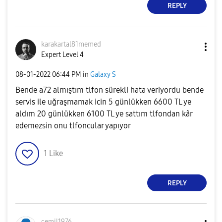
REPLY
karakartal81mem
ed
Expert Level 4
‎08-01-2022
06:44 PM
in
Galaxy S
Bende a72 almıştım tlfon sürekli hata veriyordu bende
servis ile uğraşmamak icin 5 günlükken 6600 TL ye
aldım 20 günlükken 6100 TL ye sattım tlfondan kâr
edemezsin onu tlfoncular yapıyor
1
Like
REPLY
cemil1976