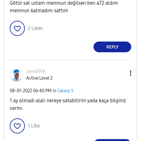
Götür sat ustam memnun değilsen ben a72 aldım
memnun kalmadım sattım
2
Likes
REPLY
cemil1976
Active Level 2
‎08-01-2022
06:40 PM
in
Galaxy S
1 ay olmadı alalı nereye satabilirim yada kaça bilginiz
varmı
1
Like