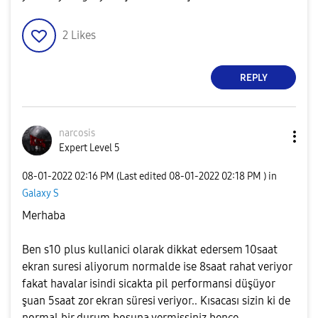
2
Likes
REPLY
narcosis
Expert Level 5
‎08-01-2022
02:16 PM
(Last edited
‎08-01-2022
02:18 PM
) in
Galaxy S
Merhaba
Ben s10 plus kullanici olarak dikkat edersem 10saat
ekran suresi aliyorum normalde ise 8saat rahat veriyor
fakat havalar isindi sicakta pil performansi düşüyor
şuan 5saat zor ekran süresi veriyor.. Kısacası sizin ki de
normal bir durum boşuna vermişsiniz bence.