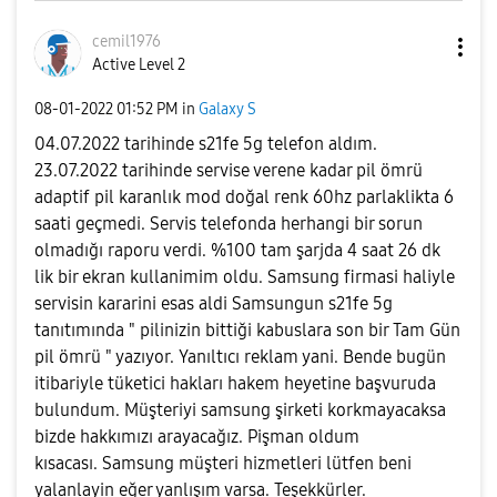
cemil1976
Active Level 2
‎08-01-2022
01:52 PM
in
Galaxy S
04.07.2022 tarihinde s21fe 5g telefon aldım.
23.07.2022 tarihinde servise verene kadar pil ömrü
adaptif pil karanlık mod doğal renk 60hz parlaklikta 6
saati geçmedi. Servis telefonda herhangi bir sorun
olmadığı raporu verdi. %100 tam şarjda 4 saat 26 dk
lik bir ekran kullanimim oldu. Samsung firmasi haliyle
servisin kararini esas aldi Samsungun s21fe 5g
tanıtımında " pilinizin bittiği kabuslara son bir Tam Gün
pil ömrü " yazıyor. Yanıltıcı reklam yani. Bende bugün
itibariyle tüketici hakları hakem heyetine başvuruda
bulundum. Müşteriyi samsung şirketi korkmayacaksa
bizde hakkımızı arayacağız. Pişman oldum
kısacası. Samsung müşteri hizmetleri lütfen beni
yalanlayin eğer yanlışım varsa. Teşekkürler.