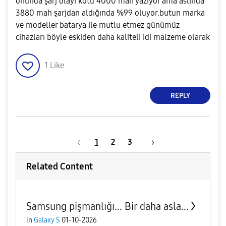
onunda şarj olayı kötü 4000 mah yazıyor ama aslında
3880 mah şarjdan aldığında %99 oluyor.butun marka
ve modeller batarya ile mutlu etmez günümüz
cihazları böyle eskiden daha kaliteli idi malzeme olarak
1
Like
REPLY
1
2
3
Related Content
Samsung pişmanlığı... Bir daha asla...
in
Galaxy S
01-10-2026