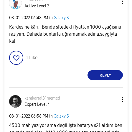
Active Level 2
‎08-01-2022
06:48 PM
in
Galaxy S
Kardes ne kârı.. Bende sitedeki fiyattan 1000 aşağısına
razıyım. Dahada bunlarla uğramamak adına.saygiyla
kal
1
Like
REPLY
karakartal81mem
ed
Expert Level 4
‎08-01-2022
06:58 PM
in
Galaxy S
4500 mah yazıyor ama değil işte batarya s21 aldım ben