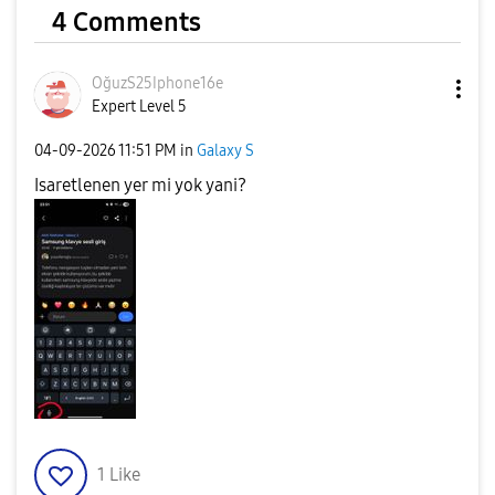
4 Comments
OğuzS25Iphone16
e
Expert Level 5
‎04-09-2026
11:51 PM
in
Galaxy S
Isaretlenen yer mi yok yani?
1
Like