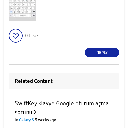
0
Likes
REPLY
Related Content
SwiftKey klavye Google oturum açma
sorunu
in
Galaxy S
3 weeks ago