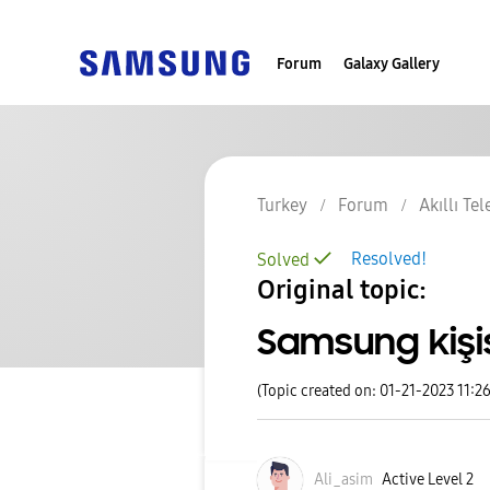
Forum
Galaxy Gallery
Turkey
Forum
Akıllı Te
Resolved!
Solved
Original topic:
Samsung kişis
(Topic created on: 01-21-2023 11:2
Ali_asim
Active Level 2