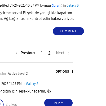
 edited
‎01-21-2023
10:57 PM
by
Çoruh
) in
Galaxy S
tirme servisi Bi şekilde yanlışlıkla kapattım.
 Ağ bağlantısını kontrol edin hatası veriyor.
COMMENT
Previous
1
2
Next
OPTIONS
asim
Active Level 2
1-2023
11:25 PM
in
Galaxy S
lendiğin için Teşekkür ederim,
👍
REPLY
2
Likes