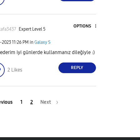
OPTIONS
tafa3437
Expert Level 5
1-2023
11:26 PM
in
Galaxy S
 ederim iyi günlerde kullanmanız dileğiyle :)
REPLY
2
Likes
evious
1
2
Next