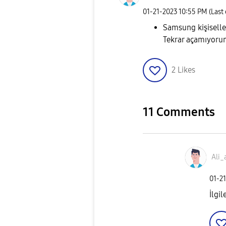
‎01-21-2023
10:55 PM
(Last
Samsung kişiselleş
Tekrar açamıyorum.
2
Likes
11 Comments
Ali_
‎01-2
İlgi