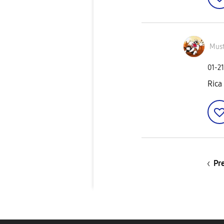
Mus
‎01-2
Rica
Pr