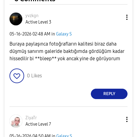
yvzkgn
Active Level 3
‎05-16-2026
02:48 AM
in
Galaxy S
Buraya paylaşınca fotoğrafların kalitesi biraz daha
düşmüş sanırım galeride baktığımda gördüğüm kadar
hissedilir bi **bleep** yok ancak yine de görüyorum
0
Likes
REPLY
ZiyaTr
Active Level 7
‎05-16-2026
04:50 AM
in
Galaxy S