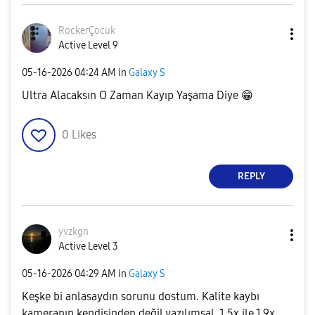
RockerÇocuk
Active Level 9
‎05-16-2026
04:24 AM
in
Galaxy S
Ultra Alacaksın O Zaman Kayıp Yaşama Diye
😁
0
Likes
REPLY
yvzkgn
Active Level 3
‎05-16-2026
04:29 AM
in
Galaxy S
Keşke bi anlasaydın sorunu dostum. Kalite kaybı
kameranın kendisinden değil yazılımsal. 1,5x ile 1,9x