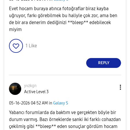
Evet hocam buraya atınca fotoğraflar biraz kayba
uğruyor, farkı görebilmek bu haliyle çok zor, ama ben
de bir ara denerim dediğinizi **bleep** edebilecek
miyim
1
Like
REPLY
yvzkgn
Active Level 3
‎05-16-2026
04:52 AM
in
Galaxy S
Yabancı forumlarda da baktım ve gerçekten böyle bir
durum varmış. Bazı örneklerde sanki iki farklı cohazdan
çekilmiş gibi **bleep** eden sonuçlar gördüm hocam