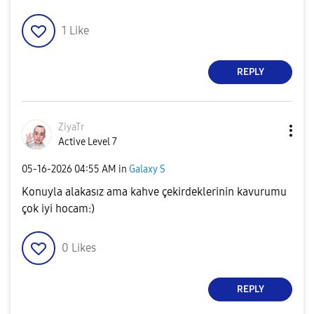
1
Like
REPLY
ZiyaTr
Active Level 7
‎05-16-2026
04:55 AM
in
Galaxy S
Konuyla alakasız ama kahve çekirdeklerinin kavurumu
çok iyi hocam:)
0
Likes
REPLY