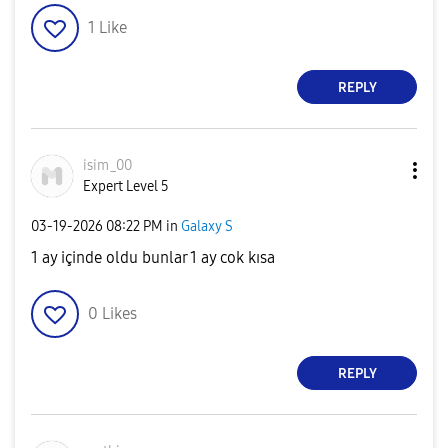
1
Like
REPLY
isim_00
Expert Level 5
‎03-19-2026
08:22 PM
in
Galaxy S
1 ay içinde oldu bunlar 1 ay cok kısa
0
Likes
REPLY