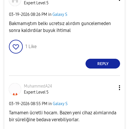
Expert Level 5
‎03-19-2026
08:26 PM
in
Galaxy S
Bakmamıştım belkı ucretsız alırdım guncelemeden
sonra kaldırdılar buyuk ihtimal
1
Like
REPLY
MuhammedA24
Expert Level 5
‎03-19-2026
08:55 PM
in
Galaxy S
Tamamen ücretli hocam. Bazen yeni cihaz alımlarında
bir süreliğine bedava verebiliyorlar.