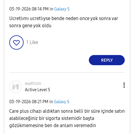
‎03-19-2026
08:14 PM
in
Galaxy S
Ucretlımı ucretlıyse bende neden once yok sonra var
sonra gene yok oldu
1
Like
REPLY
esathizm
Active Level 5
‎03-19-2026
08:21 PM
in
Galaxy S
Care plus cihazı aldıktan sonra belli bir süre içinde satın
alabileceğiniz bir sigorta sistemidir başta
gözükmemesine ben de anlam veremedin