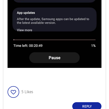
5
Likes
REPLY