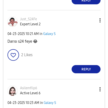
REPLY
Just_S24Fe
Expert Level 2
‎04-23-2025
10:21 AM
in
Galaxy S
Darısı s24 feye
😂
2
Likes
REPLY
Asilemflip6
Active Level 6
‎04-23-2025
10:23 AM
in
Galaxy S