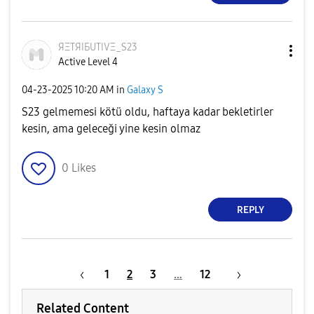
ЯΞТЯIБUТIVΞ_S23
Active Level 4
‎04-23-2025
10:20 AM
in
Galaxy S
S23 gelmemesi kötü oldu, haftaya kadar bekletirler
kesin, ama geleceği yine kesin olmaz
0
Likes
REPLY
1
2
3
…
12
Related Content