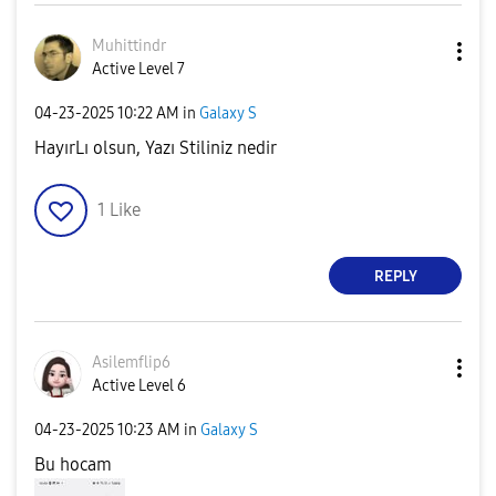
Muhittindr
Active Level 7
‎04-23-2025
10:22 AM
in
Galaxy S
HayırLı olsun, Yazı Stiliniz nedir
1
Like
REPLY
Asilemflip6
Active Level 6
‎04-23-2025
10:23 AM
in
Galaxy S
Bu hocam