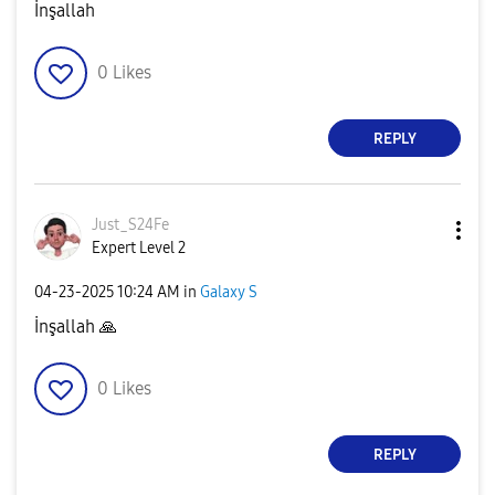
İnşallah
0
Likes
REPLY
Just_S24Fe
Expert Level 2
‎04-23-2025
10:24 AM
in
Galaxy S
İnşallah
🙏
0
Likes
REPLY